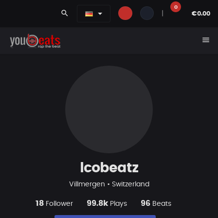
0
search
|
€0.00
menu
lcobeatz
Villmergen • Switzerland
18
99.8k
96
Follower
Plays
Beats