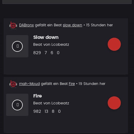
Beat
DABronx
gefällt ein Beat
slow down
• 15 Stunden her
liked
Slow down
Beat von
Lcobeatz
Plays
Likes
Vorgeschlagen
Kommentare
829
7
6
0
Beat
mah-Moud
gefällt ein Beat
Fire
• 19 Stunden her
liked
Fire
Beat von
Lcobeatz
Plays
Likes
Vorgeschlagen
Kommentare
982
13
8
0