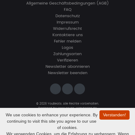
Allgemeine Geschäftsbedingungen (AGB)
FAQ
Datenschutz
Impressum
Widerrufsrecht
Kontaktiere uns
Fehler melden
Logos
Zahlungsarten
Verifizieren
Newsletter abonnieren
Newsletter beenden
© 2026 YouBeats. Alle Rechte vorbehalten.
Designed by
www.sevns-webdesign.de
We use cookies to enhance your experience. By
Verstanden!
continuing to visit this site you agree to our use
of cookies.
Wir verwenden Cookies, um die Erfahrung zu verbessern. Wenn