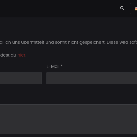
search
l an uns übermittelt und somit nicht gespeichert. Diese wird sof
indest du
hier
.
E-Mail
*