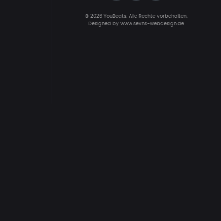
© 2026 YouBeats. Alle Rechte vorbehalten.
Designed by
www.sevns-webdesign.de