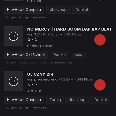
C minor
Hip-Hop • Gangsta
Überzeugt
Dunkel
#Gangsta
#Banger
#Rap
#Beat
NO MERCY | HARD BOOM BAP RAP BEAT
von
SZASTU
• 90 BPM • 315 Plays
Likes
Vorgeschlagen
2
•
5
+
C-sharp minor
Hip-Hop • Old School
Dunkel
Violine
#oldchool
#hiphop
#hard
#dark
#underground rap
ULICZNY 214
von
premierarena
• 93 BPM • 344 Plays
Likes
Vorgeschlagen
6
•
7
+
A minor
Hip-Hop • Gangsta
Zornig
Überzeugt
Dunkel
#Gangsta
#Banger
#Rap
#Beat