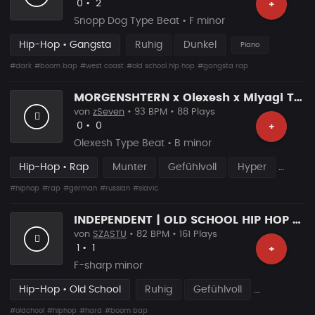
Likes
Vorgeschlagen
0
•
2
+
Snopp Dog Type Beat • F minor
Hip-Hop • Gangsta
Ruhig
Dunkel
Piano
#dark
#boom bap
#west coast
#old school hip hop
#gangsta rap
MORGENSHTERN x Olexesh x Miyagi Type Beat – “NADJA” | Slavic Rap Instrumental
von
zSeven
• 93 BPM • 88 Plays
Likes
Vorgeschlagen
0
•
0
+
Olexesh Type Beat • B minor
Hip-Hop • Rap
Munter
Gefühlvoll
Hyper
#hiphop
#rap
#german
#russian
#slavic
INDEPENDENT | OLD SCHOOL HIP HOP RAP BEAT
von
SZASTU
• 82 BPM • 161 Plays
Likes
Vorgeschlagen
1
•
1
+
F-sharp minor
Hip-Hop • Old School
Ruhig
Gefühlvoll
#oldchool
#hiphop
#hard
#boom bap