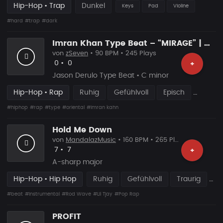
Hip-Hop • Trap
Dunkel
Keys
Pad
Violine
#hard
#trap
#dark
Imran Khan Type Beat – “MIRAGE” | Oriental Rap Instrumental
von
zSeven
• 90 BPM • 245 Plays
Likes
Vorgeschlagen
0
•
0
+
Jason Derulo Type Beat • C minor
Hip-Hop • Rap
Ruhig
Gefühlvoll
Episch
#hiphop
#rap
#type
#oriental
#imran kahn
Hold Me Down
von
MandalazMusic
• 160 BPM • 265 Plays
Likes
Vorgeschlagen
7
•
7
+
A-sharp major
Hip-Hop • Hip Hop
Ruhig
Gefühlvoll
Traurig
#beat
#instrumental
#Rod Wave
#Lil Tjay
#Pop Rap
PROFIT