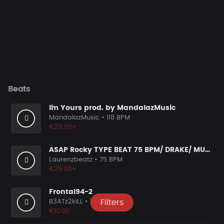
Beats
I´m Yours prod. by MandalazMusic
MandalazMusic
• 118 BPM
€29.99+
ASAP Rocky TYPE BEAT 75 BPM/ DRAKE/ MURDA/DISTORTION/808
Laurenzbeatz
• 75 BPM
€25.00+
Frontal94-2
B3ATz2kiLL
• 94 BPM
Filters
€10.00