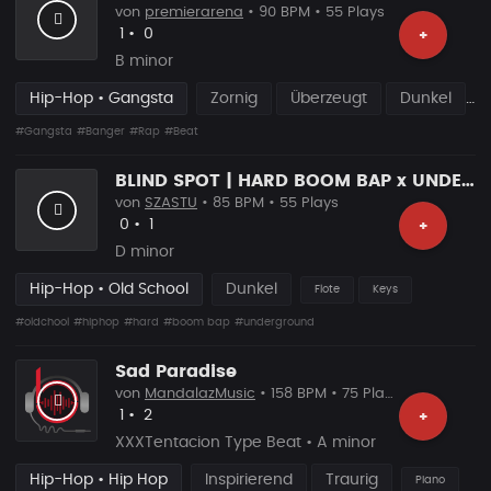
von
premierarena
• 90 BPM • 55 Plays
Likes
Vorgeschlagen
1
•
0
+
B minor
Hip-Hop • Gangsta
Zornig
Überzeugt
Dunkel
#Gangsta
#Banger
#Rap
#Beat
BLIND SPOT | HARD BOOM BAP x UNDERGROUND RAP
von
SZASTU
• 85 BPM • 55 Plays
Likes
Vorgeschlagen
0
•
1
+
D minor
Hip-Hop • Old School
Dunkel
Flote
Keys
#oldchool
#hiphop
#hard
#boom bap
#underground
Sad Paradise
von
MandalazMusic
• 158 BPM • 75 Plays
Likes
Vorgeschlagen
1
•
2
+
XXXTentacion Type Beat • A minor
Hip-Hop • Hip Hop
Inspirierend
Traurig
Piano