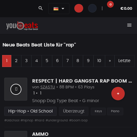
0
search
|
€0.00
menu
Neue Beats Beat Liste für "rap"
E
Nächste
1
2
3
4
5
6
7
8
9
10
»
Letzte
RESPECT | HARD GANGSTA RAP BOOM BAP RAP BEAT
von
SZASTU
• 88 BPM • 63 Plays
Likes
Vorgeschlagen
1
•
1
+
Snopp Dog Type Beat • G minor
Hip-Hop • Old School
Überzeugt
Keys
Piano
#oldchool
#hiphop
#hard
#underground
#boom bap
AMMO