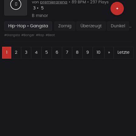
von
premierarena
• 89 BPM • 297 Plays
Likes
Vorgeschlagen
3
•
5
+
B minor
Hip-Hop • Gangsta
Zornig
Überzeugt
Dunkel
#Gangsta
#Banger
#Rap
#Beat
E
Nächste
1
2
3
4
5
6
7
8
9
10
»
Letzte