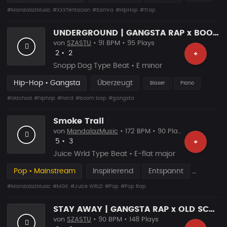
#MandalazMusic
#XXXTentacion
#Samra
#HipHop
#Trap
UNDERGROUND | GANGSTA RAP x BOOM BAP TYPE BEAT
von
SZASTU
• 91 BPM • 95 Plays
Likes
Vorgeschlagen
2
•
2
+
Snopp Dog Type Beat • E minor
Hip-Hop • Gangsta
Überzeugt
Blaser
Piano
#oldchool
#hiphop
#hard
#boom bap
#gangsta
Smoke Trail
von
MandalazMusic
• 172 BPM • 90 Plays
Likes
Vorgeschlagen
5
•
3
+
Juice Wrld Type Beat • E-flat major
Pop • Mainstream
Inspirierend
Entspannt
#MandalazMusic
#MGK
#Juice WRLD
#Pop
#Pop Rap
STAY AWAY | GANGSTA RAP x OLD SCHOOL HIP HOP
von
SZASTU
• 90 BPM • 148 Plays