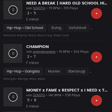
NEED A BREAK | HARD OLD SCHOOL HIP HOP RAP BEAT
von
SZASTU
• 79 BPM • 319 Plays
Likes
Vorgeschlagen
2
•
5
+
E minor
Hip-Hop • Old School
Ruhig
Gefühlvoll
#oldchool
#hiphop
#hard
#boom bap
#west coast
CHAMPION
von
premierarena
• 91 BPM • 304 Plays
Likes
Vorgeschlagen
2
•
7
+
F minor
Hip-Hop • Gangsta
Munter
Überzeugt
#Gangsta
#Banger
#Rap
#Beat
MONEY x FAME x RESPECT x I NEED x TRAP BEAT
von
SZASTU
• 140 BPM • 338 Plays
Likes
Vorgeschlagen
5
•
8
+
E minor