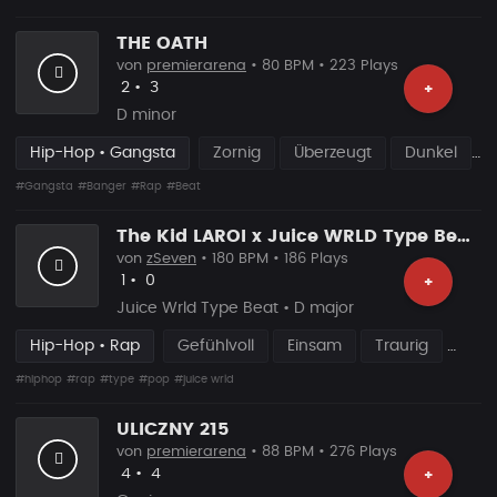
THE OATH
von
premierarena
• 80 BPM • 223 Plays
Likes
Vorgeschlagen
2
•
3
+
D minor
Hip-Hop • Gangsta
Zornig
Überzeugt
Dunkel
#Gangsta
#Banger
#Rap
#Beat
The Kid LAROI x Juice WRLD Type Beat – “LIFE” Emotional Pop Rap Instrumental
von
zSeven
• 180 BPM • 186 Plays
Likes
Vorgeschlagen
1
•
0
+
Juice Wrld Type Beat • D major
Hip-Hop • Rap
Gefühlvoll
Einsam
Traurig
#hiphop
#rap
#type
#pop
#juice wrld
ULICZNY 215
von
premierarena
• 88 BPM • 276 Plays
Likes
Vorgeschlagen
4
•
4
+