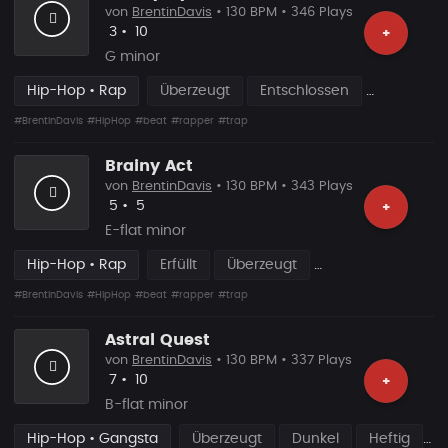
von
BrentinDavis
• 130 BPM • 346 Plays
Likes
Vorgeschlagen
3
•
10
+
G minor
Hip-Hop • Rap
Überzeugt
Entschlossen
#BrentinDavis
#HipHop
#beat
#rapper
#trap
Brainy Act
von
BrentinDavis
• 130 BPM • 343 Plays
Likes
Vorgeschlagen
5
•
5
+
E-flat minor
Hip-Hop • Rap
Erfüllt
Überzeugt
#BrentinDavis
#HipHop
#beat
#rapper
#trap
Astral Quest
von
BrentinDavis
• 130 BPM • 337 Plays
Likes
Vorgeschlagen
7
•
10
+
B-flat minor
Hip-Hop • Gangsta
Überzeugt
Dunkel
Heftig