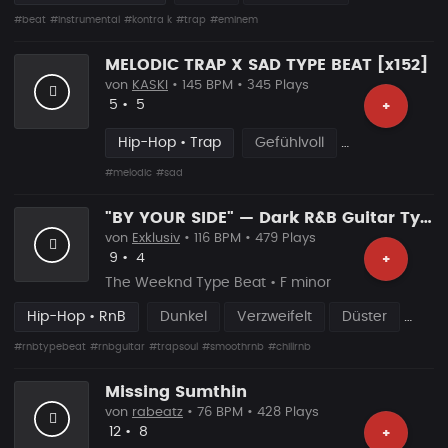
#beat
#instrumental
#kontra k
#trap
#eminem
MELODIC TRAP X SAD TYPE BEAT [x152]
von
KASKI
• 145 BPM • 345 Plays
Likes
Vorgeschlagen
5
•
5
+
Hip-Hop • Trap
Gefühlvoll
#melodic
#sad
"BY YOUR SIDE" — Dark R&B Guitar Type Beat • Trap Soul • RnB Blues Instrumental 2026
von
Exklusiv
• 116 BPM • 479 Plays
Likes
Vorgeschlagen
9
•
4
+
The Weeknd Type Beat • F minor
Hip-Hop • RnB
Dunkel
Verzweifelt
Düster
#rnbtypebeat
#rnbguitar
#trapsoul
#smoothrnb
#chillrnb
Missing Sumthin
von
rabeatz
• 76 BPM • 428 Plays
Likes
Vorgeschlagen
12
•
8
+