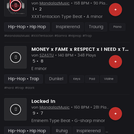
von
MandalazMusic
• 158 BPM • 90 Plays
Likes
Vorgeschlagen
1
•
2
+
XXXTentacion Type Beat • A minor
Hip-Hop • Hip Hop
Inspirierend
Traurig
Piano
#MandalazMusic
#XXXTentacion
#Samra
#HipHop
#Trap
MONEY x FAME x RESPECT x I NEED x TRAP BEAT
von
SZASTU
• 140 BPM • 348 Plays
Likes
Vorgeschlagen
5
•
8
+
E minor
Hip-Hop • Trap
Dunkel
Keys
Pad
Violine
#hard
#trap
#dark
Locked In
von
MandalazMusic
• 160 BPM • 281 Plays
Likes
Vorgeschlagen
9
•
7
+
Eminem Type Beat • G-sharp minor
Hip-Hop • Hip Hop
Ruhig
Inspirierend