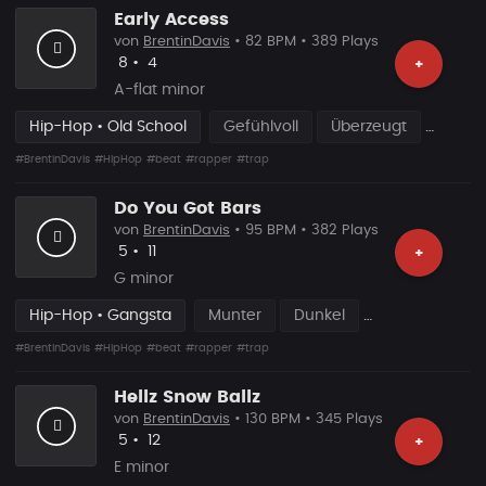
Early Access
von
BrentinDavis
• 82 BPM • 389 Plays
Likes
Vorgeschlagen
8
•
4
+
A-flat minor
Hip-Hop • Old School
Gefühlvoll
Überzeugt
#BrentinDavis
#HipHop
#beat
#rapper
#trap
Do You Got Bars
von
BrentinDavis
• 95 BPM • 382 Plays
Likes
Vorgeschlagen
5
•
11
+
G minor
Hip-Hop • Gangsta
Munter
Dunkel
#BrentinDavis
#HipHop
#beat
#rapper
#trap
Hellz Snow Ballz
von
BrentinDavis
• 130 BPM • 345 Plays
Likes
Vorgeschlagen
5
•
12
+
E minor