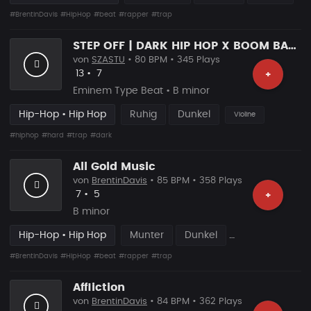
#BrentinDavis
#HipHop
#beat
#rapper
#trap
STEP OFF | DARK HIP HOP X BOOM BAP RAP BEAT
von
SZASTU
• 80 BPM • 345 Plays
Likes
Vorgeschlagen
13
•
7
+
Eminem Type Beat • B minor
Hip-Hop • Hip Hop
Ruhig
Dunkel
Violine
#hiphop
#hard
#trap
#dark
All Gold Music
von
BrentinDavis
• 85 BPM • 358 Plays
Likes
Vorgeschlagen
7
•
5
+
B minor
Hip-Hop • Hip Hop
Munter
Dunkel
#BrentinDavis
#HipHop
#beat
#rapper
#trap
Affliction
von
BrentinDavis
• 84 BPM • 362 Plays