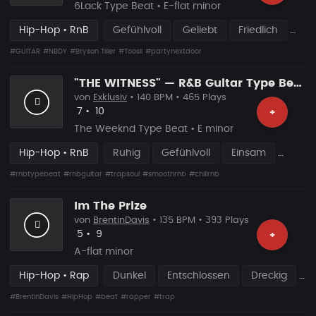
6Lack Type Beat • E-flat minor
Hip-Hop • RnB
Gefühlvoll
Geliebt
Friedlich
#GUITAR
#NBDY
#Bryson Tiller
#Toosii
#partynextdoor
"THE WITNESS" — R&B Guitar Type Beat • Trap Soul • RnB Blues Instrumental 2026
von
Exklusiv
• 140 BPM • 465 Plays
Likes
Vorgeschlagen
7
•
10
+
The Weeknd Type Beat • E minor
Hip-Hop • RnB
Ruhig
Gefühlvoll
Einsam
#rnbtypebeat
#rnbguitar
#trapsoul
#smoothrnb
#chillrnb
Im The Prize
von
BrentinDavis
• 135 BPM • 393 Plays
Likes
Vorgeschlagen
5
•
9
+
A-flat minor
Hip-Hop • Rap
Dunkel
Entschlossen
Dreckig
#BrentinDavis
#HipHop
#beat
#rapper
#trap