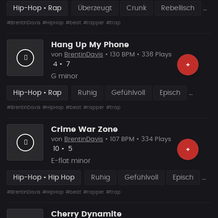
Hip-Hop • Rap
Überzeugt
Crunk
Rebellisch
#BrentinDavis
#HipHop
#beat
#rapper
#trap
Hang Up My Phone
von
BrentinDavis
• 130 BPM • 338 Plays
Likes
Vorgeschlagen
4
•
7
+
G minor
Hip-Hop • Rap
Ruhig
Gefühlvoll
Episch
#BrentinDavis
#HipHop
#beat
#rapper
#trap
Crime War Zone
von
BrentinDavis
• 107 BPM • 334 Plays
Likes
Vorgeschlagen
10
•
5
+
E-flat minor
Hip-Hop • Hip Hop
Ruhig
Gefühlvoll
Episch
#BrentinDavis
#HipHop
#beat
#rapper
#trap
Cherry Dynamite