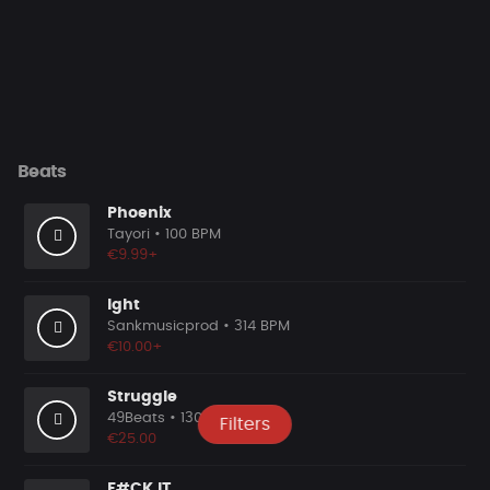
Beats
Phoenix
Tayori
• 100 BPM
€9.99+
Ight
Sankmusicprod
• 314 BPM
€10.00+
Struggle
49Beats
• 130 BPM
Filters
€25.00
F#CK IT