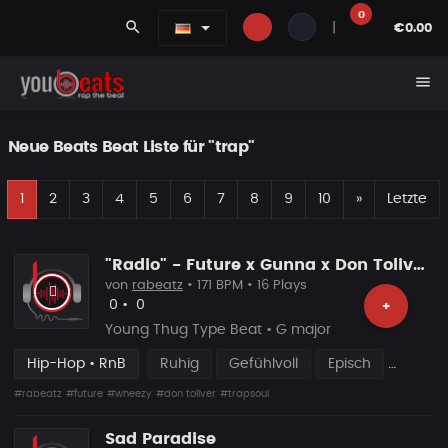
0
search
|
€0.00
menu
Neue Beats Beat Liste für "trap"
E
Nächste
1
2
3
4
5
6
7
8
9
10
»
Letzte
"Radio" - Future x Gunna x Don Toliver Type Beat 2026 | Melodic Trap | 171 bpm
von
rabeatz
• 171 BPM • 16 Plays
Likes
Vorgeschlagen
0
•
0
+
Young Thug Type Beat • G major
Hip-Hop • RnB
Ruhig
Gefühlvoll
Episch
#rabeatz
#future
#wheezy
#don toliver
#trapsoul
Sad Paradise