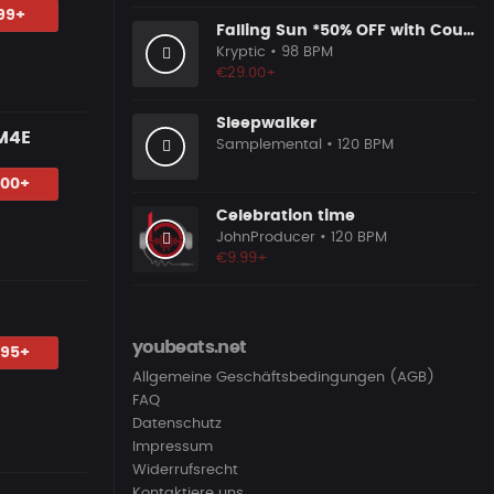
99+
Falling Sun *50% OFF with Coupon Code: KRYPTIC50 Buy 1 Get 2 Free*
Kryptic
• 98 BPM
€29.00+
Sleepwalker
M4E
Samplemental
• 120 BPM
.00+
Celebration time
JohnProducer
• 120 BPM
€9.99+
youbeats.net
.95+
Allgemeine Geschäftsbedingungen (AGB)
FAQ
Datenschutz
Impressum
Widerrufsrecht
Kontaktiere uns