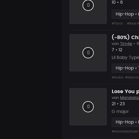
Likes
Vorgesc
10
•
6
Hip-Hop • 
#Tayor ...
#Bass R
(-80%) Chi
von
Tim4e
• 1
Likes
Vorgesch
7
•
12
Lil Baby Typ
Hip-Hop • 
#Guitar
#Gitarre
Lose You 
von
Mandala
Likes
Vorgesc
21
•
23
G major
Hip-Hop • 
#MandalazMusic