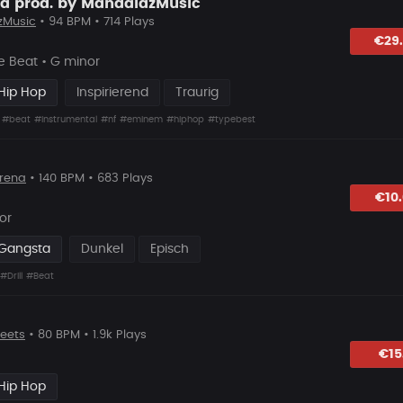
 prod. by MandalazMusic
zMusic
• 94 BPM • 714 Plays
hlagen
€29
 Beat • G minor
Hip Hop
Inspirierend
Traurig
#beat
#instrumental
#nf
#eminem
#hiphop
#typebest
rena
• 140 BPM • 683 Plays
lagen
€10
or
 Gangsta
Dunkel
Episch
#Drill
#Beat
eets
• 80 BPM • 1.9k Plays
lagen
€15
Hip Hop