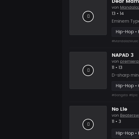
Dear Mama
von
Mandala
Likes
Vorgesc
13
•
14
Eminem Type
Hip-Hop • 
#MandalazMusic
NAPAD 3
von
premiera
Likes
Vorgesch
11
•
13
D-sharp min
Hip-Hop •
#Gangsta
#Epic
No Lie
von
Beatersw
Likes
Vorgesch
11
•
3
Hip-Hop • 