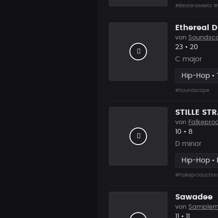
#Beatersweets
#
Ethereal 
von
Soundsc
Likes
Vorgesc
23
•
20
C major
Hip-Hop • 
#Soundscape
STILLE ST
von
Falkepro
Likes
Vorgesc
10
•
8
D minor
Hip-Hop •
#Falkeproduction
Sawadee
von
Samplem
Likes
Vorgesch
11
•
11