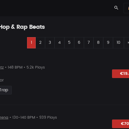
search
-Hop & Rap Beats
1
2
3
4
5
6
7
8
9
10
tz
• 148 BPM • 5.2k Plays
lagen
€19
or
Trap
rena
• 130-140 BPM • 939 Plays
lagen
€70