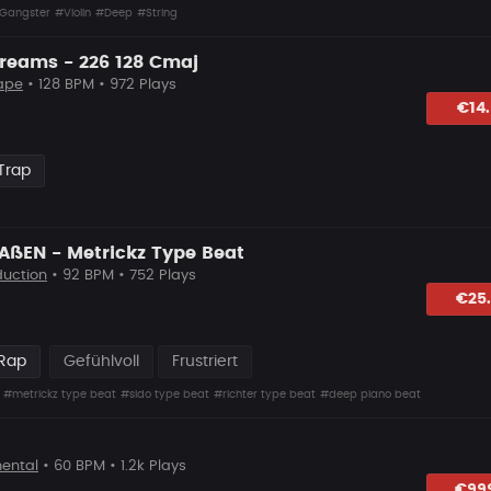
Gangster
#Violin
#Deep
#String
Dreams - 226 128 Cmaj
ape
• 128 BPM • 972 Plays
hlagen
€14
Trap
RAßEN - Metrickz Type Beat
duction
• 92 BPM • 752 Plays
hlagen
€25
 Rap
Gefühlvoll
Frustriert
#metrickz type beat
#sido type beat
#richter type beat
#deep piano beat
ental
• 60 BPM • 1.2k Plays
lagen
€99