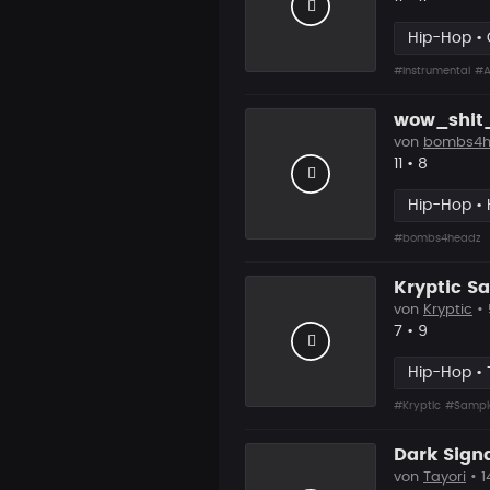
Hip-Hop • C
#Instrumental
#A
wow_shit
von
bombs4h
Likes
Vorgesch
11
•
8
Hip-Hop • 
#bombs4headz
Kryptic S
von
Kryptic
•
Likes
Vorgesch
7
•
9
Hip-Hop • 
#Kryptic
#Sampl
Dark Sign
von
Tayori
• 1