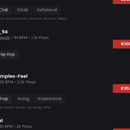
hill
Erfüllt
Gefühlvoll
sia
#Chill
#Smooth
#Fernost
#Eastern
#Relax
_94
eadz
• 94 BPM • 1.2k Plays
lagen
€10
Hip Hop
amples-Feel
 55 BPM • 2.2k Plays
lagen
€30
Trap
Ruhig
Inspirierend
es
#ASAP
#Rocky
#Lil
#Peep
#PNL
al
40 BPM • 2k Plays