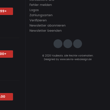
Fehler melden
Logos
.99+
Zahlungsarten
Verifizieren
Newsletter abonnieren
Newsletter beenden
.00+
© 2026 YouBeats. Alle Rechte vorbehalten.
Designed by
www.sevns-webdesign.de
.00