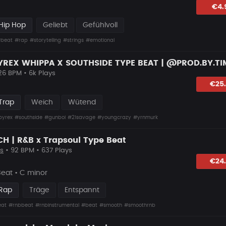
lagen
€4.
Hip Hop
Geliebt
Gefühlvoll
beat
#rap
#storytelling
#strings
#emotional
PYREX WHIPPA X SOUTHSIDE TYPE BEAT | @PROD.BY.TI
26 BPM • 6k Plays
lagen
€25
Trap
Weich
Wütend
pyrex
#southside
#gunboi
#21savage
#youngcrazy
#yrnmurk
H | R&B x Trapsoul Type Beat
s
• 92 BPM • 637 Plays
lagen
€24
eat • C minor
 Rap
Träge
Entspannt
eat
#rnbbeat
#rnbinstrumental
#beat
#smooth
#smoothrnb