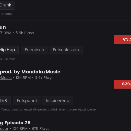
 Crunk
#Beats
Sun
3 BPM • 3.5k Plays
lagen
€9.
Hip Hop
Energisch
Entschlossen
ichter Pop
t prod. by MandalazMusic
zMusic
• 136 BPM • 3.4k Plays
hlagen
€29
 RnB
Entspannt
Inspirierend
#beat
#instrumental
#typebeat
#RnB
#centralcee
#justinbieber
ng Episode 28
ucer
• 104 BPM • 975 Plays