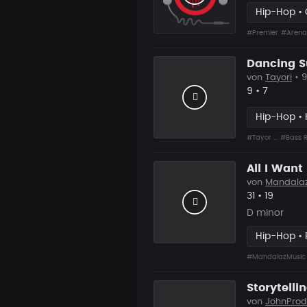
Hip-Hop •
#Premier
#Arena
Dancing 
von
Tayori
• 9
Likes
Vorgesch
9
•
7
Hip-Hop • 
#Tayor ...
#Bass R
All I Wan
von
Mandala
Likes
Vorgesc
31
•
19
D minor
Hip-Hop •
#MandalazMusic
Storytelli
von
JohnProd