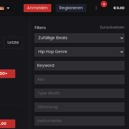
0
Anmelden
Registrieren
|
€0.00
Zurücksetzen
Filters
Erste
Nächste
»
Letzte
.00+
.00