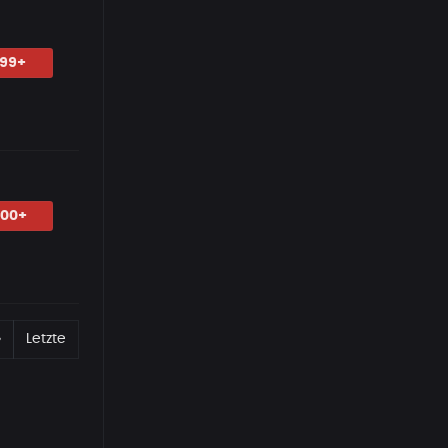
.99+
.00+
Erste
Nächste
»
Letzte