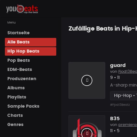
Menu
Zufällige Beats in Hip
Startseite
Alle Beats
Hip Hop Beats
Pop Beats
guard
EDM-Beats
von
Fjod13Bea
Likes
Vorgesch
9
•
11
Produzenten
A-sharp min
Albums
Hip-Hop • 
Playlists
#Fjod13Beatz
Sample Packs
Charts
B35
Genres
von
premiera
Likes
Vorgesch
11
•
5