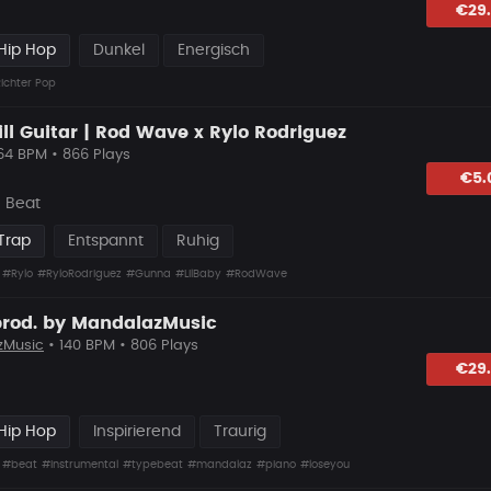
hlagen
€29
Hip Hop
Dunkel
Energisch
ichter Pop
ll Guitar | Rod Wave x Rylo Rodriguez
64 BPM • 866 Plays
lagen
€5.
e Beat
Trap
Entspannt
Ruhig
#Rylo
#RyloRodriguez
#Gunna
#LilBaby
#RodWave
prod. by MandalazMusic
zMusic
• 140 BPM • 806 Plays
hlagen
€29
Hip Hop
Inspirierend
Traurig
#beat
#instrumental
#typebeat
#mandalaz
#piano
#loseyou