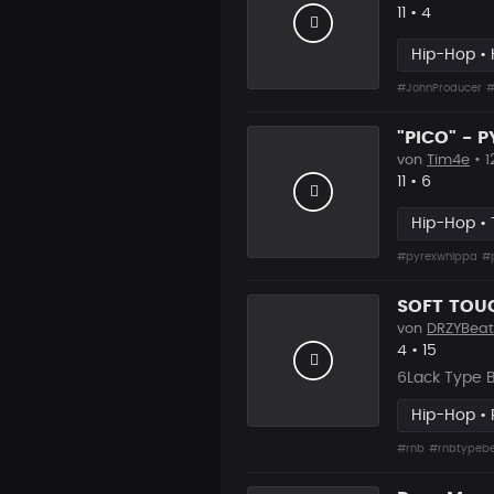
Likes
Vorgesch
11
•
4
Hip-Hop • 
#JohnProducer
#
"PICO" - 
von
Tim4e
• 1
Likes
Vorgesch
11
•
6
Hip-Hop • 
#pyrexwhippa
#
SOFT TOUC
von
DRZYBeat
Likes
Vorgesch
4
•
15
6Lack Type B
Hip-Hop •
#rnb
#rnbtypeb