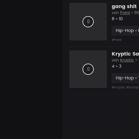
gang shit
von
Point
• 86
Likes
Vorgesch
8
•
10
Hip-Hop • 
#Point
Kryptic S
von
Kryptic
•
Likes
Vorgesch
4
•
3
Hip-Hop • 
#Kryptic
#Sampl