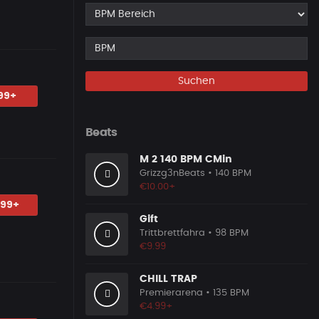
Suchen
99+
Beats
M 2 140 BPM CMin
Grizzg3nBeats
• 140 BPM
€10.00+
.99+
Gift
Trittbrettfahra
• 98 BPM
€9.99
CHILL TRAP
Premierarena
• 135 BPM
€4.99+