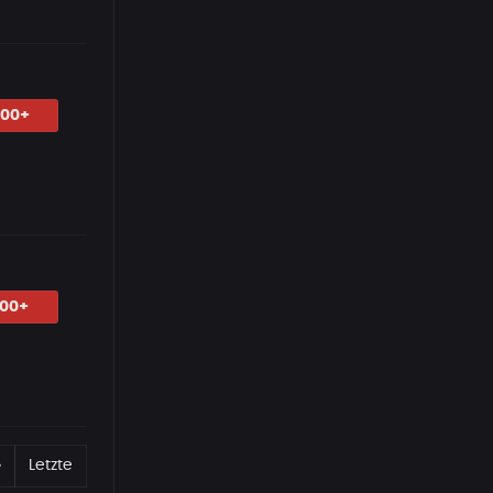
.00+
.00+
Erste
Nächste
»
Letzte