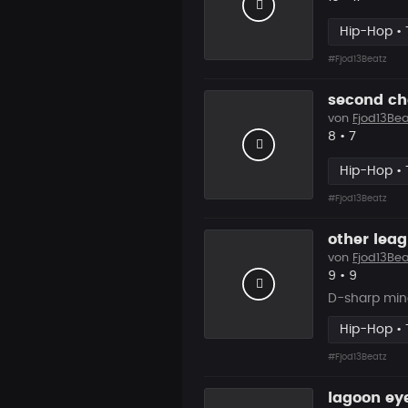
Hip-Hop • 
#Fjod13Beatz
second ch
von
Fjod13Bea
Likes
Vorgesch
8
•
7
Hip-Hop • 
#Fjod13Beatz
other lea
von
Fjod13Bea
Likes
Vorgesch
9
•
9
D-sharp min
Hip-Hop • 
#Fjod13Beatz
lagoon ey