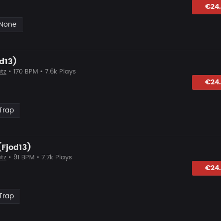
lagen
€24
 None
od13)
tz
• 170 BPM • 7.6k Plays
hlagen
€24
Trap
Fjod13)
tz
• 91 BPM • 7.7k Plays
lagen
€24
Trap