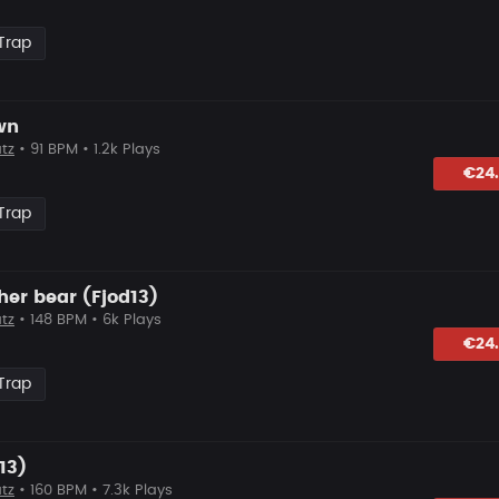
Trap
wn
tz
• 91 BPM • 1.2k Plays
lagen
€24
Trap
her bear (Fjod13)
tz
• 148 BPM • 6k Plays
hlagen
€24
Trap
13)
tz
• 160 BPM • 7.3k Plays