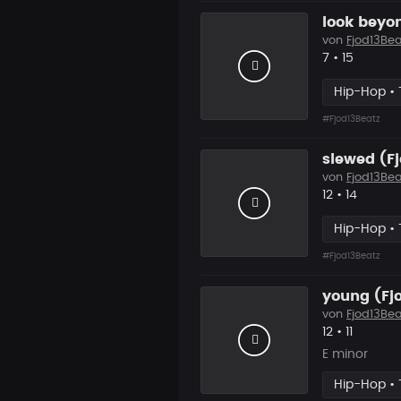
look beyon
von
Fjod13Bea
Likes
Vorgesch
7
•
15
Hip-Hop • 
#Fjod13Beatz
slewed (Fj
von
Fjod13Bea
Likes
Vorgesc
12
•
14
Hip-Hop • 
#Fjod13Beatz
young (Fj
von
Fjod13Bea
Likes
Vorgesc
12
•
11
E minor
Hip-Hop • 