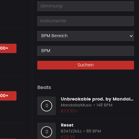
.00+
Suchen
Beats
.00+
Unbreakable prod. by MandalazMusic
MandalazMusic
• 148 BPM
€29.99+
Reset
B3ATz2kiLL
• 88 BPM
€29.99