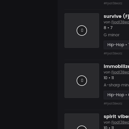
#Fjod13Beatz
survive (F
von
Fjod13Bea
Likes
Vorgesch
8
•
7
G minor
Hip-Hop • 
#Fjod13Beatz
immobilize
von
Fjod13Bea
Likes
Vorgesc
10
•
11
A-sharp min
Hip-Hop •
#Fjod13Beatz
spirit vibe
von
Fjod13Bea
Likes
Vorgesc
10
•
11