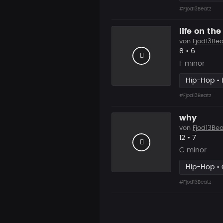
#Fjod13Beatz
life on the
von
Fjod13Bea
Likes
Vorgesch
8
•
6
F minor
Hip-Hop • 
#Fjod13Beatz
why
von
Fjod13Bea
Likes
Vorgesc
12
•
7
C minor
Hip-Hop • 
#Fjod13Beatz