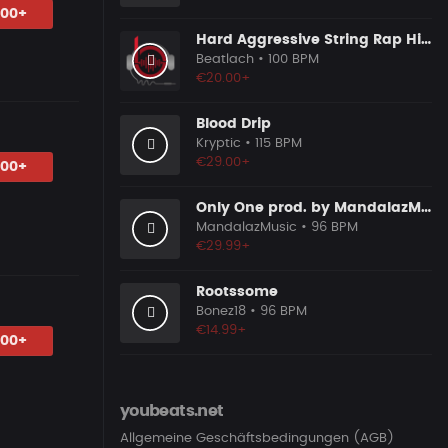
.00+
Hard Aggressive String Rap Hip Hop Instrumental
Beatlach
• 100 BPM
€20.00+
Blood Drip
Kryptic
• 115 BPM
€29.00+
.00+
Only One prod. by MandalazMusic
MandalazMusic
• 96 BPM
€29.99+
Rootssome
Bonez18
• 96 BPM
€14.99+
.00+
youbeats.net
Allgemeine Geschäftsbedingungen (AGB)