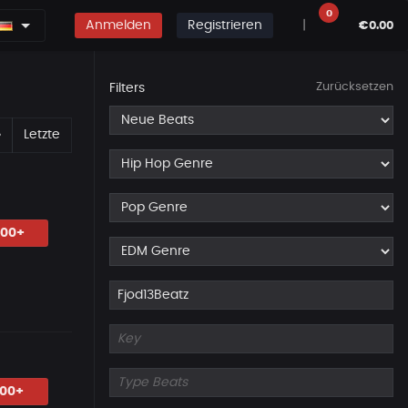
0
Anmelden
Registrieren
|
€0.00
Zurücksetzen
Filters
Erste
Nächste
»
Letzte
.00+
.00+