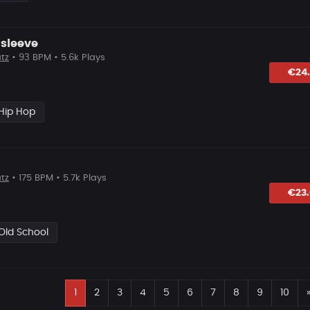
 sleeve
tz
• 93 BPM • 5.6k Plays
lagen
€24
Hip Hop
tz
• 175 BPM • 5.7k Plays
hlagen
€23
Old School
1
2
3
4
5
6
7
8
9
10