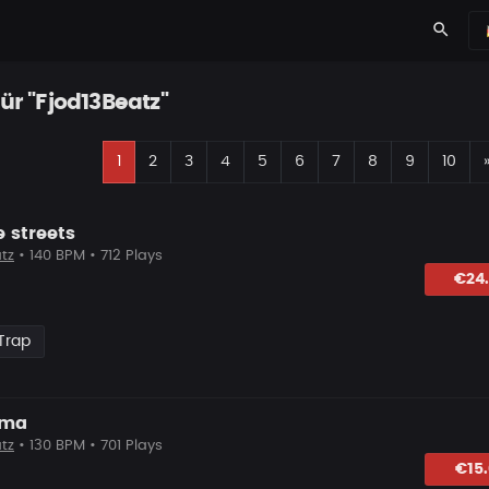
search
ür "Fjod13Beatz"
1
2
3
4
5
6
7
8
9
10
 streets
tz
• 140 BPM • 712 Plays
lagen
€24
Trap
ama
tz
• 130 BPM • 701 Plays
hlagen
€15