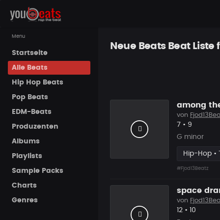
Menu
Neue Beats Beat Liste f
Startseite
Alle Beats
Hip Hop Beats
Pop Beats
among the
EDM-Beats
von
Fjod13Bea
Likes
Vorgesch
7
•
9
Produzenten
G minor
Albums
Hip-Hop • 
Playlists
#Fjod13Beatz
Sample Packs
Charts
space dr
Genres
von
Fjod13Bea
Likes
Vorgesc
12
•
10