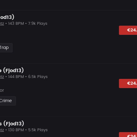
jod13)
tz
• 143 BPM • 7.9k Plays
lagen
€24
Trap
 (Fjod13)
tz
• 144 BPM • 6.5k Plays
hlagen
€24
or
 Crime
s (Fjod13)
tz
• 130 BPM • 5.5k Plays
hlagen
€24