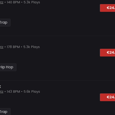
tz
• 140 BPM • 5.3k Plays
hlagen
€24
Trap
tz
• 178 BPM • 5.3k Plays
hlagen
€24
Hip Hop
k
tz
• 143 BPM • 5.6k Plays
lagen
€24
Trap