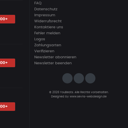
FAQ
Datenschutz
Impressum
.00+
Widerrufsrecht
Kontaktiere uns
Fehler melden
Logos
Zahlungsarten
Verifizieren
Newsletter abonnieren
.00+
Newsletter beenden
© 2026 YouBeats. Alle Rechte vorbehalten.
Designed by
www.sevns-webdesign.de
.00+