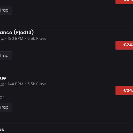
Trap
ance (Fjod13)
tz
• 120 BPM • 5.6k Plays
lagen
€24
Trap
gue
tz
• 144 BPM • 5.3k Plays
lagen
€24
or
Trap
es