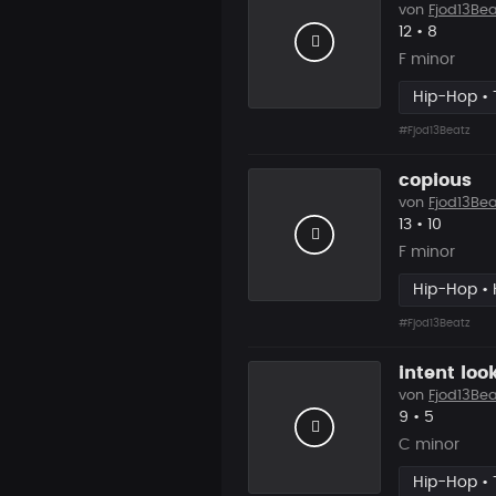
von
Fjod13Bea
Likes
Vorgesc
12
•
8
F minor
Hip-Hop • 
#Fjod13Beatz
copious
von
Fjod13Bea
Likes
Vorgesc
13
•
10
F minor
Hip-Hop • 
#Fjod13Beatz
intent loo
von
Fjod13Bea
Likes
Vorgesch
9
•
5
C minor
Hip-Hop • 