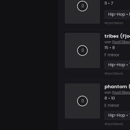
Likes
Vorgesch
11
•
7
Hip-Hop •
#Fjod13Beatz
tribes (Fj
von
Fjod13Bea
Likes
Vorgesc
15
•
8
F minor
Hip-Hop • 
#Fjod13Beatz
phantom (
von
Fjod13Bea
Likes
Vorgesch
8
•
10
E minor
Hip-Hop • 
#Fjod13Beatz