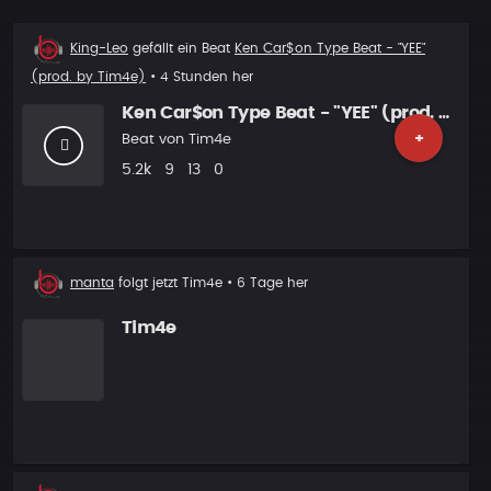
Beat
King-Leo
gefällt ein Beat
Ken Car$on Type Beat - "YEE"
liked
(prod. by Tim4e)
• 4 Stunden her
Ken Car$on Type Beat - "YEE" (prod. by Tim4e)
+
Beat von
Tim4e
Plays
Likes
Vorgeschlagen
Kommentare
5.2k
9
13
0
Neuer
manta
folgt jetzt
Tim4e
• 6 Tage her
Follower
Tim4e
Neuer