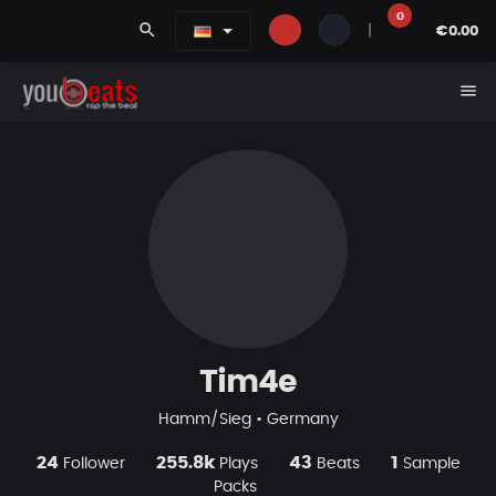
0
search
|
€0.00
menu
Tim4e
Hamm/Sieg • Germany
24
255.8k
43
1
Follower
Plays
Beats
Sample
Packs