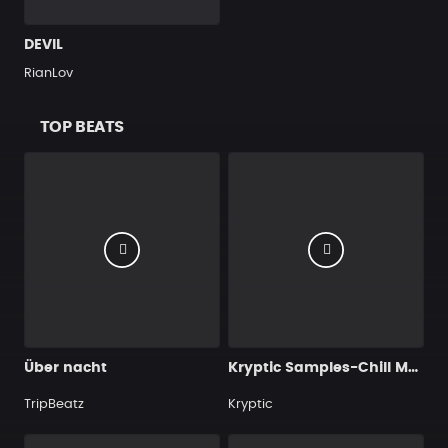
DEVIL
RianLov
TOP BEATS
Über nacht
Kryptic Samples-Chill My Soul
TripBeatz
Kryptic