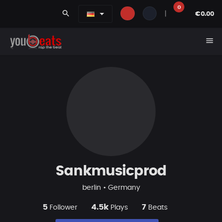
0
search
|
€0.00
menu
Sankmusicprod
berlin • Germany
5
4.5k
7
Follower
Plays
Beats