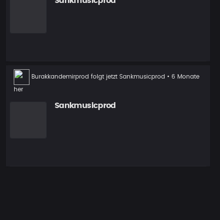
Sankmusicprod
Neuer
Burakkandemirprod
folgt jetzt
Sankmusicprod
• 6 Monate
Follower
her
Sankmusicprod