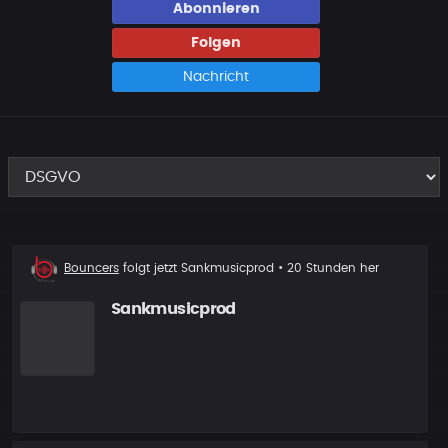
Abonnieren
Folgen
Nachricht
Neuer
Bouncers
folgt jetzt
Sankmusicprod
• 20 Stunden her
Follower
Sankmusicprod