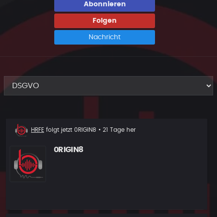
Abonnieren
Folgen
Nachricht
Neuer
HRFE
folgt jetzt
0RIGIN8
• 21 Tage her
Follower
0RIGIN8