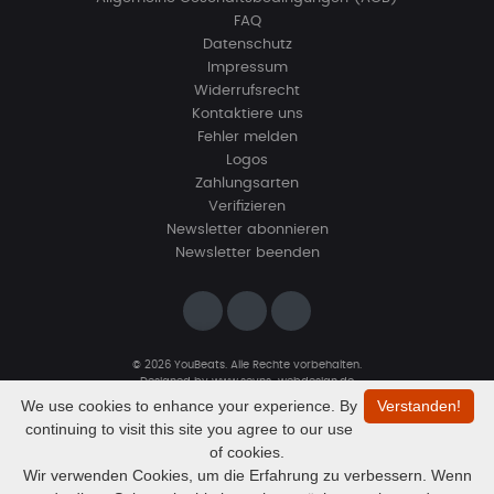
FAQ
Datenschutz
Impressum
Widerrufsrecht
Kontaktiere uns
Fehler melden
Logos
Zahlungsarten
Verifizieren
Newsletter abonnieren
Newsletter beenden
© 2026 YouBeats. Alle Rechte vorbehalten.
Designed by
www.sevns-webdesign.de
We use cookies to enhance your experience. By
Verstanden!
continuing to visit this site you agree to our use
of cookies.
Wir verwenden Cookies, um die Erfahrung zu verbessern. Wenn