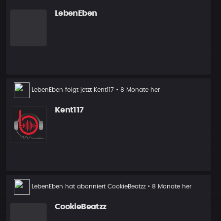
LebenEben
Neuer
LebenEben
folgt jetzt
Kent117
• 8 Monate her
Follower
Kent117
LebenEben
hat abonniert
CookieBeatzz
• 8 Monate her
CookieBeatzz