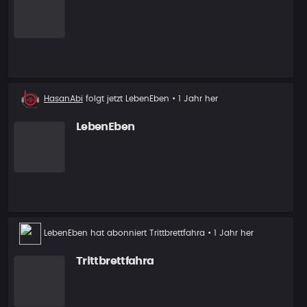
Neuer
HasanAbi
folgt jetzt
LebenEben
• 1 Jahr her
Follower
LebenEben
LebenEben
hat abonniert
Trittbrettfahra
• 1 Jahr her
Trittbrettfahra