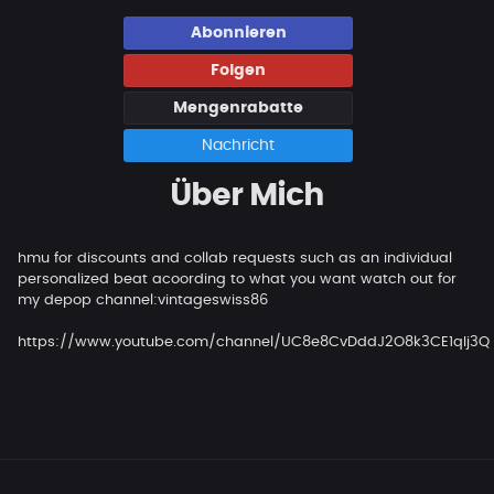
Abonnieren
Folgen
Mengenrabatte
Nachricht
Über Mich
hmu for discounts and collab requests such as an individual
personalized beat acoording to what you want watch out for
my depop channel:vintageswiss86
https://www.youtube.com/channel/UC8e8CvDddJ2O8k3CE1qIj3Q