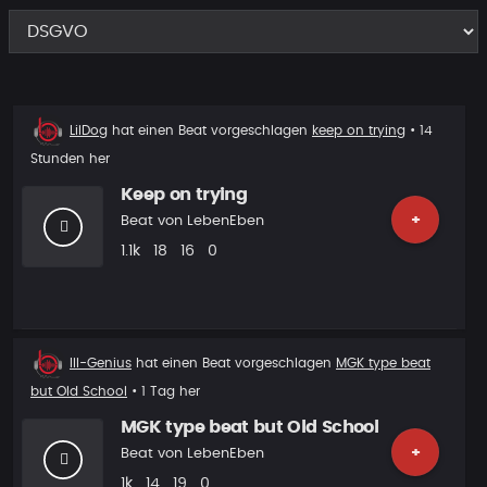
Beat
LilDog
hat einen Beat vorgeschlagen
keep on trying
• 14
Vorschlag
Stunden her
Keep on trying
+
Beat von
LebenEben
Plays
Likes
Vorgeschlagen
Kommentare
1.1k
18
16
0
Beat
Ill-Genius
hat einen Beat vorgeschlagen
MGK type beat
Vorschlag
but Old School
• 1 Tag her
MGK type beat but Old School
+
Beat von
LebenEben
Plays
Likes
Vorgeschlagen
Kommentare
1k
14
19
0