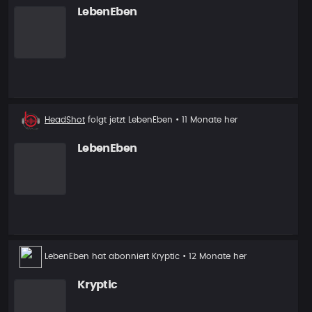
LebenEben
Neuer
HeadShot
folgt jetzt
LebenEben
• 11 Monate her
Follower
LebenEben
LebenEben
hat abonniert
Kryptic
• 12 Monate her
Kryptic