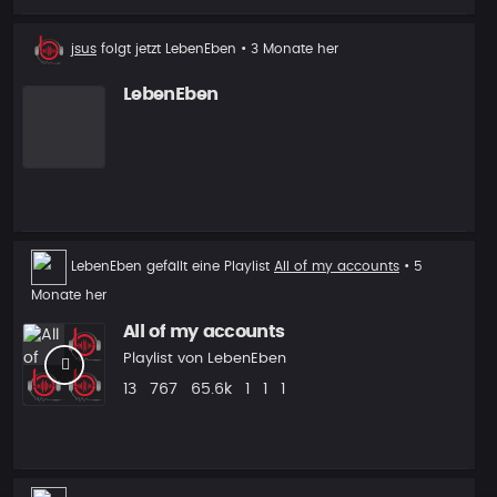
Neuer
jsus
folgt jetzt
LebenEben
• 3 Monate her
Follower
LebenEben
Playlist
LebenEben
gefällt eine Playlist
All of my accounts
• 5
Like
Monate her
All of my accounts
Playlist von
LebenEben
Beats
Aufrufe
Plays
Follower
Follower
Vorgeschlagen
13
767
65.6k
1
1
1
Playlist