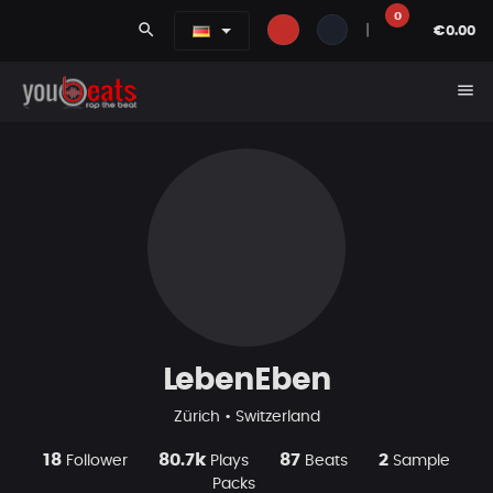
0
search
|
€0.00
menu
LebenEben
Zürich • Switzerland
18
80.7k
87
2
Follower
Plays
Beats
Sample
Packs