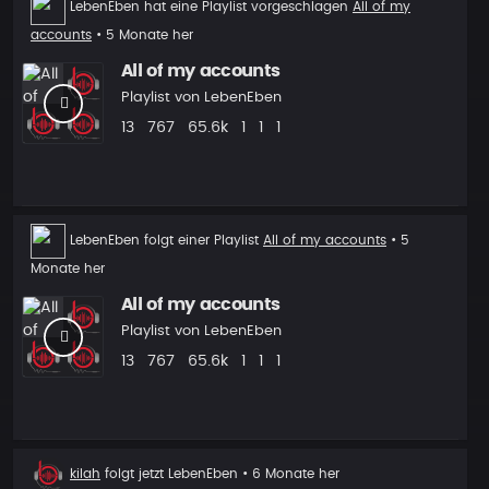
LebenEben
hat eine Playlist vorgeschlagen
All of my
Vorschlag
accounts
• 5 Monate her
All of my accounts
Playlist von
LebenEben
Beats
Aufrufe
Plays
Follower
Follower
Vorgeschlagen
13
767
65.6k
1
1
1
Playlist
LebenEben
folgt einer Playlist
All of my accounts
• 5
Folgen
Monate her
All of my accounts
Playlist von
LebenEben
Beats
Aufrufe
Plays
Follower
Follower
Vorgeschlagen
13
767
65.6k
1
1
1
Neuer
kilah
folgt jetzt
LebenEben
• 6 Monate her
Follower