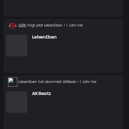
Neuer
SERK
folgt jetzt
LebenEben
• 1 Jahr her
Follower
LebenEben
LebenEben
hat abonniert
AKBeatz
• 1 Jahr her
AKBeatz