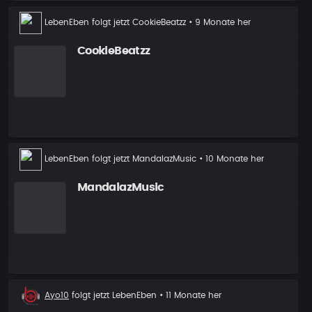
Neuer
LebenEben
folgt jetzt
CookieBeatzz
• 9 Monate her
Follower
CookieBeatzz
Neuer
LebenEben
folgt jetzt
MandalazMusic
• 10 Monate her
Follower
MandalazMusic
Neuer
Ayo10
folgt jetzt
LebenEben
• 11 Monate her
Follower