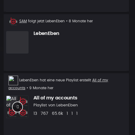
Neuer
SAM
folgt jetzt
LebenEben
• 8 Monate her
Follower
LebenEben
Neue
LebenEben
hat eine neue Playlist erstellt
All of my
Playlist
accounts
• 9 Monate her
All of my accounts
Playlist von
LebenEben
Beats
Aufrufe
Plays
Follower
Follower
Vorgeschlagen
13
767
65.6k
1
1
1