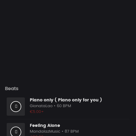
Beats
Piano only ( Piano only for you )
GionataLao
• 60 BPM
€5.00+
Feeling Alone
MandalazMusic
• 87 BPM