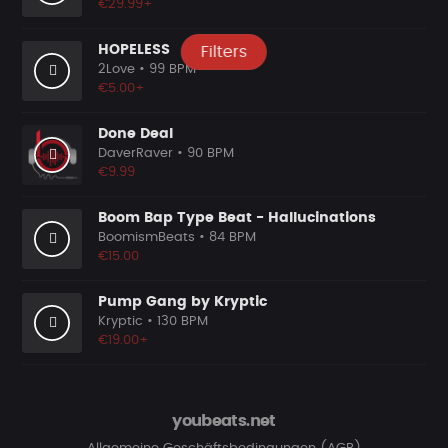
€29.99+
HOPELESS
Filters
2Love
• 99 BPM
€5.00+
Done Deal
DaverRaver
• 90 BPM
€9.99
Boom Bap Type Beat - Hallucinations
BoomismBeats
• 84 BPM
€15.00
Pump Gang by Kryptic
Kryptic
• 130 BPM
€19.00+
youbeats.net