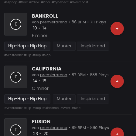
#Hiphop
#Dark
#Choir
#Chor
#Tybebeat
#Westcoast
BANKROLL
von
premierarena
• 86 BPM • 711 Plays
Likes
Vorgeschlagen
10
•
14
+
E minor
Hip-Hop • Hip Hop
Munter
Inspirierend
#Westcoast
#Hip
#Hop
#Rap
CALIFORNIA
von
premierarena
• 87 BPM • 688 Plays
Likes
Vorgeschlagen
14
•
15
+
C minor
Hip-Hop • Hip Hop
Munter
Inspirierend
#Westcoast
#Hip
#Hop
#Oldschool
#West
#Side
FUSION
von
premierarena
• 89 BPM • 890 Plays
Likes
Vorgeschlagen
23
•
20
+