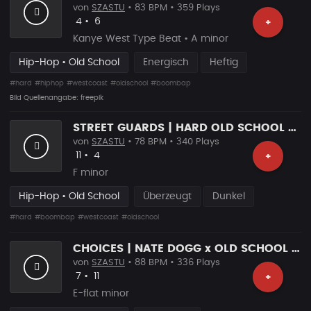
von
SZASTU
• 83 BPM • 359 Plays
Likes
Vorgeschlagen
4
•
6
+
Kanye West Type Beat • A minor
Hip-Hop • Old School
Energisch
Heftig
#hard
#hiphop
#westcoast
#oldschool
#boombap
Bild Quellenangabe: freepik
STREET GUARDS | HARD OLD SCHOOL HIP HOP BEAT
von
SZASTU
• 78 BPM • 340 Plays
Likes
Vorgeschlagen
11
•
4
+
F minor
Hip-Hop • Old School
Überzeugt
Dunkel
#hard
#boombap
#westcoast
#oldschool
CHOICES | NATE DOGG x OLD SCHOOL HIP HOP BEAT
von
SZASTU
• 88 BPM • 336 Plays
Likes
Vorgeschlagen
7
•
11
+
E-flat minor