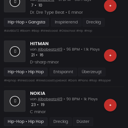
Likes
Vorgeschlagen
7
•
10
+
Dr. Dre Type Beat • E minor
Hip-Hop • Gangsta
Inspirierend
Dreckig
#AMBEATZ
#Boom
#Bap
#Westcoast
#Oldschool
#Hip
#Hop
HITMAN
von
Albobeatz419
• 96 BPM • 1.1k Plays
Likes
Vorgeschlagen
21
•
16
+
D-sharp minor
Hip-Hop • Hip Hop
Entspannt
Überzeugt
#Hiphop
#Westcoast
#Westcoasttypebeat
#Dark
#Piano
#Rap
#Rapper
NOKIA
von
Albobeatz419
• 90 BPM • 1k Plays
Likes
Vorgeschlagen
23
•
19
+
C minor
Hip-Hop • Hip Hop
Dreckig
Düster