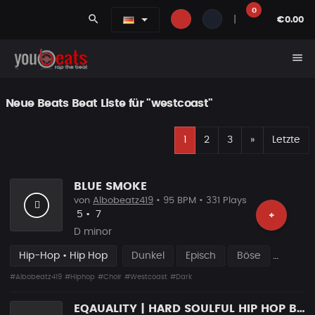
0
search
|
€0.00
menu
Neue Beats Beat Liste für "westcoast"
E
Nächste
1
2
3
»
Letzte
BLUE SMOKE
von
Albobeatz419
• 95 BPM • 331 Plays
Likes
Vorgeschlagen
5
•
7
+
D minor
Hip-Hop • Hip Hop
Dunkel
Episch
Böse
#Albobeatz419
#Hiphop
#Choir
#Westcoast
#Dark
EQAUALITY | HARD SOULFUL HIP HOP BANGER