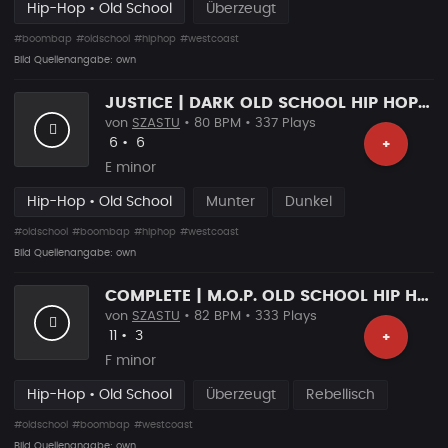
Hip-Hop • Old School
Überzeugt
#boombap
#oldschool
#hiphop
#westcoast
Bild Quellenangabe: own
JUSTICE | DARK OLD SCHOOL HIP HOP BANGER
von
SZASTU
• 80 BPM • 337 Plays
Likes
Vorgeschlagen
6
•
6
+
E minor
Hip-Hop • Old School
Munter
Dunkel
#oldschool
#boombap
#hiphop
#westcoast
Bild Quellenangabe: own
COMPLETE | M.O.P. OLD SCHOOL HIP HOP BEAT
von
SZASTU
• 82 BPM • 333 Plays
Likes
Vorgeschlagen
11
•
3
+
F minor
Hip-Hop • Old School
Überzeugt
Rebellisch
#oldschool
#boombap
#westcoast
Bild Quellenangabe: own