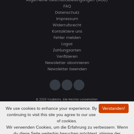
Allgemeine Geschäftsbedingungen (AGB)
FAQ
Datenschutz
Impressum
Widerrufsrecht
Kontaktiere uns
Fehler melden
Logos
Zahlungsarten
Verifizieren
Newsletter abonnieren
Newsletter beenden
© 2026 YouBeats. Alle Rechte vorbehalten.
Designed by
www.sevns-webdesign.de
We use cookies to enhance your experience. By
Verstanden!
continuing to visit this site you agree to our use
of cookies.
Wir verwenden Cookies, um die Erfahrung zu verbessern. Wenn
du diese Seite weiterhin besuchen möchtest, stimme der