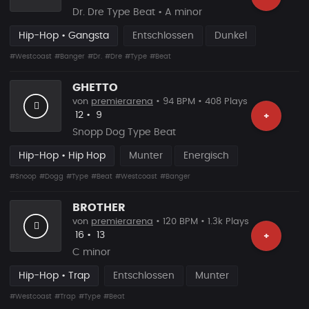
Dr. Dre Type Beat • A minor
Hip-Hop • Gangsta
Entschlossen
Dunkel
#Westcoast
#Banger
#Dr.
#Dre
#Type
#Beat
GHETTO
von
premierarena
• 94 BPM • 408 Plays
Likes
Vorgeschlagen
12
•
9
+
Snopp Dog Type Beat
Hip-Hop • Hip Hop
Munter
Energisch
#Snoop
#Dogg
#Type
#Beat
#Westcoast
#Banger
BROTHER
von
premierarena
• 120 BPM • 1.3k Plays
Likes
Vorgeschlagen
16
•
13
+
C minor
Hip-Hop • Trap
Entschlossen
Munter
#Westcoast
#Trap
#Type
#Beat