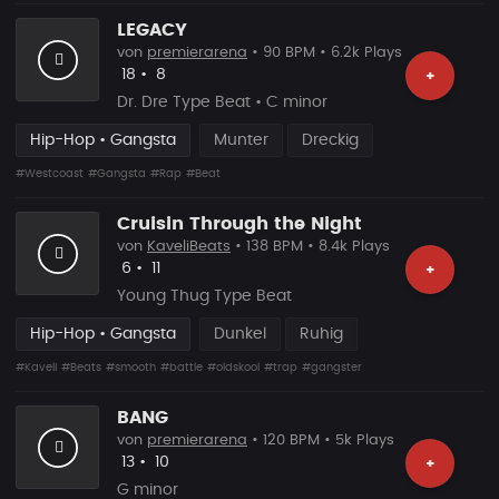
LEGACY
von
premierarena
• 90 BPM • 6.2k Plays
Likes
Vorgeschlagen
18
•
8
+
Dr. Dre Type Beat • C minor
Hip-Hop • Gangsta
Munter
Dreckig
#Westcoast
#Gangsta
#Rap
#Beat
Cruisin Through the Night
von
KaveliBeats
• 138 BPM • 8.4k Plays
Likes
Vorgeschlagen
6
•
11
+
Young Thug Type Beat
Hip-Hop • Gangsta
Dunkel
Ruhig
#Kaveli
#Beats
#smooth
#battle
#oldskool
#trap
#gangster
BANG
von
premierarena
• 120 BPM • 5k Plays
Likes
Vorgeschlagen
13
•
10
+
G minor