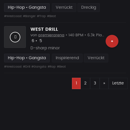
Hip-Hop • Gangsta
Verrückt
Dreckig
#Westcoast
#Banger
#Trap
#Beat
WEST DRILL
von
premierarena
• 140 BPM • 6.3k Plays
Likes
Vorgeschlagen
6
•
5
+
D-sharp minor
Hip-Hop • Gangsta
Inspirierend
Verrückt
#Westcoast
#Drill
#Gangsta
#Rap
#Beat
E
Nächste
1
2
3
»
Letzte