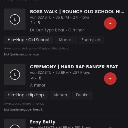
BOSS WALK | BOUNCY OLD SCHOOL HIP HOP BANGER
von
SZASTU
• 85 BPM • 271 Plays
Likes
Vorgeschlagen
1
•
5
+
Dr. Dre Type Beat • G minor
Hip-Hop • Old School
Munter
Energisch
#westcoast
#oldschool
#hiphop
#hard
#rap
Bild Quellenangabe: own
CEREMONY | HARD RAP BANGER BEAT
von
SZASTU
• 78 BPM • 297 Plays
Likes
Vorgeschlagen
4
•
8
+
A minor
Hip-Hop • Hip Hop
Munter
Dunkel
#westcoast
#hard
#hiphop
Bild Quellenangabe: freepik
Easy Betty
von
AMBEATZ
• 91 BPM • 561 Plays