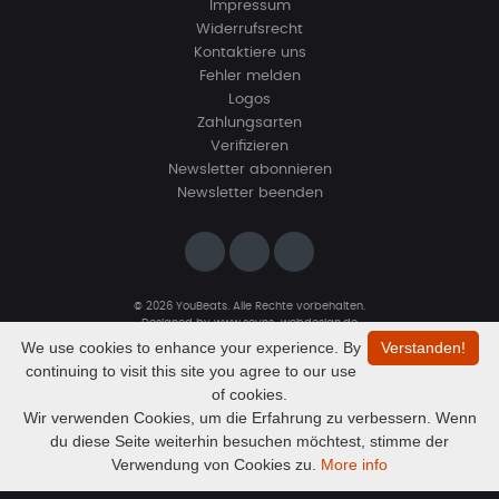
Impressum
Widerrufsrecht
Kontaktiere uns
Fehler melden
Logos
Zahlungsarten
Verifizieren
Newsletter abonnieren
Newsletter beenden
© 2026 YouBeats. Alle Rechte vorbehalten.
Designed by
www.sevns-webdesign.de
We use cookies to enhance your experience. By
Verstanden!
continuing to visit this site you agree to our use
of cookies.
Wir verwenden Cookies, um die Erfahrung zu verbessern. Wenn
du diese Seite weiterhin besuchen möchtest, stimme der
Audio
Mahal
Verwendung von Cookies zu.
More info
AMBEATZ
Player