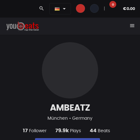
0
search
|
€0.00
menu
AMBEATZ
München • Germany
17
79.9k
44
Follower
Plays
Beats