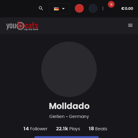
0
search
|
€0.00
menu
Molldado
Gießen • Germany
14
22.1k
18
Follower
Plays
Beats