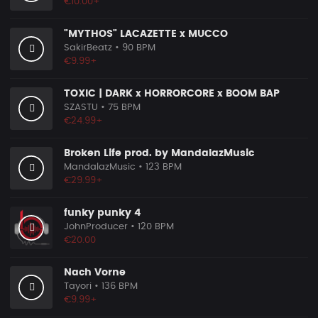
€10.00+
"MYTHOS" LACAZETTE x MUCCO
SakirBeatz
• 90 BPM
€9.99+
TOXIC | DARK x HORRORCORE x BOOM BAP
SZASTU
• 75 BPM
€24.99+
Broken Life prod. by MandalazMusic
MandalazMusic
• 123 BPM
€29.99+
funky punky 4
JohnProducer
• 120 BPM
€20.00
Nach Vorne
Tayori
• 136 BPM
€9.99+