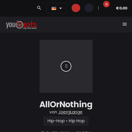
0
search
|
€0.00
menu
AllOrNothing
von
JoergLange
Hip-Hop • Hip Hop