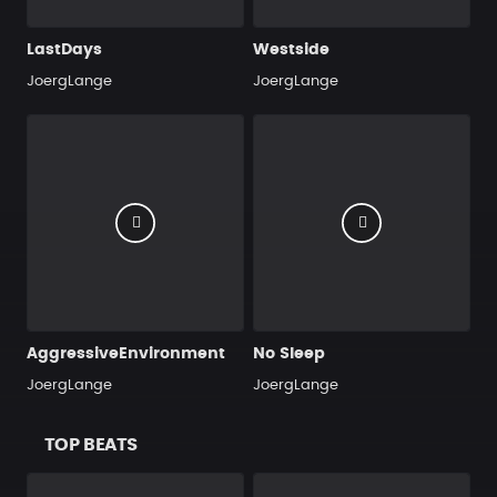
LastDays
Westside
JoergLange
JoergLange
AggressiveEnvironment
No Sleep
JoergLange
JoergLange
TOP BEATS