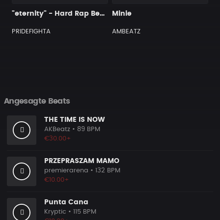
"eternity" - Hard Rap Beat 2021 prod by PRIDEFIGHTA
Minie
PRIDEFIGHTA
AMBEATZ
Angesagte Beats
THE TIME IS NOW
AKBeatz
• 89 BPM
€30.00+
PRZEPRASZAM MAMO
premierarena
• 132 BPM
€10.00+
Punta Cana
Kryptic
• 115 BPM