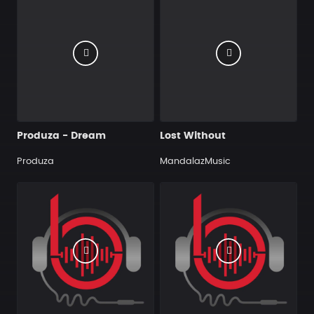
Produza - Dream
Lost Without
Produza
MandalazMusic