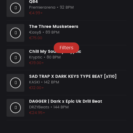
Q84
Premierarena
• 92 BPM
€4.99+
The Three Musketeers
€asy$
• 89 BPM
€75.00
Filters
Chill My Soul by Kryptic
Kryptic
• 80 BPM
€19.00+
SAD TRAP X DARK KEYS TYPE BEAT [x110]
KASKI
• 142 BPM
€12.00+
DAGGER | Dark x Epic Uk Drill Beat
DRZYBeats
• 144 BPM
€24.95+