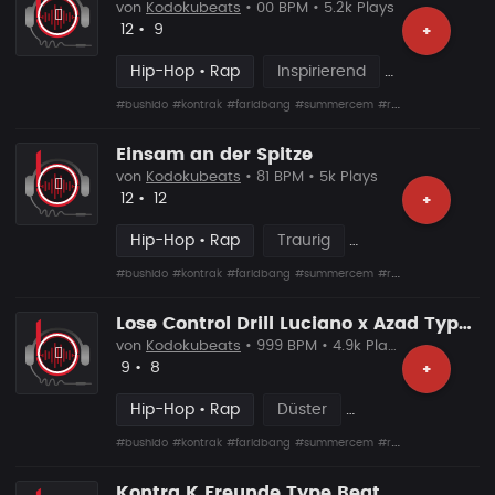
von
Kodokubeats
• 00 BPM • 5.2k Plays
Likes
Vorgeschlagen
12
•
9
+
Hip-Hop • Rap
Inspirierend
#bushido
#kontrak
#faridbang
#summercem
#rafcamora
#fler
#s
Einsam an der Spitze
von
Kodokubeats
• 81 BPM • 5k Plays
Likes
Vorgeschlagen
12
•
12
+
Hip-Hop • Rap
Traurig
#bushido
#kontrak
#faridbang
#summercem
#rafcamora
#fler
#s
Lose Control Drill Luciano x Azad Type Beat
von
Kodokubeats
• 999 BPM • 4.9k Plays
Likes
Vorgeschlagen
9
•
8
+
Hip-Hop • Rap
Düster
#bushido
#kontrak
#faridbang
#summercem
#rafcamora
#fler
#s
Kontra K Freunde Type Beat