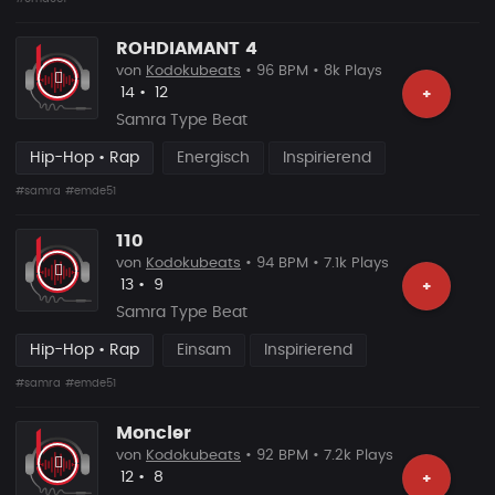
ROHDIAMANT 4
von
Kodokubeats
• 96 BPM • 8k Plays
Likes
Vorgeschlagen
14
•
12
+
Samra Type Beat
Hip-Hop • Rap
Energisch
Inspirierend
#samra
#emde51
110
von
Kodokubeats
• 94 BPM • 7.1k Plays
Likes
Vorgeschlagen
13
•
9
+
Samra Type Beat
Hip-Hop • Rap
Einsam
Inspirierend
#samra
#emde51
Moncler
von
Kodokubeats
• 92 BPM • 7.2k Plays
Likes
Vorgeschlagen
12
•
8
+