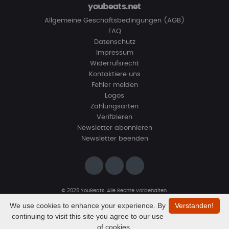
youbeats.net
Allgemeine Geschäftsbedingungen (AGB)
FAQ
Datenschutz
Impressum
Widerrufsrecht
Kontaktiere uns
Fehler melden
Logos
Zahlungsarten
Verifizieren
Newsletter abonnieren
Newsletter beenden
© 2026 YouBeats. Alle Rechte vorbehalten.
Designed by
www.sevns-webdesign.de
We use cookies to enhance your experience. By
Verstanden!
continuing to visit this site you agree to our use
of cookies.