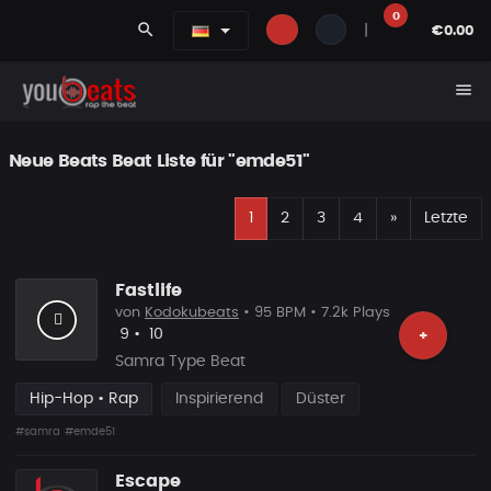
0
search
|
€0.00
menu
Neue Beats Beat Liste für "emde51"
E
Nächste
1
2
3
4
»
Letzte
Fastlife
von
Kodokubeats
• 95 BPM • 7.2k Plays
Likes
Vorgeschlagen
9
•
10
+
Samra Type Beat
Hip-Hop • Rap
Inspirierend
Düster
#samra
#emde51
Escape