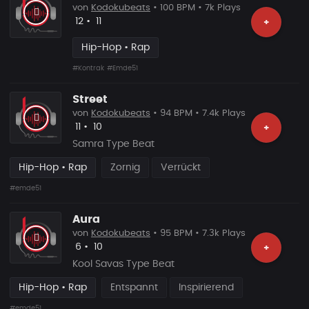
von
Kodokubeats
• 100 BPM • 7k Plays
Likes
Vorgeschlagen
12
•
11
+
Hip-Hop • Rap
#Kontrak
#Emde51
Street
von
Kodokubeats
• 94 BPM • 7.4k Plays
Likes
Vorgeschlagen
11
•
10
+
Samra Type Beat
Hip-Hop • Rap
Zornig
Verrückt
#emde51
Aura
von
Kodokubeats
• 95 BPM • 7.3k Plays
Likes
Vorgeschlagen
6
•
10
+
Kool Savas Type Beat
Hip-Hop • Rap
Entspannt
Inspirierend
#emde51