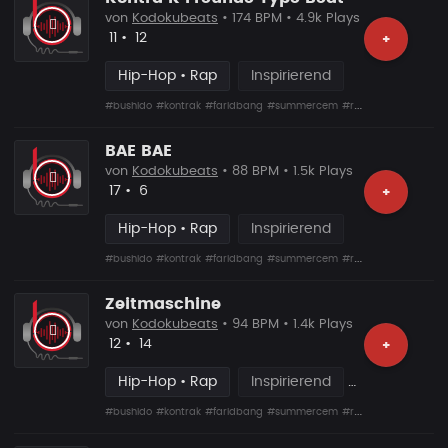
von
Kodokubeats
• 174 BPM • 4.9k Plays
Likes
Vorgeschlagen
11
•
12
+
Hip-Hop • Rap
Inspirierend
#bushido
#kontrak
#faridbang
#summercem
#rafcamora
#fler
#s
BAE BAE
von
Kodokubeats
• 88 BPM • 1.5k Plays
Likes
Vorgeschlagen
17
•
6
+
Hip-Hop • Rap
Inspirierend
#bushido
#kontrak
#faridbang
#summercem
#rafcamora
#fler
#s
Zeitmaschine
von
Kodokubeats
• 94 BPM • 1.4k Plays
Likes
Vorgeschlagen
12
•
14
+
Hip-Hop • Rap
Inspirierend
#bushido
#kontrak
#faridbang
#summercem
#rafcamora
#fler
#s