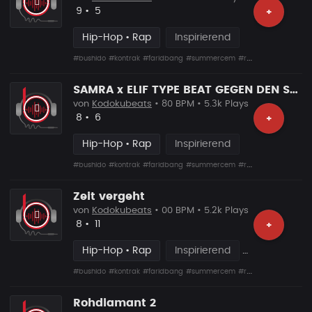
Likes
Vorgeschlagen
9
•
5
+
Hip-Hop • Rap
Inspirierend
#bushido
#kontrak
#faridbang
#summercem
#rafcamora
#fler
#s
SAMRA x ELIF TYPE BEAT GEGEN DEN STROM
von
Kodokubeats
• 80 BPM • 5.3k Plays
Likes
Vorgeschlagen
8
•
6
+
Hip-Hop • Rap
Inspirierend
#bushido
#kontrak
#faridbang
#summercem
#rafcamora
#fler
#s
Zeit vergeht
von
Kodokubeats
• 00 BPM • 5.2k Plays
Likes
Vorgeschlagen
8
•
11
+
Hip-Hop • Rap
Inspirierend
#bushido
#kontrak
#faridbang
#summercem
#rafcamora
#fler
#s
Rohdiamant 2