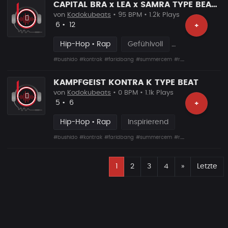
CAPITAL BRA x LEA x SAMRA TYPE BEAT LIEBEN
von
Kodokubeats
• 95 BPM • 1.2k Plays
Likes
Vorgeschlagen
6
•
12
+
Hip-Hop • Rap
Gefühlvoll
#bushido
#kontrak
#faridbang
#summercem
#rafcamora
#fler
#s
KAMPFGEIST KONTRA K TYPE BEAT
von
Kodokubeats
• 0 BPM • 1.1k Plays
Likes
Vorgeschlagen
5
•
6
+
Hip-Hop • Rap
Inspirierend
#bushido
#kontrak
#faridbang
#summercem
#rafcamora
#fler
#s
E
Nächste
1
2
3
4
»
Letzte