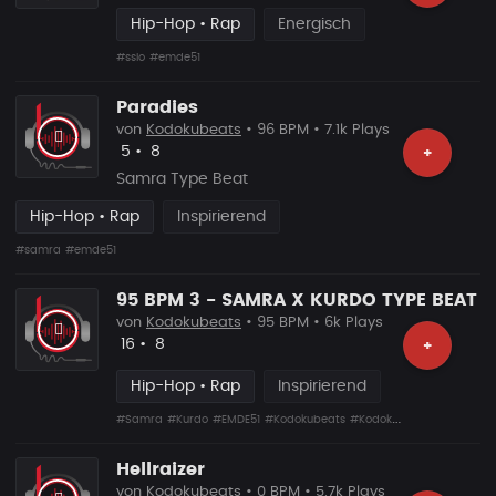
Hip-Hop • Rap
Energisch
#ssio
#emde51
Paradies
von
Kodokubeats
• 96 BPM • 7.1k Plays
Likes
Vorgeschlagen
5
•
8
+
Samra Type Beat
Hip-Hop • Rap
Inspirierend
#samra
#emde51
95 BPM 3 - SAMRA X KURDO TYPE BEAT
von
Kodokubeats
• 95 BPM • 6k Plays
Likes
Vorgeschlagen
16
•
8
+
Hip-Hop • Rap
Inspirierend
#Samra
#Kurdo
#EMDE51
#Kodokubeats
#Kodoku
#Kudoku
Hellraizer
von
Kodokubeats
• 0 BPM • 5.7k Plays