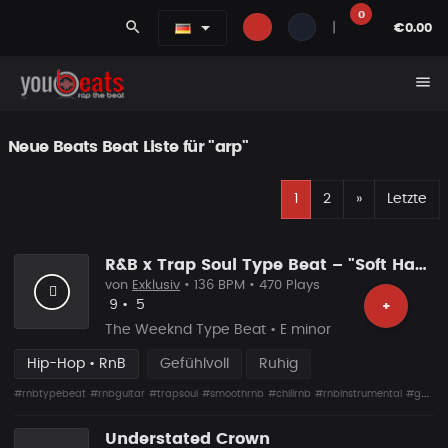
0
search
|
€0.00
menu
Neue Beats Beat Liste für "arp"
E
Nächste
1
2
»
Letzte
R&B x Trap Soul Type Beat – "Soft Hands, Sharp Teeth" | Smooth R&B Instrumental 2026
von
Exklusiv
• 136 BPM • 470 Plays
Likes
Vorgeschlagen
9
•
5
+
The Weeknd Type Beat • E minor
Hip-Hop • RnB
Gefühlvoll
Ruhig
#rnbtypebeat
#rnbguitar
#trapsoul
#smoothrnb
#chillrnb
#rnbinstrumental
#guitarrnb
Understated Crown