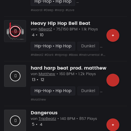
Hip-Hop • Hip Hop
#Asardi
#Deep
#Harp
#Love
Heavy Hip Hop Bell Beat
von
NBeatZ
• 75/150 BPM • 1.1k Plays
Likes
Vorgeschlagen
4
•
10
+
Hip-Hop • Hip Hop
Dunkel
#NBeatZ
#Dark
#HipHop
#Bass
#Instrumental
#Gangster
#Bell
hard harp beat prod. matthew
von
Matthew
• 160 BPM • 1.2k Plays
Likes
Vorgeschlagen
13
•
12
Hip-Hop • Hip Hop
Dunkel
#Matthew
Dangerous
von
TripBeatz
• 140 BPM • 857 Plays
Likes
Vorgeschlagen
5
•
4
+