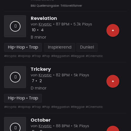
Bild Quellenangabe: Trittbrettfahrer
Revelation
von
Kryptic
• 87 BPM • 5.3k Plays
Likes
Vorgeschlagen
10
•
4
+
B minor
Hip-Hop • Trap
Inspirierend
Dunkel
#Kryptic
#HipHop
#Trap
#Pop
#Reggaeton
#Reggae
#Cinematic
Trickery
von
Kryptic
• 82 BPM • 5k Plays
Likes
Vorgeschlagen
7
•
2
+
D minor
Hip-Hop • Trap
#Kryptic
#HipHop
#Trap
#Pop
#Reggaeton
#Reggae
#Cinematic
October
von
Kryptic
• 88 BPM • 5k Plays