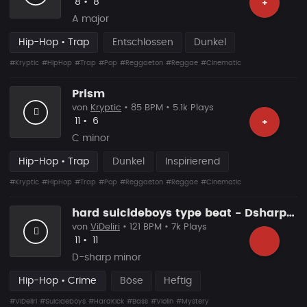
Likes
Vorgeschlagen
8
•
8
+
A major
Hip-Hop • Trap
Entschlossen
Dunkel
#Kryptic
#HipHop
#Trap
#Pop
#Reggaeton
#Reggae
#Cinematic
Prism
von
Kryptic
• 85 BPM • 5.1k Plays
Likes
Vorgeschlagen
11
•
6
+
C minor
Hip-Hop • Trap
Dunkel
Inspirierend
#Kryptic
#HipHop
#Trap
#Pop
#Reggaeton
#Reggae
#Cinematic
hard suicideboys type beat - Dsharp minor - 121bpm mp3,wav
von
ViDeliri
• 121 BPM • 7k Plays
Likes
Vorgeschlagen
11
•
11
D-sharp minor
Hip-Hop • Crime
Böse
Heftig
#ViDeliri
#Suicideboys
#HardKick
#Bass
#Violin
#Mystery