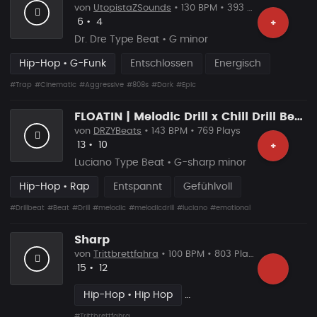
von
UtopistaZSounds
• 130 BPM • 393 Plays
Likes
Vorgeschlagen
6
•
4
+
Dr. Dre Type Beat • G minor
Hip-Hop • G-Funk
Entschlossen
Energisch
#Trap
#Cinematic
#Aggressive
#808s
#Dark
#Epic
FLOATIN | Melodic Drill x Chill Drill Beat (Buy2,Get1Free)
von
DRZYBeats
• 143 BPM • 769 Plays
Likes
Vorgeschlagen
13
•
10
+
Luciano Type Beat • G-sharp minor
Hip-Hop • Rap
Entspannt
Gefühlvoll
#Drillbeat
#Beat
#Drill
#melodic
#melodicdrill
#luciano
#emotional
Sharp
von
Trittbrettfahra
• 100 BPM • 803 Plays
Likes
Vorgeschlagen
15
•
12
Hip-Hop • Hip Hop
#Trittbrettfahra