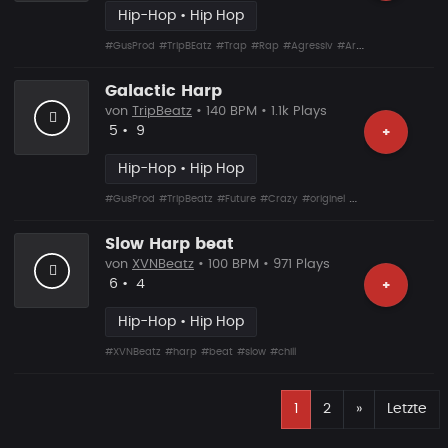
Hip-Hop • Hip Hop
#GusProd
#TripBEatz
#Trap
#Rap
#Agressiv
#Arp
#Gitar
Galactic Harp
von
TripBeatz
• 140 BPM • 1.1k Plays
Likes
Vorgeschlagen
5
•
9
+
Hip-Hop • Hip Hop
#GusProd
#TripBeatz
#Future
#Crazy
#originel
#Beat
#Chill
Slow Harp beat
von
XVNBeatz
• 100 BPM • 971 Plays
Likes
Vorgeschlagen
6
•
4
+
Hip-Hop • Hip Hop
#XVNBeatz
#harp
#beat
#slow
#chill
E
Nächste
1
2
»
Letzte