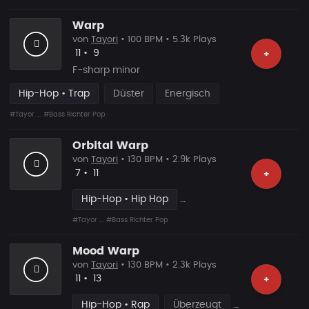
Warp
von
Tayori
• 100 BPM • 5.3k Plays
Likes
Vorgeschlagen
11
•
9
+
F-sharp minor
Hip-Hop • Trap
Düster
Energisch
#Tayor ...
#Bass Richter Pop
Orbital Warp
von
Tayori
• 130 BPM • 2.9k Plays
Likes
Vorgeschlagen
7
•
11
+
Hip-Hop • Hip Hop
#Tayor ...
#Bass Richter Pop
Mood Warp
von
Tayori
• 130 BPM • 2.3k Plays
Likes
Vorgeschlagen
11
•
13
+
Hip-Hop • Rap
Überzeugt