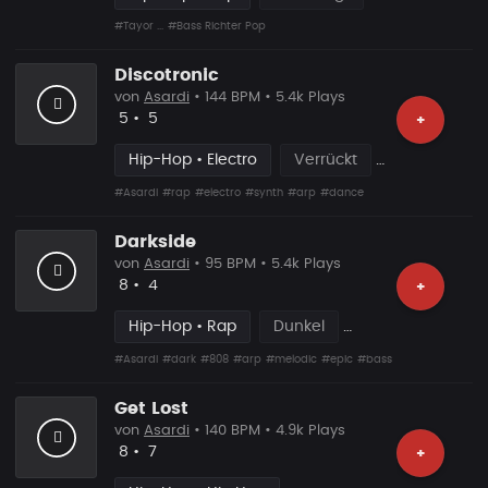
#Tayor ...
#Bass Richter Pop
Discotronic
von
Asardi
• 144 BPM • 5.4k Plays
Likes
Vorgeschlagen
5
•
5
+
Hip-Hop • Electro
Verrückt
#Asardi
#rap
#electro
#synth
#arp
#dance
Darkside
von
Asardi
• 95 BPM • 5.4k Plays
Likes
Vorgeschlagen
8
•
4
+
Hip-Hop • Rap
Dunkel
#Asardi
#dark
#808
#arp
#melodic
#epic
#bass
Get Lost
von
Asardi
• 140 BPM • 4.9k Plays
Likes
Vorgeschlagen
8
•
7
+