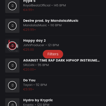
Hype 5
RoyalBeatzOfficial
• 145 BPM
€4.99+
Desire prod. by MandalazMusic
MandalazMusic
• 110 BPM
€29.99+
Happy day 2
JohnProducer
• 121 BPM
€25.00
Filters
AGAINST TIME RAP DARK HIPHOP INSTRUMENTAL
SRLEAN
• 95 BPM
€20.00+
Do You
Tayori
• 92 BPM
€9.99+
Hydro by Kryptic
Kryptic
• 120 BPM