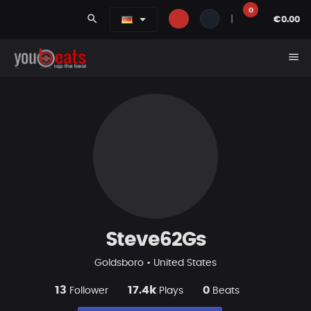
0
search
|
€0.00
menu
Steve62Gs
Goldsboro • United States
13
17.4k
0
Follower
Plays
Beats