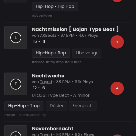
Hip-Hop • Hip Hop
#DaverRaver
Nachtmission [ Bojan Type Beat ]
von
AKBeatz
• 97 BPM • 4.6k Plays
Likes
Vorgeschlagen
16
•
11
+
Hip-Hop • Rap
Überzeugt
#hiphop
#trap
#rnb
#drill
#rap
Nachtwache
von
Tayori
• 88 BPM • 6.1k Plays
Likes
Vorgeschlagen
12
•
6
+
UFO361 Type Beat • A minor
Hip-Hop • Trap
Düster
Energisch
#Tayor ...
#Bass Richter Pop
Novembernacht
von
Tayori
• 93 BPM • 6.3k Plays