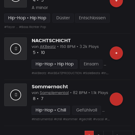
Likes
Vorgeschlagen
4
•
5
+
A minor
Hip-Hop • Hip Hop
Düster
Entschlossen
#Tayor ...
#Bass Richter Pop
NACHTSCHICHT
von
AKBeatz
• 150 BPM • 3.2k Plays
Likes
Vorgeschlagen
5
•
10
+
Hip-Hop • Hip Hop
Einsam
#AKBeatz
#AKBEATZPRODUCTION
#SaleBeats
#Instrumental
#Germ
Sommernacht
von
Samplemental
• 82 BPM • 1.1k Plays
Likes
Vorgeschlagen
8
•
7
Hip-Hop • Chill
Gefühlvoll
#Instrumental
#chill
#sommer
#gechillt
#vocal
#sample
#nacht
E