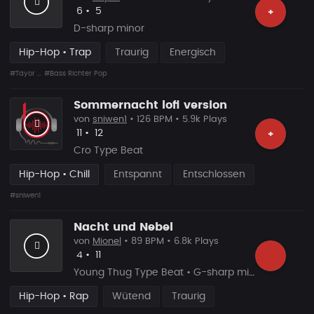
Likes
Vorgeschlagen
6
•
5
+
D-sharp minor
Hip-Hop • Trap
Traurig
Energisch
#Tayor ...
#Bass Richter Pop
Sommernacht lofi version
von
sniwen1
• 126 BPM • 5.9k Plays
Likes
Vorgeschlagen
11
•
12
+
Cro Type Beat
Hip-Hop • Chill
Entspannt
Entschlossen
#sniwen1
Nacht und Nebel
von
Mionel
• 89 BPM • 6.8k Plays
Likes
Vorgeschlagen
4
•
11
Young Thug Type Beat • G-sharp minor
Hip-Hop • Rap
Wütend
Traurig