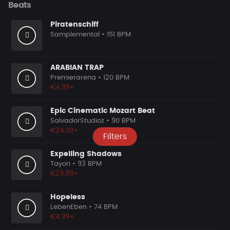
Beats
Piratenschiff
Samplemental
• 151 BPM
ARABIAN TRAP
Premierarena
• 120 BPM
€4.99+
Epic Cinematic Mozart Beat
SalvadorStudioz
• 90 BPM
€24.00+
Filters
Expelling Shadows
Tayori
• 93 BPM
€29.99+
Hopeless
LebenEben
• 74 BPM
€4.99+