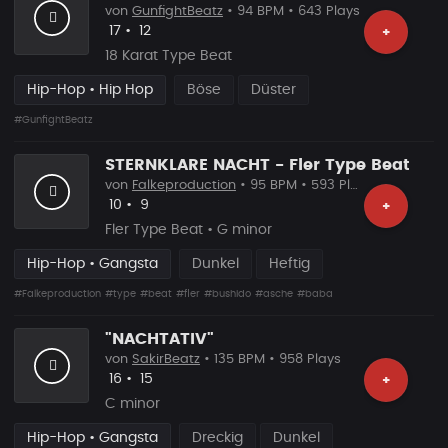
von
GunfightBeatz
• 94 BPM • 643 Plays
Likes
Vorgeschlagen
17
•
12
+
18 Karat Type Beat
Hip-Hop • Hip Hop
Böse
Düster
#GunfightBeatz
STERNKLARE NACHT - Fler Type Beat
von
Falkeproduction
• 95 BPM • 593 Plays
Likes
Vorgeschlagen
10
•
9
+
Fler Type Beat • G minor
Hip-Hop • Gangsta
Dunkel
Heftig
#Falkeproduction
#type
#beat
#fler
#bushido
#asche
#baba
"NACHTATIV"
von
SakirBeatz
• 135 BPM • 958 Plays
Likes
Vorgeschlagen
16
•
15
+
C minor
Hip-Hop • Gangsta
Dreckig
Dunkel