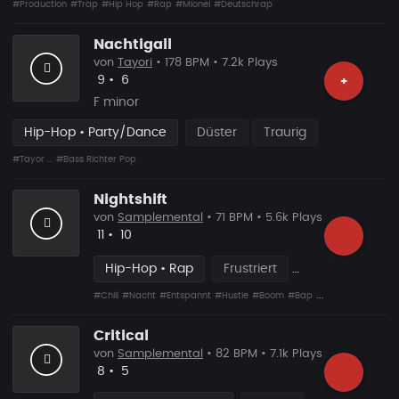
#Production
#Trap
#Hip Hop
#Rap
#Mionel
#Deutschrap
Nachtigall
von
Tayori
• 178 BPM • 7.2k Plays
Likes
Vorgeschlagen
9
•
6
+
F minor
Hip-Hop • Party/Dance
Düster
Traurig
#Tayor ...
#Bass Richter Pop
Nightshift
von
Samplemental
• 71 BPM • 5.6k Plays
Likes
Vorgeschlagen
11
•
10
Hip-Hop • Rap
Frustriert
#Chill
#Nacht
#Entspannt
#Hustle
#Boom
#Bap
#Voice
Critical
von
Samplemental
• 82 BPM • 7.1k Plays
Likes
Vorgeschlagen
8
•
5