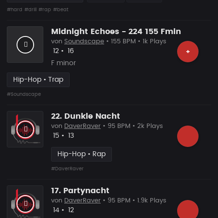
#hard
#drill
#rap
#beat
Midnight Echoes - 224 155 Fmin
von
Soundscape
• 155 BPM • 1k Plays
Likes
Vorgeschlagen
12
•
16
+
F minor
Hip-Hop • Trap
#Soundscape
22. Dunkle Nacht
von
DaverRaver
• 95 BPM • 2k Plays
Likes
Vorgeschlagen
15
•
13
Hip-Hop • Rap
#DaverRaver
17. Partynacht
von
DaverRaver
• 95 BPM • 1.9k Plays
Likes
Vorgeschlagen
14
•
12