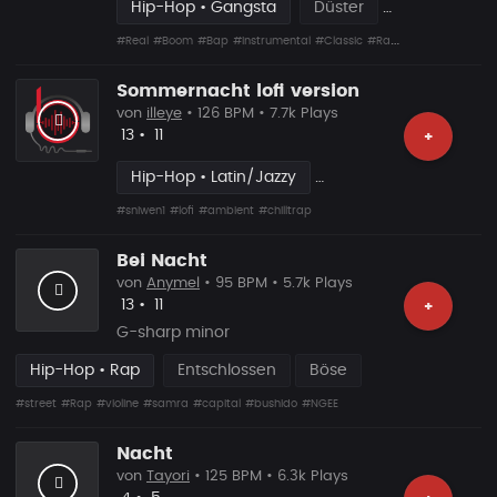
Hip-Hop • Gangsta
Düster
#Real
#Boom
#Bap
#Instrumental
#Classic
#Rap
#Beat
Sommernacht lofi version
von
illeye
• 126 BPM • 7.7k Plays
Likes
Vorgeschlagen
13
•
11
+
Hip-Hop • Latin/Jazzy
#sniwen1
#lofi
#ambient
#chilltrap
Bei Nacht
von
Anymel
• 95 BPM • 5.7k Plays
Likes
Vorgeschlagen
13
•
11
+
G-sharp minor
Hip-Hop • Rap
Entschlossen
Böse
#street
#Rap
#violine
#samra
#capital
#bushido
#NGEE
Nacht
von
Tayori
• 125 BPM • 6.3k Plays