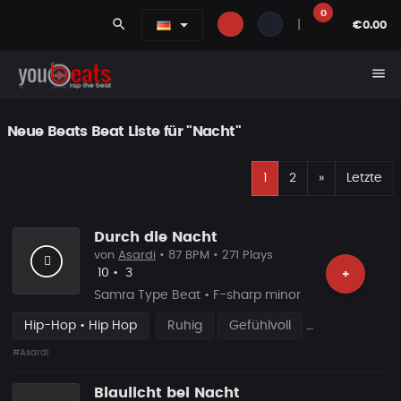
0
search
|
€0.00
menu
Neue Beats Beat Liste für "Nacht"
E
Nächste
1
2
»
Letzte
Durch die Nacht
von
Asardi
• 87 BPM • 271 Plays
Likes
Vorgeschlagen
10
•
3
+
Samra Type Beat • F-sharp minor
Hip-Hop • Hip Hop
Ruhig
Gefühlvoll
#Asardi
Blaulicht bei Nacht