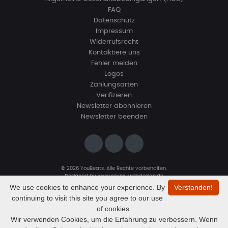
FAQ
Datenschutz
Impressum
Widerrufsrecht
Kontaktiere uns
Fehler melden
Logos
Zahlungsarten
Verifizieren
Newsletter abonnieren
Newsletter beenden
© 2026 YouBeats. Alle Rechte vorbehalten.
Designed by
www.sevns-webdesign.de
We use cookies to enhance your experience. By
Verstanden!
continuing to visit this site you agree to our use
of cookies.
Wir verwenden Cookies, um die Erfahrung zu verbessern. Wenn