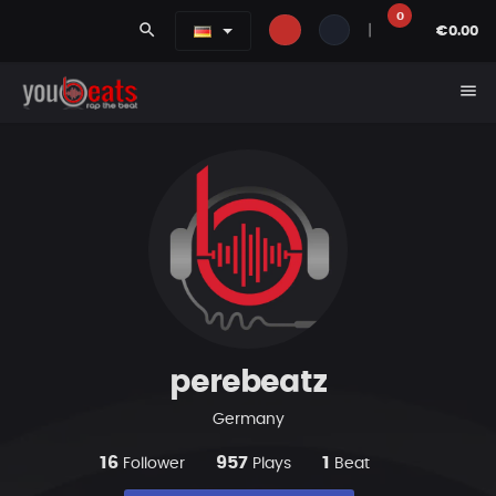
0
search
|
€0.00
menu
perebeatz
Germany
16
957
1
Follower
Plays
Beat