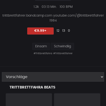
Plays
Beat
1.2k
03:13 Min.
100 BPM
Länge
trittbrettfahrer
.bandcamp.com youtube.com/@
trittbrettfahrer
1984
Likes
Vorgeschlagen
Kommentare
Beat
€9.99+
12
13
0
teilen
Einsam
Schwindlig
#Trittbrettfahra
#Trittbrettfahrer
TRITTBRETTFAHRA BEATS