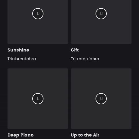
Sunshine
Gift
Trittbrettfahra
Trittbrettfahra
Deep Piano
Up to the Air