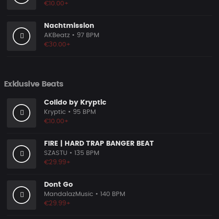
€10.00+
Nachtmission
AKBeatz
• 97 BPM
€30.00+
Exklusive Beats
Colido by Kryptic
Kryptic
• 95 BPM
€10.00+
FIRE | HARD TRAP BANGER BEAT
SZASTU
• 135 BPM
€29.99+
Don´t Go
MandalazMusic
• 140 BPM
€29.99+