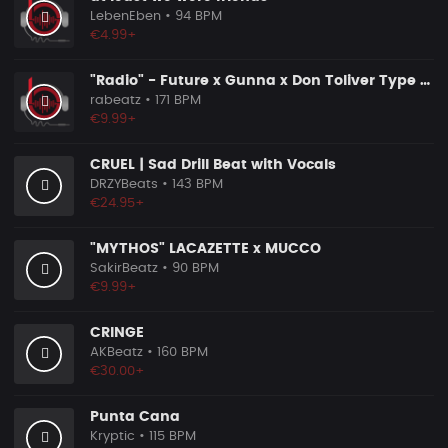
LebenEben
• 94 BPM
€4.99+
"Radio" - Future x Gunna x Don Toliver Type Beat 2026 | Melodic Trap | 171 bpm
rabeatz
• 171 BPM
€9.99+
CRUEL | Sad Drill Beat with Vocals
DRZYBeats
• 143 BPM
€24.95+
"MYTHOS" LACAZETTE x MUCCO
SakirBeatz
• 90 BPM
€9.99+
CRINGE
AKBeatz
• 160 BPM
€30.00+
Punta Cana
Kryptic
• 115 BPM