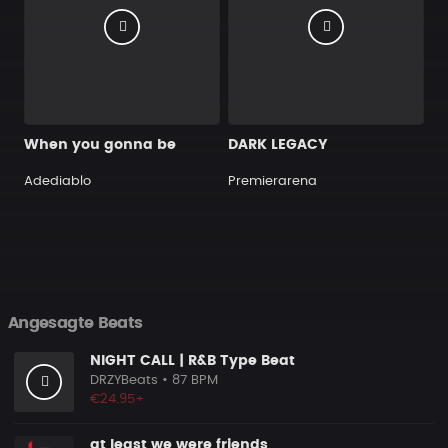
When you gonna be
DARK LEGACY
Adediablo
Premierarena
Angesagte Beats
NIGHT CALL | R&B Type Beat
DRZYBeats
• 87 BPM
€24.95+
at least we were friends