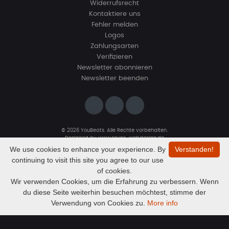
Widerrufsrecht
Kontaktiere uns
Fehler melden
Logos
Zahlungsarten
Verifizieren
Newsletter abonnieren
Newsletter beenden
© 2026 YouBeats. Alle Rechte vorbehalten.
Designed by
www.sevns-webdesign.de
We use cookies to enhance your experience. By
Verstanden!
continuing to visit this site you agree to our use
of cookies.
Wir verwenden Cookies, um die Erfahrung zu verbessern. Wenn
du diese Seite weiterhin besuchen möchtest, stimme der
Audio
Munich
Verwendung von Cookies zu.
More info
Trittbrettfahra
Player