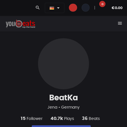
0
search
|
€0.00
menu
BeatKa
Jena • Germany
15
40.7k
36
Follower
Plays
Beats