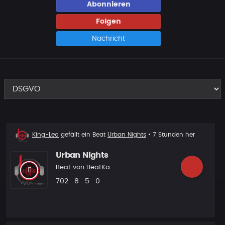
Abonnieren
Folgen
Nachricht
Beat
King-Leo
gefällt ein Beat
Urban Nights
• 7 Stunden her
liked
Urban Nights
Beat von
BeatKa
Plays
Likes
Vorgeschlagen
Kommentare
702
8
5
0