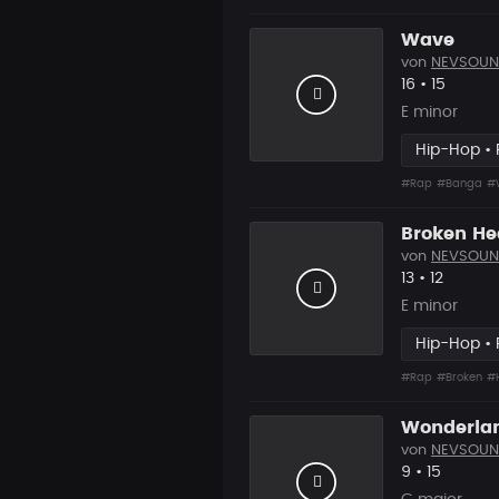
Wave
von
NEVSOUN
Likes
Vorgesc
16
•
15
E minor
Hip-Hop •
#Rap
#Banga
#
Broken He
von
NEVSOUN
Likes
Vorgesc
13
•
12
E minor
Hip-Hop •
#Rap
#Broken
#
Wonderla
von
NEVSOUN
Likes
Vorgesch
9
•
15