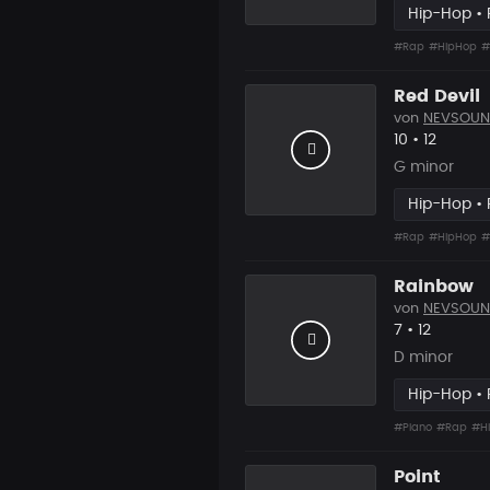
Hip-Hop •
#Rap
#HipHop
#
Red Devil
von
NEVSOUN
Likes
Vorgesc
10
•
12
G minor
Hip-Hop •
#Rap
#HipHop
#
Rainbow
von
NEVSOUN
Likes
Vorgesch
7
•
12
D minor
Hip-Hop •
#Piano
#Rap
#H
Point