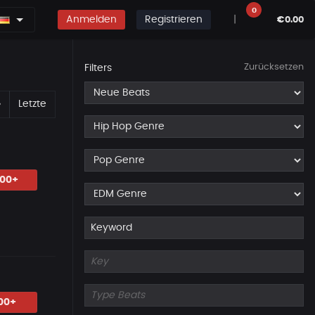
0
Anmelden
Registrieren
|
€0.00
Zurücksetzen
Filters
Erste
Nächste
»
Letzte
.00+
00+