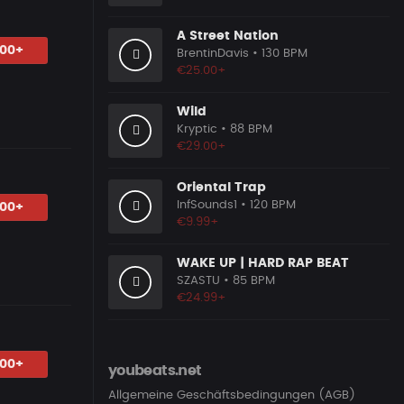
A Street Nation
.00+
BrentinDavis
• 130 BPM
€25.00+
Wild
Kryptic
• 88 BPM
€29.00+
Oriental Trap
InfSounds1
• 120 BPM
.00+
€9.99+
WAKE UP | HARD RAP BEAT
SZASTU
• 85 BPM
€24.99+
.00+
youbeats.net
Allgemeine Geschäftsbedingungen (AGB)