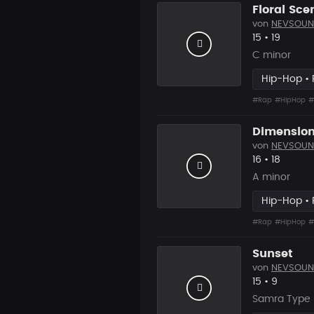
Floral Sce
von
NEVSOUN
Likes
Vorgesc
15
•
19
C minor
Hip-Hop •
#Rap
#HipHop
#
Dimensio
von
NEVSOUN
Likes
Vorgesc
16
•
18
A minor
Hip-Hop •
#Rap
#HipHop
#
Sunset
von
NEVSOUN
Likes
Vorgesc
15
•
9
Samra Type 