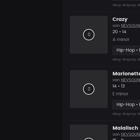
#Rap
#HipHop
#
Crazy
von
NEVSOUN
Likes
Vorgesc
20
•
14
A minor
Hip-Hop •
#Rap
#HipHop
#
Marionett
von
NEVSOUN
Likes
Vorgesc
14
•
13
E minor
Hip-Hop •
#Rap
#HipHop
#
Malaiisch
von
NEVSOUN