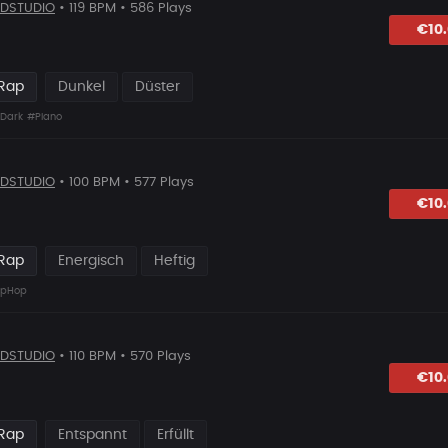
DSTUDIO
• 119 BPM • 586 Plays
hlagen
€10
 Rap
Dunkel
Düster
Dark
#Piano
DSTUDIO
• 100 BPM • 577 Plays
hlagen
€10
 Rap
Energisch
Heftig
ipHop
DSTUDIO
• 110 BPM • 570 Plays
hlagen
€10
 Rap
Entspannt
Erfüllt