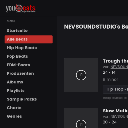
Menu
NEVSOUNDSTUDIO's
Be
Startseite
Alle Beats
Hip Hop Beats
Pop Beats
Trough the
EDM-Beats
von
NEVSOUN
Likes
Vorgesc
24
•
14
Produzenten
B minor
Albums
Hip-Hop •
Playlists
#Rap
#Street
#H
Sample Packs
Charts
Slow Moti
Genres
von
NEVSOUN
Likes
Vorgesc
20
•
24