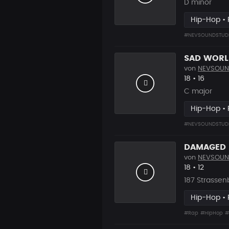
D minor
Hip-Hop •
#NEVSOUNDSTUD
SAD WORL
von
NEVSOUN
Likes
Vorgesc
18
•
16
C major
Hip-Hop •
#NEVSOUNDSTUD
DAMAGED
von
NEVSOUN
Likes
Vorgesc
18
•
12
187 Strassen
Hip-Hop •
#Rap
#HipHop
#