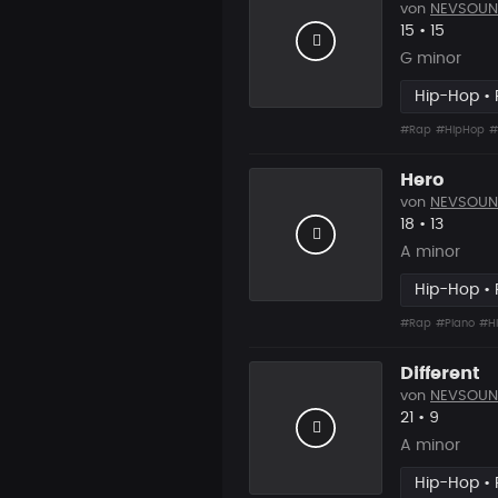
von
NEVSOUN
Likes
Vorgesc
15
•
15
G minor
Hip-Hop •
#Rap
#HipHop
#
Hero
von
NEVSOUN
Likes
Vorgesc
18
•
13
A minor
Hip-Hop •
#Rap
#Piano
#H
Different
von
NEVSOUN
Likes
Vorgesc
21
•
9
A minor
Hip-Hop •