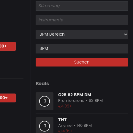
00+
Suchen
Beats
O26 92 BPM DM
.00+
Premierarena
• 92 BPM
€4.99+
TNT
Anymel
• 140 BPM
€14.95+