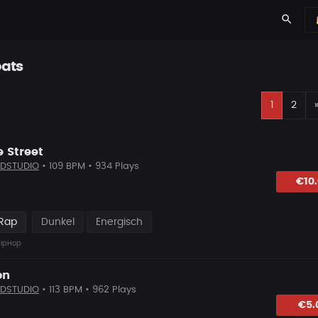
search
ats
1
2
 Street
DSTUDIO
• 109 BPM • 934 Plays
hlagen
€10
 Rap
Dunkel
Energisch
ipHop
on
DSTUDIO
• 113 BPM • 962 Plays
hlagen
€5.