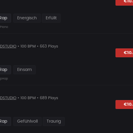
hlagen
€10
 Rap
Energisch
Erfüllt
Piano
DSTUDIO
• 100 BPM • 663 Plays
hlagen
€10
 Rap
Einsam
ipHop
DSTUDIO
• 100 BPM • 689 Plays
hlagen
€10
 Rap
Gefühlvoll
Traurig