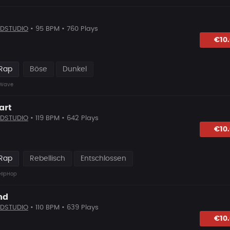
DSTUDIO
• 95 BPM • 760 Plays
hlagen
€10
 Rap
Böse
Dunkel
Wave
art
DSTUDIO
• 119 BPM • 642 Plays
hlagen
€10
 Rap
Rebellisch
Entschlossen
HipHop
nd
DSTUDIO
• 110 BPM • 639 Plays
lagen
€10