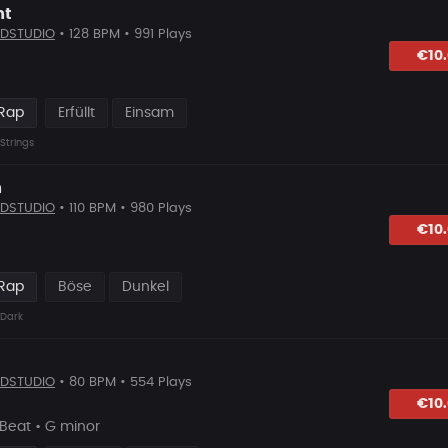
nt
DSTUDIO
• 128 BPM • 991 Plays
hlagen
€10
 Rap
Erfüllt
Einsam
Strings
n
DSTUDIO
• 110 BPM • 980 Plays
hlagen
€10
 Rap
Böse
Dunkel
Dark
DSTUDIO
• 80 BPM • 554 Plays
hlagen
€10
Beat • G minor