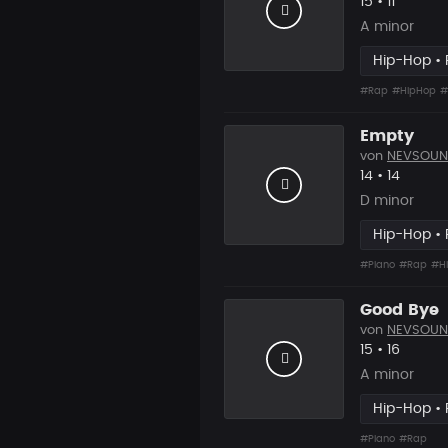
Likes
Vorgesc
15
•
11
A minor
Hip-Hop •
#Rap
#HipHop
#
Empty
von
NEVSOUN
Likes
Vorgesc
14
•
14
D minor
Hip-Hop •
#Piano
#Rap
#H
Good Bye
von
NEVSOUN
Likes
Vorgesc
15
•
16
A minor
Hip-Hop •
#Piano
#Rap