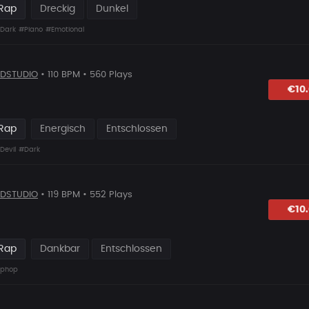
 Rap
Dreckig
Dunkel
Dark
#Piano
#Emotional
DSTUDIO
• 110 BPM • 560 Plays
hlagen
€10
 Rap
Energisch
Entschlossen
Devil
#Dark
DSTUDIO
• 119 BPM • 552 Plays
lagen
€10
 Rap
Dankbar
Entschlossen
iphop