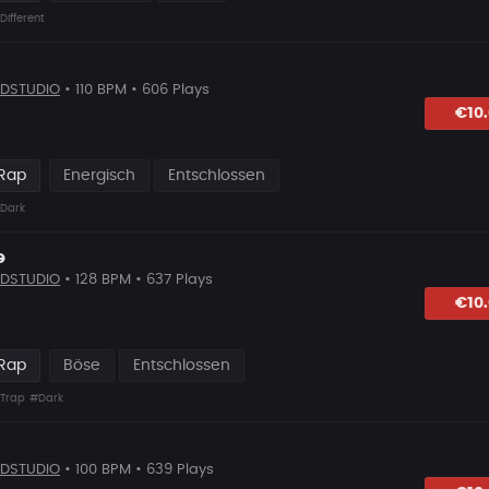
Different
DSTUDIO
• 110 BPM • 606 Plays
hlagen
€10
 Rap
Energisch
Entschlossen
Dark
e
DSTUDIO
• 128 BPM • 637 Plays
hlagen
€10
 Rap
Böse
Entschlossen
Trap
#Dark
DSTUDIO
• 100 BPM • 639 Plays