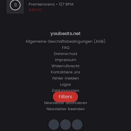
Premierarena
• 127 BPM
€60.00
youbeats.net
Allgemeine Geschäftsbedingungen (AGB)
FAQ
Datenschutz
Impressum
Widerrufsrecht
Kontaktiere uns
Fehler melden
Logos
Zahlungsarten
Filters
Verifizieren
Newsletter abonnieren
Newsletter beenden