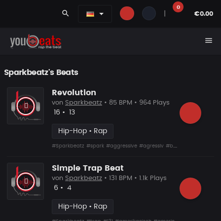
0
search
|
€0.00
menu
Sparkbeatz's
Beats
Revolution
von
Sparkbeatz
• 85 BPM • 964 Plays
Likes
Vorgeschlagen
16
•
13
Hip-Hop • Rap
#Sparkbeatz
#spark
#aggressive
#agressiv
#beatz
#beat
#beat
Simple Trap Beat
von
Sparkbeatz
• 131 BPM • 1.1k Plays
Likes
Vorgeschlagen
6
•
4
Hip-Hop • Rap