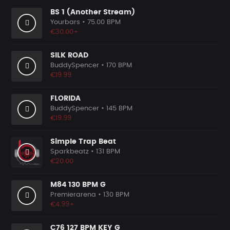
BS 1 (Another Stream)
Yourbars
• 75.00 BPM
€30.00+
SILK ROAD
BuddySpencer
• 170 BPM
€19.99
FLORIDA
BuddySpencer
• 145 BPM
€19.99
Simple Trap Beat
Sparkbeatz
• 131 BPM
€20.00
M84 130 BPM G
Premierarena
• 130 BPM
€4.99+
C76 127 BPM KEY G