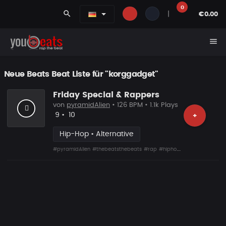
0
search
|
€0.00
menu
Neue Beats Beat Liste für "korggadget"
Friday Special & Rappers
von
pyramidAlien
• 126 BPM • 1.1k Plays
Likes
Vorgeschlagen
9
•
10
+
Hip-Hop • Alternative
#pyramidAlien
#thebeatsthebeats
#rap
#hiphop
#storytelling
#ko