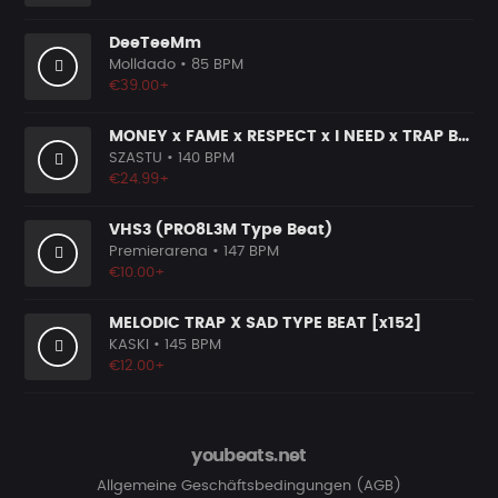
DeeTeeMm
Molldado
• 85 BPM
€39.00+
MONEY x FAME x RESPECT x I NEED x TRAP BEAT
SZASTU
• 140 BPM
€24.99+
VHS3 (PRO8L3M Type Beat)
Premierarena
• 147 BPM
€10.00+
MELODIC TRAP X SAD TYPE BEAT [x152]
KASKI
• 145 BPM
€12.00+
youbeats.net
Allgemeine Geschäftsbedingungen (AGB)