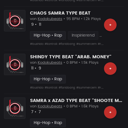
#bushido
#kontrak
#faridbang
#summercem
#rafcamora
#fler
#s
CHAOS SAMRA TYPE BEAT
von
Kodokubeats
• 95 BPM • 1.2k Plays
Likes
Vorgeschlagen
9
•
11
+
Hip-Hop • Rap
Inspirierend
#bushido
#kontrak
#faridbang
#summercem
#rafcamora
#fler
#s
SHINDY TYPE BEAT "ARAB. MONEY"
von
Kodokubeats
• 0 BPM • 1.5k Plays
Likes
Vorgeschlagen
11
•
9
+
Hip-Hop • Rap
#bushido
#kontrak
#faridbang
#summercem
#rafcamora
#fler
#s
SAMRA x AZAD TYPE BEAT "SHOOTE MA SHOOTE"
von
Kodokubeats
• 0 BPM • 1.6k Plays
Likes
Vorgeschlagen
7
•
7
+
Hip-Hop • Rap