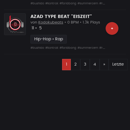
#bushido
#kontrak
#faridbang
#summercem
#rafcamora
#fler
#s
AZAD TYPE BEAT "EISZEIT"
von
Kodokubeats
• 0 BPM • 1.3k Plays
Likes
Vorgeschlagen
11
•
5
+
Hip-Hop • Rap
#bushido
#kontrak
#faridbang
#summercem
#rafcamora
#fler
#s
E
Nächste
1
2
3
4
»
Letzte