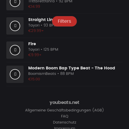
Trittbrettfahra
• 92 BPM
€14.99
Straight Line
Filters
Tayori
• 93 BPM
€29.99+
Fire
Tayori
• 125 BPM
€9.99+
Modern Boom Bap Type Beat - The Hood
BoomismBeats
• 88 BPM
€15.00
youbeats.net
Allgemeine Geschäftsbedingungen (AGB)
FAQ
Datenschutz
Impressum