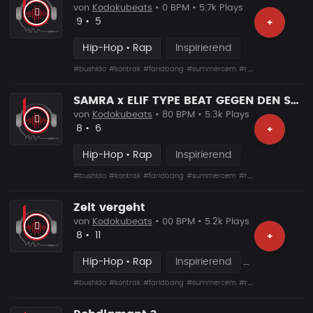
von
Kodokubeats
• 0 BPM • 5.7k Plays
Likes
Vorgeschlagen
9
•
5
+
Hip-Hop • Rap
Inspirierend
#bushido
#kontrak
#faridbang
#summercem
#rafcamora
#fler
#s
SAMRA x ELIF TYPE BEAT GEGEN DEN STROM
von
Kodokubeats
• 80 BPM • 5.3k Plays
Likes
Vorgeschlagen
8
•
6
+
Hip-Hop • Rap
Inspirierend
#bushido
#kontrak
#faridbang
#summercem
#rafcamora
#fler
#s
Zeit vergeht
von
Kodokubeats
• 00 BPM • 5.2k Plays
Likes
Vorgeschlagen
8
•
11
+
Hip-Hop • Rap
Inspirierend
#bushido
#kontrak
#faridbang
#summercem
#rafcamora
#fler
#s