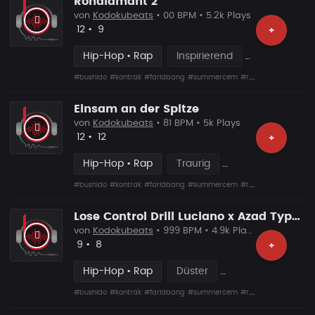
Rohdiamant 2
von
Kodokubeats
• 00 BPM • 5.2k Plays
Likes
Vorgeschlagen
12
•
9
+
Hip-Hop • Rap
Inspirierend
#bushido
#kontrak
#faridbang
#summercem
#rafcamora
#fler
#s
Einsam an der Spitze
von
Kodokubeats
• 81 BPM • 5k Plays
Likes
Vorgeschlagen
12
•
12
+
Hip-Hop • Rap
Traurig
#bushido
#kontrak
#faridbang
#summercem
#rafcamora
#fler
#s
Lose Control Drill Luciano x Azad Type Beat
von
Kodokubeats
• 999 BPM • 4.9k Plays
Likes
Vorgeschlagen
9
•
8
+
Hip-Hop • Rap
Düster
#bushido
#kontrak
#faridbang
#summercem
#rafcamora
#fler
#s