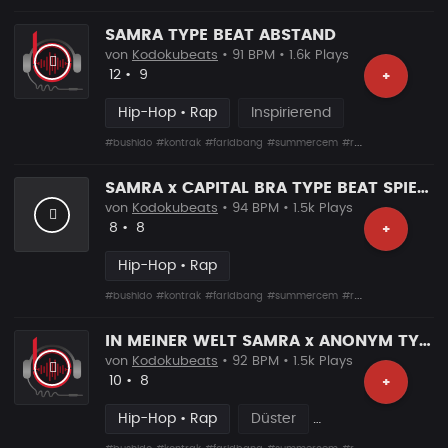
SAMRA TYPE BEAT ABSTAND
von
Kodokubeats
• 91 BPM • 1.6k Plays
Likes
Vorgeschlagen
12
•
9
+
Hip-Hop • Rap
Inspirierend
#bushido
#kontrak
#faridbang
#summercem
#rafcamora
#fler
#s
SAMRA x CAPITAL BRA TYPE BEAT SPIEGELBILD
von
Kodokubeats
• 94 BPM • 1.5k Plays
Likes
Vorgeschlagen
8
•
8
+
Hip-Hop • Rap
#bushido
#kontrak
#faridbang
#summercem
#rafcamora
#fler
#s
IN MEINER WELT SAMRA x ANONYM TYPE BEAT
von
Kodokubeats
• 92 BPM • 1.5k Plays
Likes
Vorgeschlagen
10
•
8
+
Hip-Hop • Rap
Düster