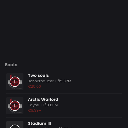
Beats
Two souls
JohnProducer
• 85 BPM
€25.00
Arctic Warlord
Tayori
• 130 BPM
€9.99+
Stadium III