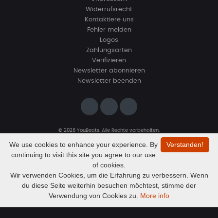
Widerrufsrecht
Kontaktiere uns
Fehler melden
Logos
Zahlungsarten
Verifizieren
Newsletter abonnieren
Newsletter beenden
© 2026 YouBeats. Alle Rechte vorbehalten.
Designed by
www.sevns-webdesign.de
We use cookies to enhance your experience. By
Verstanden!
continuing to visit this site you agree to our use
of cookies.
Wir verwenden Cookies, um die Erfahrung zu verbessern. Wenn
du diese Seite weiterhin besuchen möchtest, stimme der
Audio
Gost
Verwendung von Cookies zu.
More info
Anymel
Player