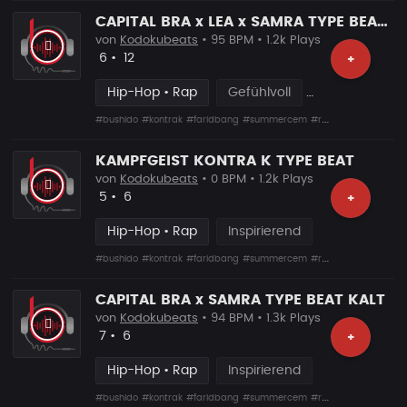
CAPITAL BRA x LEA x SAMRA TYPE BEAT LIEBEN
von
Kodokubeats
• 95 BPM • 1.2k Plays
Likes
Vorgeschlagen
6
•
12
+
Hip-Hop • Rap
Gefühlvoll
#bushido
#kontrak
#faridbang
#summercem
#rafcamora
#fler
#s
KAMPFGEIST KONTRA K TYPE BEAT
von
Kodokubeats
• 0 BPM • 1.2k Plays
Likes
Vorgeschlagen
5
•
6
+
Hip-Hop • Rap
Inspirierend
#bushido
#kontrak
#faridbang
#summercem
#rafcamora
#fler
#s
CAPITAL BRA x SAMRA TYPE BEAT KALT
von
Kodokubeats
• 94 BPM • 1.3k Plays
Likes
Vorgeschlagen
7
•
6
+
Hip-Hop • Rap
Inspirierend
#bushido
#kontrak
#faridbang
#summercem
#rafcamora
#fler
#s