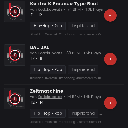
Kontra K Freunde Type Beat
von
Kodokubeats
• 174 BPM • 4.9k Plays
Likes
Vorgeschlagen
11
•
12
+
Hip-Hop • Rap
Inspirierend
#bushido
#kontrak
#faridbang
#summercem
#rafcamora
#fler
#s
BAE BAE
von
Kodokubeats
• 88 BPM • 1.5k Plays
Likes
Vorgeschlagen
17
•
6
+
Hip-Hop • Rap
Inspirierend
#bushido
#kontrak
#faridbang
#summercem
#rafcamora
#fler
#s
Zeitmaschine
von
Kodokubeats
• 94 BPM • 1.4k Plays
Likes
Vorgeschlagen
12
•
14
+
Hip-Hop • Rap
Inspirierend
#bushido
#kontrak
#faridbang
#summercem
#rafcamora
#fler
#s