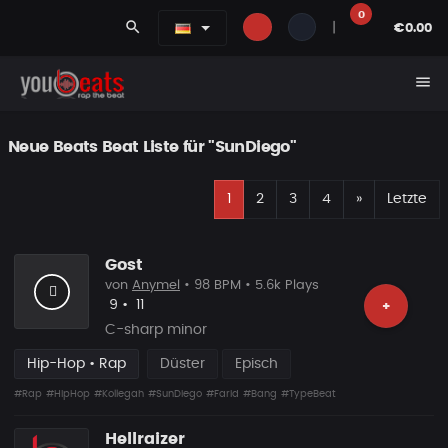
0
search
|
€0.00
menu
Neue Beats Beat Liste für "SunDiego"
E
Nächste
1
2
3
4
»
Letzte
Gost
von
Anymel
• 98 BPM • 5.6k Plays
Likes
Vorgeschlagen
9
•
11
+
C-sharp minor
Hip-Hop • Rap
Düster
Episch
#Rap
#HipHop
#Kollegah
#SunDiego
#Farid
#Bang
#TypeBeat
Hellraizer