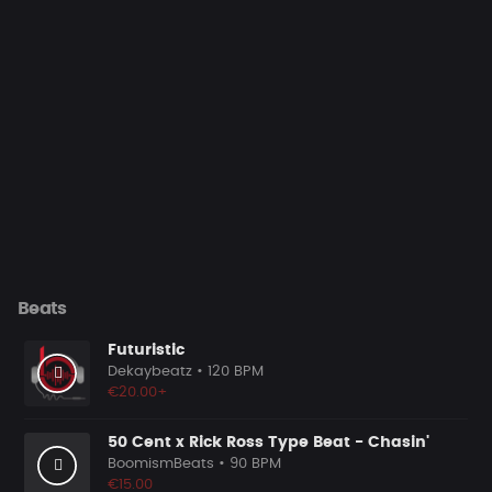
Beats
Futuristic
Dekaybeatz
• 120 BPM
€20.00+
50 Cent x Rick Ross Type Beat - Chasin'
BoomismBeats
• 90 BPM
€15.00