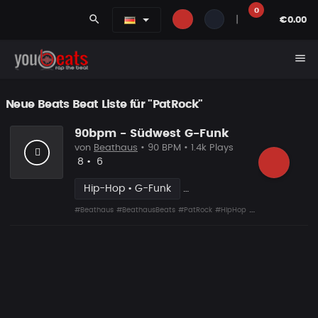
0
search
|
€0.00
menu
Neue Beats Beat Liste für "PatRock"
90bpm - Südwest G-Funk
von
Beathaus
• 90 BPM • 1.4k Plays
Likes
Vorgeschlagen
8
•
6
Hip-Hop • G-Funk
#Beathaus
#BeathausBeats
#PatRock
#HipHop
#G-Funk
#Funky
#