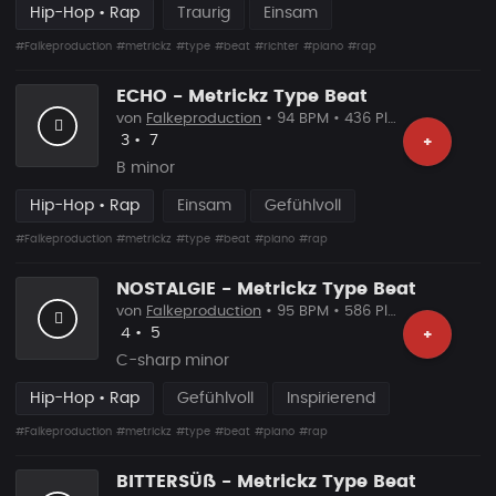
Hip-Hop • Rap
Traurig
Einsam
#Falkeproduction
#metrickz
#type
#beat
#richter
#piano
#rap
ECHO - Metrickz Type Beat
von
Falkeproduction
• 94 BPM • 436 Plays
Likes
Vorgeschlagen
3
•
7
+
B minor
Hip-Hop • Rap
Einsam
Gefühlvoll
#Falkeproduction
#metrickz
#type
#beat
#piano
#rap
NOSTALGIE - Metrickz Type Beat
von
Falkeproduction
• 95 BPM • 586 Plays
Likes
Vorgeschlagen
4
•
5
+
C-sharp minor
Hip-Hop • Rap
Gefühlvoll
Inspirierend
#Falkeproduction
#metrickz
#type
#beat
#piano
#rap
BITTERSÜß - Metrickz Type Beat