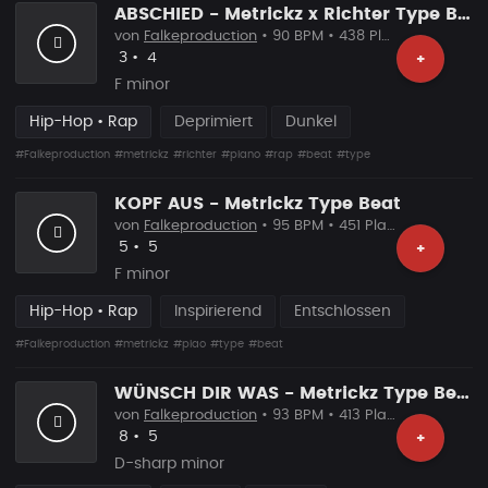
ABSCHIED - Metrickz x Richter Type Beat
von
Falkeproduction
• 90 BPM • 438 Plays
Likes
Vorgeschlagen
3
•
4
+
F minor
Hip-Hop • Rap
Deprimiert
Dunkel
#Falkeproduction
#metrickz
#richter
#piano
#rap
#beat
#type
KOPF AUS - Metrickz Type Beat
von
Falkeproduction
• 95 BPM • 451 Plays
Likes
Vorgeschlagen
5
•
5
+
F minor
Hip-Hop • Rap
Inspirierend
Entschlossen
#Falkeproduction
#metrickz
#piao
#type
#beat
WÜNSCH DIR WAS - Metrickz Type Beat
von
Falkeproduction
• 93 BPM • 413 Plays
Likes
Vorgeschlagen
8
•
5
+
D-sharp minor