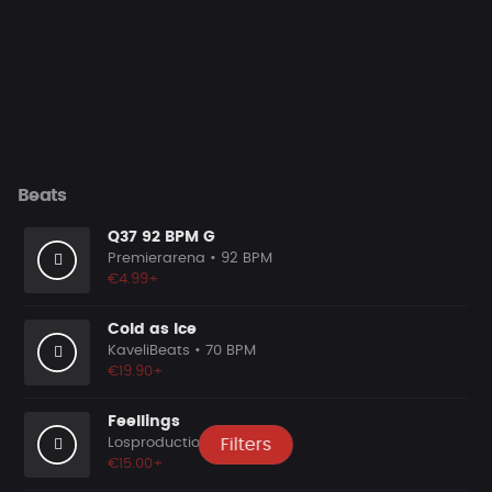
Beats
Q37 92 BPM G
Premierarena
• 92 BPM
€4.99+
Cold as Ice
KaveliBeats
• 70 BPM
€19.90+
Feellings
Losproduction
• 120 BPM
Filters
€15.00+