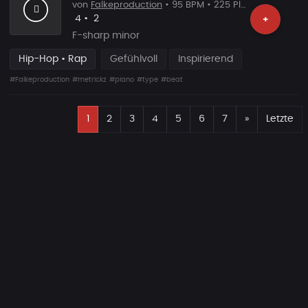
von
Falkeproduction
• 95 BPM • 225 Plays
Likes
Vorgeschlagen
4
•
2
+
F-sharp minor
Hip-Hop • Rap
Gefühlvoll
Inspirierend
#Falkeproduction
#metrickz
#piano
#type
#beat
E
Nächste
1
2
3
4
5
6
7
»
Letzte