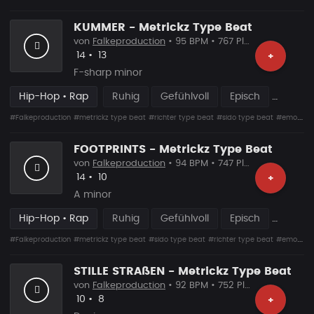
KUMMER - Metrickz Type Beat
von
Falkeproduction
• 95 BPM • 767 Plays
Likes
Vorgeschlagen
14
•
13
+
F-sharp minor
Hip-Hop • Rap
Ruhig
Gefühlvoll
Episch
#Falkeproduction
#metrickz type beat
#richter type beat
#sido type beat
#emoti ...
FOOTPRINTS - Metrickz Type Beat
von
Falkeproduction
• 94 BPM • 747 Plays
Likes
Vorgeschlagen
14
•
10
+
A minor
Hip-Hop • Rap
Ruhig
Gefühlvoll
Episch
#Falkeproduction
#metrickz type beat
#sido type beat
#richter type beat
#emoti ...
STILLE STRAßEN - Metrickz Type Beat
von
Falkeproduction
• 92 BPM • 752 Plays
Likes
Vorgeschlagen
10
•
8
+