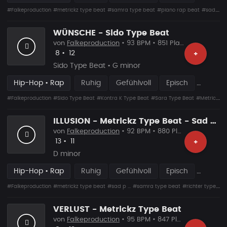
#Falkeproduction
#metrickz type beat
#samra type beat
#piano rap beat
#sad rap beat
WÜNSCHE - Sido Type Beat
von
Falkeproduction
• 93 BPM • 851 Plays
Likes
Vorgeschlagen
8
•
12
+
Sido Type Beat • G minor
Hip-Hop • Rap
Ruhig
Gefühlvoll
Episch
#Falkeproduction
#Sido Type Beat
#Kontra K Type Beat
#Sara Type Beat
#Metrickz Type Beat
ILLUSION - Metrickz Type Beat - Sad Piano Rap Beat
von
Falkeproduction
• 92 BPM • 880 Plays
Likes
Vorgeschlagen
13
•
11
+
D minor
Hip-Hop • Rap
Ruhig
Gefühlvoll
Episch
#Falkeproduction
#metrickz type beat
#sad p ...
#samra type beat
#richter type beat
VERLUST - Metrickz Type Beat
von
Falkeproduction
• 95 BPM • 847 Plays