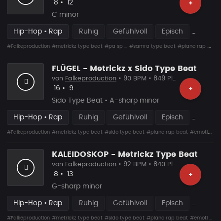
Likes
Vorgeschlagen
8
•
12
+
C minor
Hip-Hop • Rap
Ruhig
Gefühlvoll
Episch
#Falkeproduction
#metrickz type beat
#pa sp ...
#samra type beat
#piano rap beat
FLÜGEL - Metrickz x Sido Type Beat
von
Falkeproduction
• 90 BPM • 849 Plays
Likes
Vorgeschlagen
16
•
9
+
Sido Type Beat • A-sharp minor
Hip-Hop • Rap
Ruhig
Gefühlvoll
Episch
#Falkeproduction
#metrickz type beat
#sido type beat
#piano rap beat
#emotional rap beat
KALEIDOSKOP - Metrickz Type Beat
von
Falkeproduction
• 92 BPM • 840 Plays
Likes
Vorgeschlagen
8
•
13
+
G-sharp minor
Hip-Hop • Rap
Ruhig
Gefühlvoll
Episch
#Falkeproduction
#metrickz type beat
#sido type beat
#piano rap beat
#emoti ...