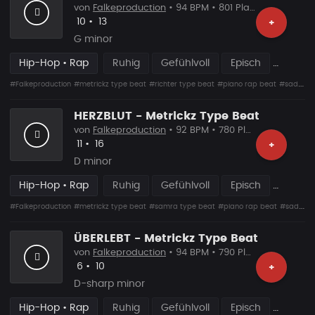
von
Falkeproduction
• 94 BPM • 801 Plays
Likes
Vorgeschlagen
10
•
13
+
G minor
Hip-Hop • Rap
Ruhig
Gefühlvoll
Episch
#Falkeproduction
#metrickz type beat
#richter type beat
#piano rap beat
#sad rap beat
HERZBLUT - Metrickz Type Beat
von
Falkeproduction
• 92 BPM • 780 Plays
Likes
Vorgeschlagen
11
•
16
+
D minor
Hip-Hop • Rap
Ruhig
Gefühlvoll
Episch
#Falkeproduction
#metrickz type beat
#samra type beat
#piano rap beat
#sad rap beat
ÜBERLEBT - Metrickz Type Beat
von
Falkeproduction
• 94 BPM • 790 Plays
Likes
Vorgeschlagen
6
•
10
+
D-sharp minor
Hip-Hop • Rap
Ruhig
Gefühlvoll
Episch