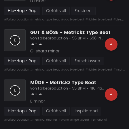
D minor
Hip-Hop • Rap
Gefühlvoll
Frustriert
#Falkeproduction
#metrickz type beat
#sido type beat
#richter type beat
#deep piano beat
GUT & BÖSE - Metrickz Type Beat
von
Falkeproduction
• 96 BPM • 598 Plays
Likes
Vorgeschlagen
4
•
4
+
G-sharp minor
Hip-Hop • Rap
Gefühlvoll
Entschlossen
#Falkeproduction
#metrickz type beat
#sido type beat
#richter type beat
#inspi ...
MÜDE - Metrickz Type Beat
von
Falkeproduction
• 95 BPM • 416 Plays
Likes
Vorgeschlagen
4
•
4
+
E minor
Hip-Hop • Rap
Gefühlvoll
Inspirierend
#Falkeproduction
#metrickz
#richter
#piano
#type
#beat
#emotional