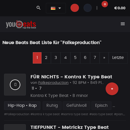
0
search
|
€0.00
menu
Neue Beats Beat Liste für "Falkeproduction"
E
Nächste
1
2
3
4
5
6
7
»
Letzte
FÜR NICHTS - Kontra K Type Beat
von
Falkeproduction
• 92 BPM • 849 Plays
Likes
Vorgeschlagen
11
•
7
+
Kontra K Type Beat • B minor
Hip-Hop • Rap
Ruhig
Gefühlvoll
Episch
#Falkeproduction
#kontra k type beat
#samra type beat
#sido type beat
#piano rap beat
TIEFPUNKT - Metrickz Type Beat