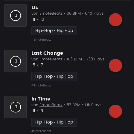
LIE
von
EmoteBeatz
• 90 BPM • 840 Plays
Likes
Vorgeschlagen
11
•
10
Hip-Hop • Hip Hop
#EmoteBeatz
Last Change
von
EmoteBeatz
• 103 BPM • 739 Plays
Likes
Vorgeschlagen
5
•
7
Hip-Hop • Hip Hop
#EmoteBeatz
In Time
von
EmoteBeatz
• 97 BPM • 1.1k Plays
Likes
Vorgeschlagen
11
•
6
Hip-Hop • Hip Hop
#EmoteBeatz