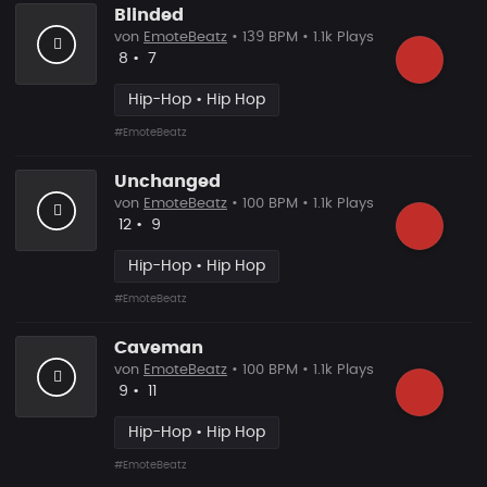
Blinded
von
EmoteBeatz
• 139 BPM • 1.1k Plays
Likes
Vorgeschlagen
8
•
7
Hip-Hop • Hip Hop
#EmoteBeatz
Unchanged
von
EmoteBeatz
• 100 BPM • 1.1k Plays
Likes
Vorgeschlagen
12
•
9
Hip-Hop • Hip Hop
#EmoteBeatz
Caveman
von
EmoteBeatz
• 100 BPM • 1.1k Plays
Likes
Vorgeschlagen
9
•
11
Hip-Hop • Hip Hop
#EmoteBeatz