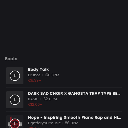
Beats
Body Talk
Brunos
• 160 BPM
€5.99+
DARK SAD CHOIR X GANGSTA TRAP TYPE BEAT [x117]
KASKI
• 162 BPM
€12.00+
Hope - Inspiring Smooth Piano Rap and Hip Hop Instrumental
Fightforyourmusic
• 86 BPM