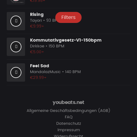
€19.95+
Rising
Filters
Tayori
• 93 BPM
€9.99+
Kommutativgesetz-V1-150bpm
Dirkkoe
• 150 BPM
€5.00+
Feel Sad
MandalazMusic
• 140 BPM
€29.99+
youbeats.net
Allgemeine Geschäftsbedingungen (AGB)
FAQ
Datenschutz
Impressum
Widerrufsrecht