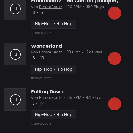
Emotebeatz - No Control (100bpm)
von
EmoteBeatz
• 100 BPM • 960 Plays
Likes
Vorgeschlagen
8
•
5
Hip-Hop • Hip Hop
#EmoteBeatz
Wonderland
von
EmoteBeatz
• 98 BPM • 1.2k Plays
Likes
Vorgeschlagen
6
•
10
Hip-Hop • Hip Hop
#EmoteBeatz
Falling Down
von
EmoteBeatz
• 108 BPM • 971 Plays
Likes
Vorgeschlagen
7
•
12
Hip-Hop • Hip Hop
#EmoteBeatz