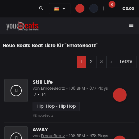
0
search
|
€0.00
menu
Neue Beats Beat Liste für "EmoteBeatz"
E
Nächste
1
2
3
»
Letzte
Still Life
von
EmoteBeatz
• 108 BPM • 877 Plays
Likes
Vorgeschlagen
7
•
14
Hip-Hop • Hip Hop
#EmoteBeatz
AWAY
von
EmoteBeatz
• 108 BPM • 978 Plays