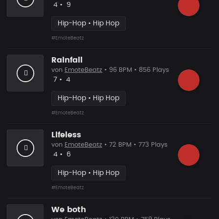
Likes
Vorgeschlagen
4
•
9
Hip-Hop • Hip Hop
#EmoteBeatz
Rainfall
von
EmoteBeatz
• 96 BPM • 856 Plays
Likes
Vorgeschlagen
7
•
4
Hip-Hop • Hip Hop
#EmoteBeatz
Lifeless
von
EmoteBeatz
• 72 BPM • 773 Plays
Likes
Vorgeschlagen
4
•
6
Hip-Hop • Hip Hop
#EmoteBeatz
We both