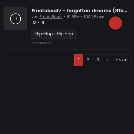
Emotebeatz - forgotten dreams (81bpm)
von
EmoteBeatz
• 81 BPM • 1,000 Plays
Likes
Vorgeschlagen
12
•
11
Hip-Hop • Hip Hop
#EmoteBeatz
E
Nächste
1
2
3
»
Letzte