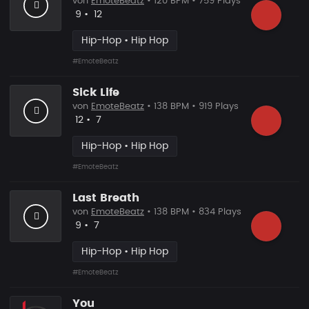
von
EmoteBeatz
• 120 BPM • 759 Plays
Likes
Vorgeschlagen
9
•
12
Hip-Hop • Hip Hop
#EmoteBeatz
Sick Life
von
EmoteBeatz
• 138 BPM • 919 Plays
Likes
Vorgeschlagen
12
•
7
Hip-Hop • Hip Hop
#EmoteBeatz
Last Breath
von
EmoteBeatz
• 138 BPM • 834 Plays
Likes
Vorgeschlagen
9
•
7
Hip-Hop • Hip Hop
#EmoteBeatz
You