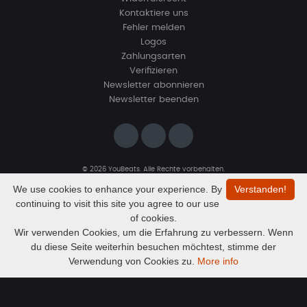
Kontaktiere uns
Fehler melden
Logos
Zahlungsarten
Verifizieren
Newsletter abonnieren
Newsletter beenden
© 2026 YouBeats. Alle Rechte vorbehalten.
Designed by
www.sevns-webdesign.de
We use cookies to enhance your experience. By
Verstanden!
continuing to visit this site you agree to our use
of cookies.
Wir verwenden Cookies, um die Erfahrung zu verbessern. Wenn
du diese Seite weiterhin besuchen möchtest, stimme der
Audio
Still Life
Verwendung von Cookies zu.
More info
EmoteBeatz
Player