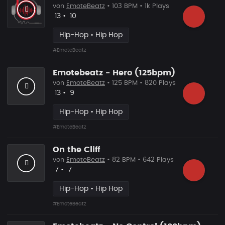
von
EmoteBeatz
• 103 BPM • 1k Plays
Likes
Vorgeschlagen
13
•
10
Hip-Hop • Hip Hop
#EmoteBeatz
Emotebeatz - Hero (125bpm)
von
EmoteBeatz
• 125 BPM • 820 Plays
Likes
Vorgeschlagen
13
•
9
Hip-Hop • Hip Hop
#EmoteBeatz
On the Cliff
von
EmoteBeatz
• 82 BPM • 642 Plays
Likes
Vorgeschlagen
7
•
7
Hip-Hop • Hip Hop
#EmoteBeatz