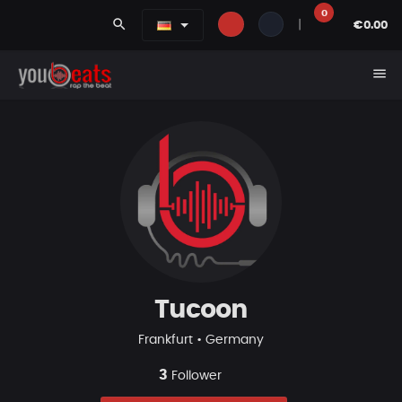
0
search
|
€0.00
menu
Tucoon
Frankfurt • Germany
3
Follower