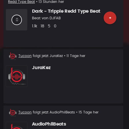
Redd Type Beat
• 13 Stunden her
Dark - Trippie Redd Type Beat
+
Beat von
DJFAB
Plays
Likes
Vorgeschlagen
Kommentare
1.1k
18
5
0
Neuer
Tucoon
folgt jetzt
JuraKez
• 11 Tage her
Follower
JuraKez
Neuer
Tucoon
folgt jetzt
AudioPhilBeats
• 15 Tage her
Follower
AudioPhilBeats