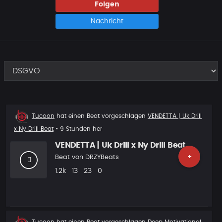
Folgen
Nachricht
Beat
Tucoon
hat einen Beat vorgeschlagen
VENDETTA | Uk Drill
Vorschlag
x Ny Drill Beat
• 9 Stunden her
VENDETTA | Uk Drill x Ny Drill Beat
+
Beat von
DRZYBeats
Plays
Likes
Vorgeschlagen
Kommentare
1.2k
13
23
0
Beat