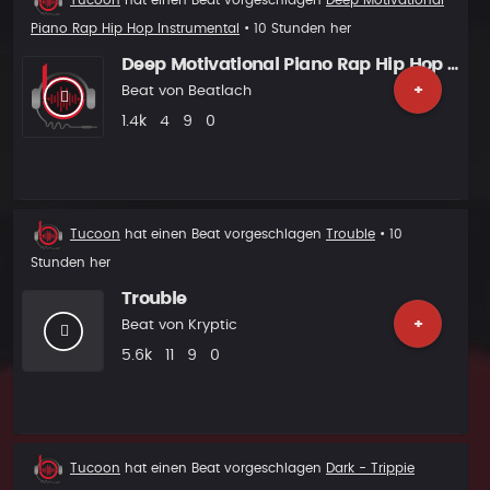
Tucoon
hat einen Beat vorgeschlagen
Deep Motivational
Vorschlag
Piano Rap Hip Hop Instrumental
• 10 Stunden her
Deep Motivational Piano Rap Hip Hop Instrumental
+
Beat von
Beatlach
Plays
Likes
Vorgeschlagen
Kommentare
1.4k
4
9
0
Beat
Tucoon
hat einen Beat vorgeschlagen
Trouble
• 10
Vorschlag
Stunden her
Trouble
+
Beat von
Kryptic
Plays
Likes
Vorgeschlagen
Kommentare
5.6k
11
9
0
Beat
Tucoon
hat einen Beat vorgeschlagen
Dark - Trippie
Vorschlag