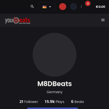
0
search
|
€0.00
menu
M8DBeats
Germany
21
15.9k
6
Follower
Plays
Beats