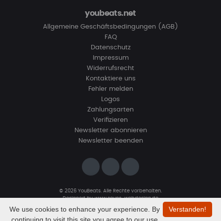
youbeats.net
Allgemeine Geschäftsbedingungen (AGB)
FAQ
Datenschutz
Impressum
Widerrufsrecht
Kontaktiere uns
Fehler melden
Logos
Zahlungsarten
Verifizieren
Newsletter abonnieren
Newsletter beenden
© 2026 YouBeats. Alle Rechte vorbehalten.
Designed by
www.sevns-webdesign.de
We use cookies to enhance your experience. By
Verstanden!
continuing to visit this site you agree to our use