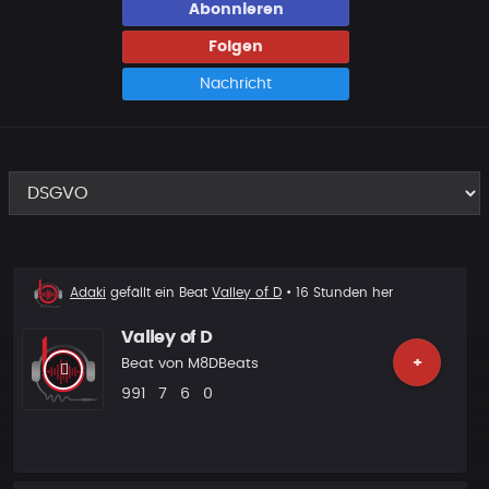
Abonnieren
Folgen
Nachricht
Beat
Adaki
gefällt ein Beat
Valley of D
• 16 Stunden her
liked
Valley of D
+
Beat von
M8DBeats
Plays
Likes
Vorgeschlagen
Kommentare
991
7
6
0