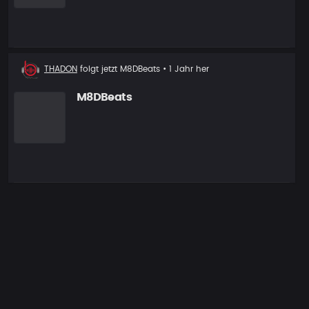
Neuer
THADON
folgt jetzt
M8DBeats
• 1 Jahr her
Follower
M8DBeats