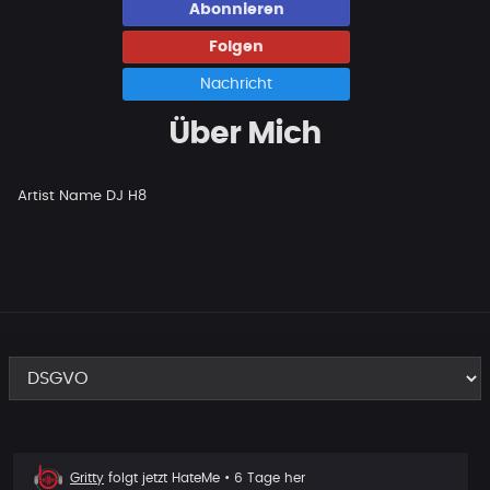
Abonnieren
Folgen
Nachricht
Über Mich
Artist Name DJ H8
Neuer
Gritty
folgt jetzt
HateMe
• 6 Tage her