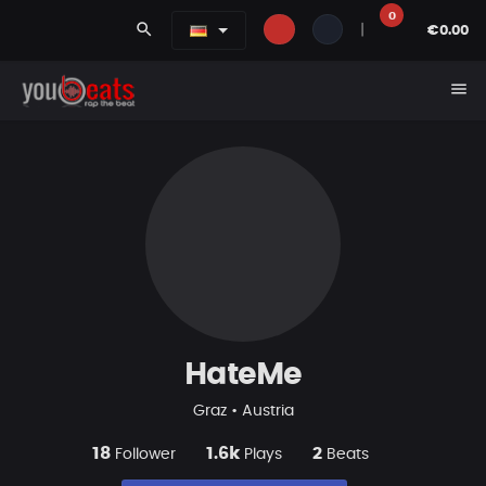
0
search
|
€0.00
menu
HateMe
Graz • Austria
18
1.6k
2
Follower
Plays
Beats