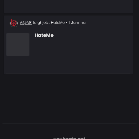
Neuer
A@MF
folgt jetzt
HateMe
• 1 Jahr her
Follower
HateMe