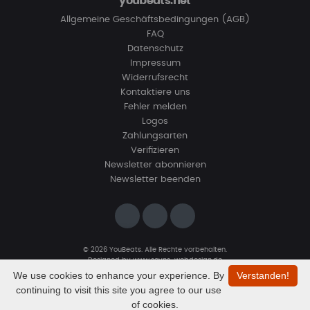
youbeats.net
Allgemeine Geschäftsbedingungen (AGB)
FAQ
Datenschutz
Impressum
Widerrufsrecht
Kontaktiere uns
Fehler melden
Logos
Zahlungsarten
Verifizieren
Newsletter abonnieren
Newsletter beenden
© 2026 YouBeats. Alle Rechte vorbehalten.
Designed by
www.sevns-webdesign.de
We use cookies to enhance your experience. By
Verstanden!
continuing to visit this site you agree to our use
of cookies.