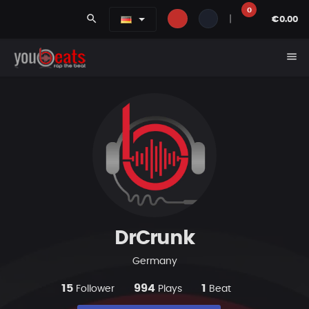
0
search
|
€0.00
menu
DrCrunk
Germany
15
994
1
Follower
Plays
Beat