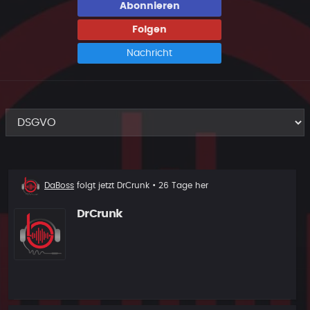
Abonnieren
Folgen
Nachricht
Neuer
DaBoss
folgt jetzt
DrCrunk
• 26 Tage her
Follower
DrCrunk