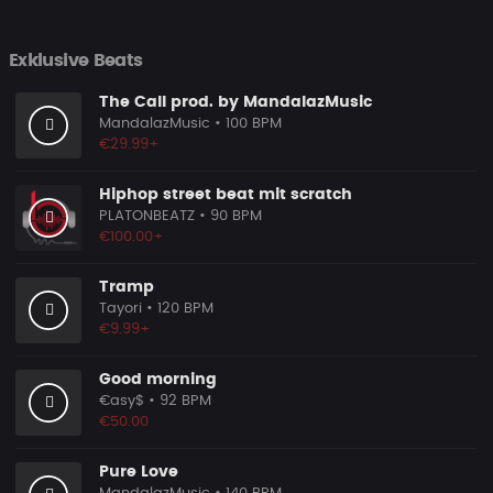
Exklusive Beats
The Call prod. by MandalazMusic
MandalazMusic
• 100 BPM
€29.99+
Hiphop street beat mit scratch
PLATONBEATZ
• 90 BPM
€100.00+
Tramp
Tayori
• 120 BPM
€9.99+
Good morning
€asy$
• 92 BPM
€50.00
Pure Love