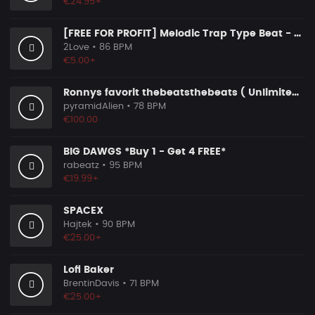
€24.95+
[FREE FOR PROFIT] Melodic Trap Type Beat - ＂GHOST NOTES＂ - ｜ Dark Luxury Trap Instrumental 2026
2Love
• 86 BPM
€5.00+
Ronnys favorit thebeatsthebeats ( Unlimited Use Lizenzen! )
pyramidAlien
• 78 BPM
€100.00
BIG DAWGS *Buy 1 - Get 4 FREE*
rabeatz
• 95 BPM
€19.99+
SPACEX
Hajtek
• 90 BPM
€25.00+
Lofi Baker
BrentinDavis
• 71 BPM
€25.00+