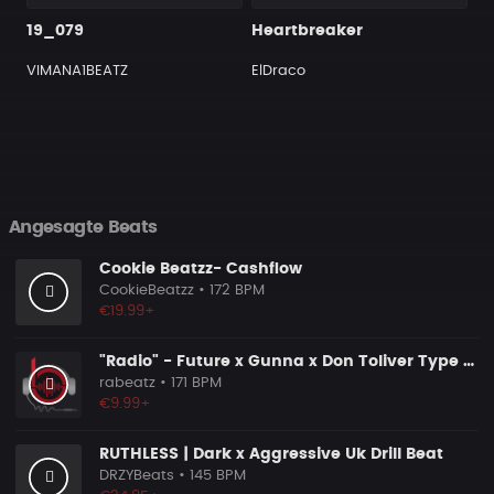
19_079
Heartbreaker
VIMANA1BEATZ
ElDraco
Angesagte Beats
Cookie Beatzz- Cashflow
CookieBeatzz
• 172 BPM
€19.99+
"Radio" - Future x Gunna x Don Toliver Type Beat 2026 | Melodic Trap | 171 bpm
rabeatz
• 171 BPM
€9.99+
RUTHLESS | Dark x Aggressive Uk Drill Beat
DRZYBeats
• 145 BPM