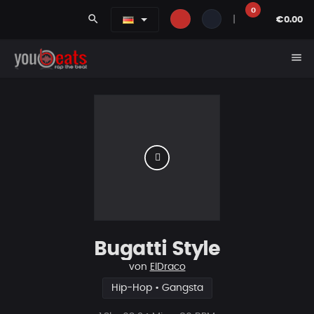
0
search
|
€0.00
menu
Bugatti Style
von
ElDraco
Hip-Hop • Gangsta