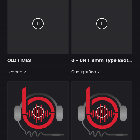
OLD TIMES
G - UNIT 9mm Type Beat Prod GUNFIGHT BEATZ
Lcobeatz
GunfightBeatz