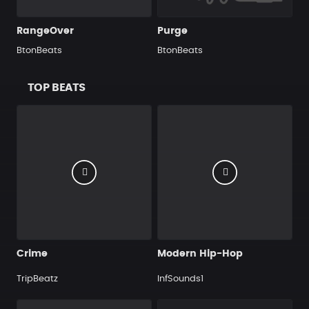
RangeOver
Purge
BtonBeats
BtonBeats
TOP BEATS
Crime
Modern Hip-Hop
TripBeatz
InfSounds1