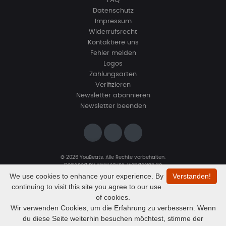
FAQ
Datenschutz
Impressum
Widerrufsrecht
Kontaktiere uns
Fehler melden
Logos
Zahlungsarten
Verifizieren
Newsletter abonnieren
Newsletter beenden
© 2026 YouBeats. Alle Rechte vorbehalten.
Designed by
www.sevns-webdesign.de
We use cookies to enhance your experience. By
Verstanden!
continuing to visit this site you agree to our use
of cookies.
Wir verwenden Cookies, um die Erfahrung zu verbessern. Wenn
du diese Seite weiterhin besuchen möchtest, stimme der
Audio
Massaca RELEASE DEAL