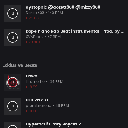
dystophic @dozett808 @mizzy808
Dozett808
• 140 BPM
€25.00+
Dope Piano Rap Beat instrumental [Prod. by XVN]
XVNBeatz
• 87 BPM
€70.00+
Exklusive Beats
Down
IllLamothe
• 134 BPM
€19.99+
ULICZNY 71
premierarena
• 88 BPM
€10.00+
Hyperactif Crazy voyces 2