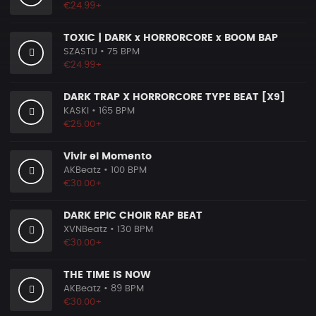
€24.99+
TOXIC | DARK x HORRORCORE x BOOM BAP
SZASTU
• 75 BPM
€24.99+
DARK TRAP X HORRORCORE TYPE BEAT [X9]
KASKI
• 165 BPM
€25.00+
Vivir el Momento
AKBeatz
• 100 BPM
€30.00+
DARK EPIC CHOIR RAP BEAT
XVNBeatz
• 130 BPM
€30.00+
THE TIME IS NOW
AKBeatz
• 89 BPM
€30.00+