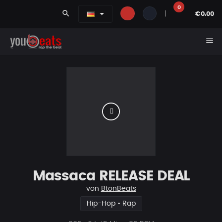
0
search
|
€0.00
menu
Massaca RELEASE DEAL
von
BtonBeats
Hip-Hop • Rap