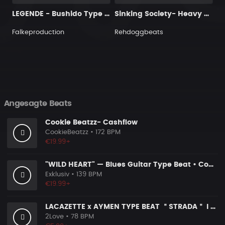
LEGENDE - Bushido Type Beat
Sinking Society- Heavy Metal
Falkeproduction
Rehdoggbeats
Angesagte Beats
Cookie Beatzz- Cashflow
CookieBeatzz
• 172 BPM
€19.99+
"WILD HEART" — Blues Guitar Type Beat • Country Hip Hop Instrumental 2026
Exklusiv
• 139 BPM
€19.99+
LACAZETTE x AYMEN TYPE BEAT ＂STRADA＂ I Hard Street Rap Beat (prod. Carizma)
2Love
• 78 BPM