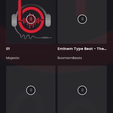
01
Eminem Type Beat - The Pain I Feel
Majestic
BoomismBeats