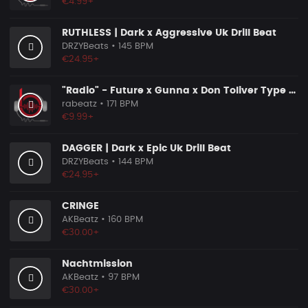
€4.99+
RUTHLESS | Dark x Aggressive Uk Drill Beat
DRZYBeats
• 145 BPM
€24.95+
"Radio" - Future x Gunna x Don Toliver Type Beat 2026 | Melodic Trap | 171 bpm
rabeatz
• 171 BPM
€9.99+
DAGGER | Dark x Epic Uk Drill Beat
DRZYBeats
• 144 BPM
€24.95+
CRINGE
AKBeatz
• 160 BPM
€30.00+
Nachtmission
AKBeatz
• 97 BPM
€30.00+