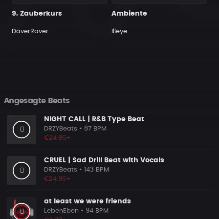
9. Zauberkurs
Ambiente
DaverRaver
Illeye
Angesagte Beats
NIGHT CALL | R&B Type Beat
DRZYBeats
• 87 BPM
€24.95+
CRUEL | Sad Drill Beat with Vocals
DRZYBeats
• 143 BPM
€24.95+
at least we were friends
LebenEben
• 94 BPM