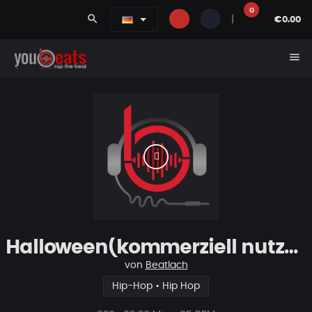
0
search
|
€0.00
menu
Halloween(kommerziell nutzbar)
von
Beatlach
Hip-Hop • Hip Hop