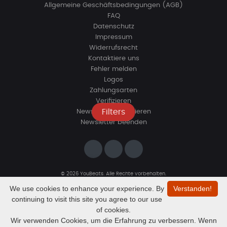
Allgemeine Geschäftsbedingungen (AGB)
FAQ
Datenschutz
Impressum
Widerrufsrecht
Kontaktiere uns
Fehler melden
Logos
Zahlungsarten
Verifizieren
Filters
Newsletter abonnieren
Newsletter beenden
© 2026 YouBeats. Alle Rechte vorbehalten.
Designed by
www.sevns-webdesign.de
We use cookies to enhance your experience. By
Verstanden!
continuing to visit this site you agree to our use
of cookies.
Wir verwenden Cookies, um die Erfahrung zu verbessern. Wenn