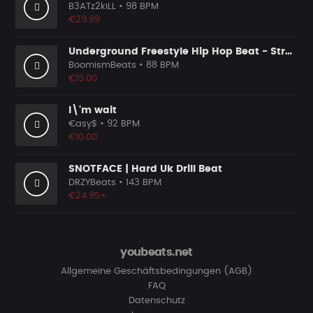
B3ATz2kiLL
• 98 BPM
€29.99
Underground Freestyle Hip Hop Beat - Street Hustlers
BoomismBeats
• 88 BPM
€15.00
I\'m wait
€asy$
• 92 BPM
€10.00
SNOTFACE | Hard Uk Drill Beat
DRZYBeats
• 143 BPM
€24.95+
youbeats.net
Allgemeine Geschäftsbedingungen (AGB)
FAQ
Datenschutz