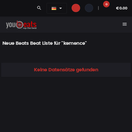
0
search
|
€0.00
menu
Neue Beats Beat Liste für "kemence"
Keine Datensätze gefunden