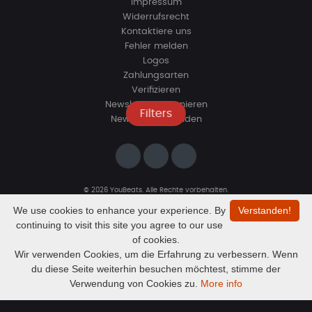
Impressum
Widerrufsrecht
Kontaktiere uns
Fehler melden
Logos
Zahlungsarten
Verifizieren
Newsletter abonnieren
Filters
Newsletter beenden
© 2026 YouBeats. Alle Rechte vorbehalten.
Designed by
www.sevns-webdesign.de
We use cookies to enhance your experience. By
Verstanden!
continuing to visit this site you agree to our use
of cookies.
Wir verwenden Cookies, um die Erfahrung zu verbessern. Wenn
du diese Seite weiterhin besuchen möchtest, stimme der
Audio
Kein Beat ausgewählt
Verwendung von Cookies zu.
More info
Player