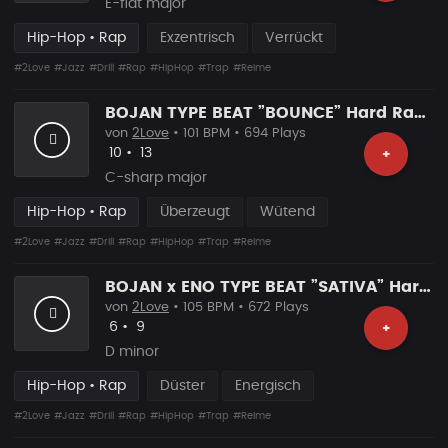
E-flat major
Hip-Hop • Rap
Exzentrisch
Verrückt
#2Love
#Jazz
#Drill
#Rap
#HipHop
#Trap
#Reime
BOJAN TYPE BEAT ”BOUNCE” Hard Rap Beat
von
2Love
• 101 BPM • 694 Plays
Likes
Vorgeschlagen
10
•
13
+
C-sharp major
Hip-Hop • Rap
Überzeugt
Wütend
#2Love
#Jazz
#Drill
#Rap
#HipHop
#Trap
#Reime
BOJAN x ENO TYPE BEAT ”SATIVA” Hard Rap Beat
von
2Love
• 105 BPM • 672 Plays
Likes
Vorgeschlagen
6
•
9
+
D minor
Hip-Hop • Rap
Düster
Energisch
#2Love
#Jazz
#Drill
#Rap
#HipHop
#Trap
#Reime