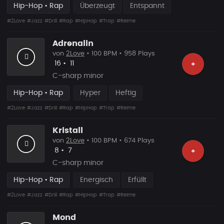
Hip-Hop • Rap
Überzeugt
Entspannt
#2Love
#Jazz
#Drill
#Rap
#HipHop
#Trap
#Reime
Adrenalin
von
2Love
• 100 BPM • 958 Plays
Likes
Vorgeschlagen
16
•
11
+
C-sharp minor
Hip-Hop • Rap
Hyper
Heftig
#2Love
#Jazz
#Drill
#Rap
#HipHop
#Trap
#Reime
Kristall
von
2Love
• 100 BPM • 674 Plays
Likes
Vorgeschlagen
8
•
7
+
C-sharp minor
Hip-Hop • Rap
Energisch
Erfüllt
#2Love
#Jazz
#Drill
#Rap
#HipHop
#Trap
#Reime
Mond