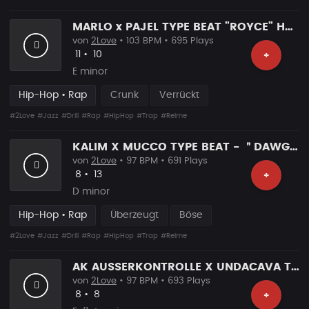
MARLO x PAJEL TYPE BEAT ”ROYCE” Hard Rap Beat
von
2Love
• 103 BPM • 695 Plays
Likes
Vorgeschlagen
11
•
10
+
E minor
Hip-Hop • Rap
Crunk
Verrückt
#2Love
#Jazz
#Drill
#Rap
#HipHop
#Trap
#Reime
KALIM X MUCCO TYPE BEAT - ＂DAWGS＂ ｜ AGGRESSIVE RAP BEAT
von
2Love
• 97 BPM • 691 Plays
Likes
Vorgeschlagen
8
•
13
+
D minor
Hip-Hop • Rap
Überzeugt
Böse
#2Love
#Jazz
#Drill
#Rap
#HipHop
#Trap
#Reime
AK AUSSERKONTROLLE X UNDACAVA TYPE BEAT - ＂SOLDAT＂ ｜ HARD RAP BEAT
von
2Love
• 97 BPM • 693 Plays
Likes
Vorgeschlagen
8
•
8
+