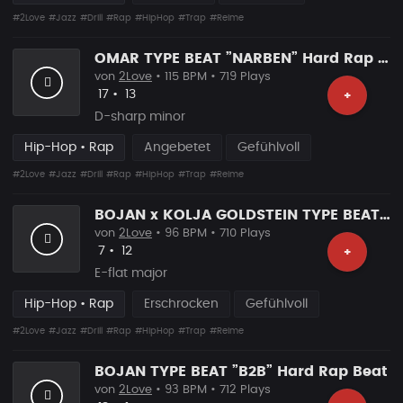
#2Love
#Jazz
#Drill
#Rap
#HipHop
#Trap
#Reime
OMAR TYPE BEAT ”NARBEN” Hard Rap Beat
von
2Love
• 115 BPM • 719 Plays
Likes
Vorgeschlagen
17
•
13
+
D-sharp minor
Hip-Hop • Rap
Angebetet
Gefühlvoll
#2Love
#Jazz
#Drill
#Rap
#HipHop
#Trap
#Reime
BOJAN x KOLJA GOLDSTEIN TYPE BEAT ”GESCHÄFTE” Hard Rap Beat
von
2Love
• 96 BPM • 710 Plays
Likes
Vorgeschlagen
7
•
12
+
E-flat major
Hip-Hop • Rap
Erschrocken
Gefühlvoll
#2Love
#Jazz
#Drill
#Rap
#HipHop
#Trap
#Reime
BOJAN TYPE BEAT ”B2B” Hard Rap Beat
von
2Love
• 93 BPM • 712 Plays