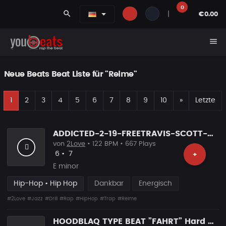
0
search
|
€0.00
menu
Neue Beats Beat Liste für "Reime"
E
Nächste
1
2
3
4
5
6
7
8
9
10
»
Letzte
ADDICTED-2-19-FREETRAVIS-SCOTT-X-DON-TOLIVER-TYPE-BEAT
von
2Love
• 122 BPM • 667 Plays
Likes
Vorgeschlagen
6
•
7
+
E minor
Hip-Hop • Hip Hop
Dankbar
Energisch
#2Love
#Jazz
#Drill
#Rap
#HipHop
#Trap
#Reime
HOODBLAQ TYPE BEAT ”FAHRT” Hard Rap Beat