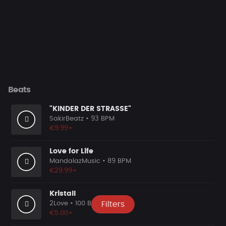
Beats
"KINDER DER STRASSE"
SakirBeatz
• 93 BPM
€9.99+
Love for Life
MandalazMusic
• 89 BPM
€29.99+
Kristall
2Love
• 100 BPM
Filters
€5.00+