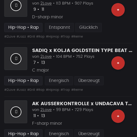
von
2Love
• 113 BPM • 907 Plays
Likes
Vorgeschlagen
9
•
11
+
D-sharp minor
Hip-Hop • Rap
Entspannt
Glücklich
#2Love
#Jazz
#Drill
#Rap
#HipHop
#Trap
#Reime
SADIQ x KOLJA GOLDSTEIN TYPE BEAT ”GLOBAL” Hard Rap Beat
von
2Love
• 104 BPM • 752 Plays
Likes
Vorgeschlagen
7
•
13
+
C major
Hip-Hop • Rap
Energisch
Überzeugt
#2Love
#Jazz
#Drill
#Rap
#HipHop
#Trap
#Reime
AK AUSSERKONTROLLE x UNDACAVA TYPE BEAT ”MAGAZIN” Hard Rap Beat
von
2Love
• 99 BPM • 729 Plays
Likes
Vorgeschlagen
11
•
13
+
F-sharp minor
Hip-Hop • Rap
Energisch
Überzeugt