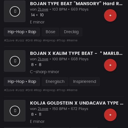
BOJAN TYPE BEAT ”MANSORY” Hard Rap Beat
von
2Love
• 103 BPM • 669 Plays
Likes
Vorgeschlagen
14
•
10
+
E minor
Hip-Hop • Rap
Böse
Dreckig
#2Love
#Jazz
#Drill
#Rap
#HipHop
#Trap
#Reime
BOJAN X KALIM TYPE BEAT - ＂MARLBORO＂ ｜ HARD RAP BEAT
von
2Love
• 100 BPM • 668 Plays
Likes
Vorgeschlagen
8
•
8
+
C-sharp minor
Hip-Hop • Rap
Energisch
Inspirierend
#2Love
#Jazz
#Drill
#Rap
#HipHop
#Trap
#Reime
KOLJA GOLDSTEIN X UNDACAVA TYPE BEAT - ＂JAMMER＂ ｜ HARD RAP BEAT
von
2Love
• 150 BPM • 672 Plays
Likes
Vorgeschlagen
8
•
11
+
E minor