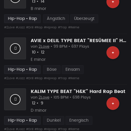
Likes
Vorgeschlagen
13
•
14
+
B minor
Hip-Hop • Rap
Ängstlich
Überzeugt
#2Love
#Jazz
#Drill
#Rap
#HipHop
#Trap
#Reime
AVIE x DELIL TYPE BEAT ”RESÜMEE II” Hard Rap Beat
von
2Love
• 99 BPM • 697 Plays
Likes
Vorgeschlagen
10
•
12
+
E minor
Hip-Hop • Rap
Böse
Einsam
#2Love
#Jazz
#Drill
#Rap
#HipHop
#Trap
#Reime
KALIM TYPE BEAT ”H&K” Hard Rap Beat
von
2Love
• 105 BPM • 698 Plays
Likes
Vorgeschlagen
12
•
9
+
D minor
Hip-Hop • Rap
Dunkel
Energisch
#2Love
#Jazz
#Drill
#Rap
#HipHop
#Trap
#Reime