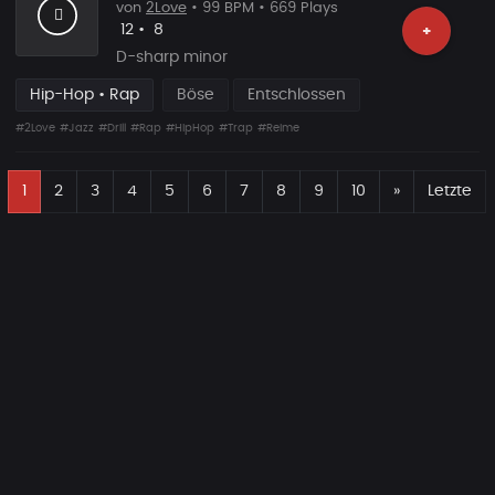
von
2Love
• 99 BPM • 669 Plays
Likes
Vorgeschlagen
12
•
8
+
D-sharp minor
Hip-Hop • Rap
Böse
Entschlossen
#2Love
#Jazz
#Drill
#Rap
#HipHop
#Trap
#Reime
E
Nächste
1
2
3
4
5
6
7
8
9
10
»
Letzte