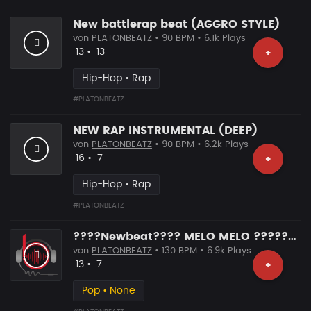
New battlerap beat (AGGRO STYLE)
von
PLATONBEATZ
• 90 BPM • 6.1k Plays
Likes
Vorgeschlagen
13
•
13
+
Hip-Hop • Rap
#PLATONBEATZ
NEW RAP INSTRUMENTAL (DEEP)
von
PLATONBEATZ
• 90 BPM • 6.2k Plays
Likes
Vorgeschlagen
16
•
7
+
Hip-Hop • Rap
#PLATONBEATZ
????Newbeat???? MELO MELO ????????
von
PLATONBEATZ
• 130 BPM • 6.9k Plays
Likes
Vorgeschlagen
13
•
7
+
Pop • None