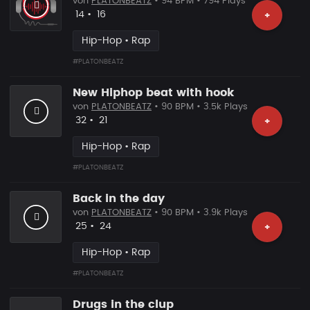
von
PLATONBEATZ
• 94 BPM • 794 Plays
Likes
Vorgeschlagen
14
•
16
+
Hip-Hop • Rap
#PLATONBEATZ
New Hiphop beat with hook
von
PLATONBEATZ
• 90 BPM • 3.5k Plays
Likes
Vorgeschlagen
32
•
21
+
Hip-Hop • Rap
#PLATONBEATZ
Back in the day
von
PLATONBEATZ
• 90 BPM • 3.9k Plays
Likes
Vorgeschlagen
25
•
24
+
Hip-Hop • Rap
#PLATONBEATZ
Drugs in the clup