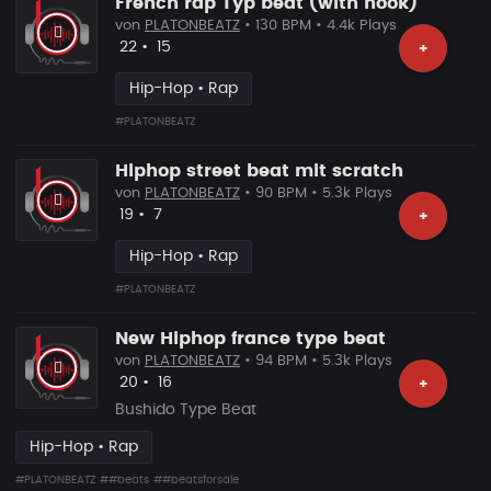
French rap Typ beat (with hook)
von
PLATONBEATZ
• 130 BPM • 4.4k Plays
Likes
Vorgeschlagen
22
•
15
+
Hip-Hop • Rap
#PLATONBEATZ
Hiphop street beat mit scratch
von
PLATONBEATZ
• 90 BPM • 5.3k Plays
Likes
Vorgeschlagen
19
•
7
+
Hip-Hop • Rap
#PLATONBEATZ
New Hiphop france type beat
von
PLATONBEATZ
• 94 BPM • 5.3k Plays
Likes
Vorgeschlagen
20
•
16
+
Bushido Type Beat
Hip-Hop • Rap
#PLATONBEATZ
##beats
##beatsforsale