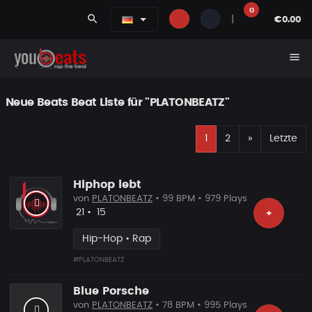
0
search
|
€0.00
menu
Neue Beats Beat Liste für "PLATONBEATZ"
E
Nächste
1
2
»
Letzte
Hiphop lebt
von
PLATONBEATZ
• 99 BPM • 979 Plays
Likes
Vorgeschlagen
21
•
15
+
Hip-Hop • Rap
#PLATONBEATZ
Blue Porsche
von
PLATONBEATZ
• 78 BPM • 995 Plays