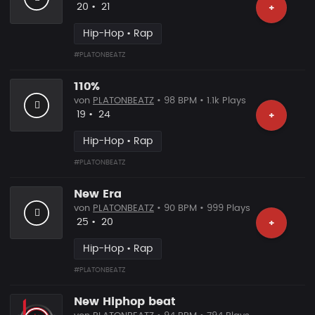
Likes
Vorgeschlagen
20
•
21
+
Hip-Hop • Rap
#PLATONBEATZ
110%
von
PLATONBEATZ
• 98 BPM • 1.1k Plays
Likes
Vorgeschlagen
19
•
24
+
Hip-Hop • Rap
#PLATONBEATZ
New Era
von
PLATONBEATZ
• 90 BPM • 999 Plays
Likes
Vorgeschlagen
25
•
20
+
Hip-Hop • Rap
#PLATONBEATZ
New Hiphop beat