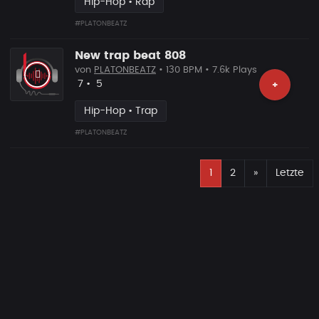
Hip-Hop • Rap
#PLATONBEATZ
New trap beat 808
von
PLATONBEATZ
• 130 BPM • 7.6k Plays
Likes
Vorgeschlagen
7
•
5
+
Hip-Hop • Trap
#PLATONBEATZ
E
Nächste
1
2
»
Letzte