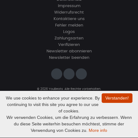
Impressum
Widerrufsrecht
Kontaktiere uns
Fehler melden
Logos
Zahlungsarten
Verifizieren
Newsletter abonnieren
Newsletter beenden
© 2026 YouBeats. Alle Rechte vorbehalten.
Designed by
www.sevns-webdesign.de
We use cookies to enhance your experience. By
Verstanden!
continuing to visit this site you agree to our use
of cookies.
Wir verwenden Cookies, um die Erfahrung zu verbessern. Wenn
du diese Seite weiterhin besuchen möchtest, stimme der
Audio
Hiphop lebt
Verwendung von Cookies zu.
More info
PLATONBEATZ
Player