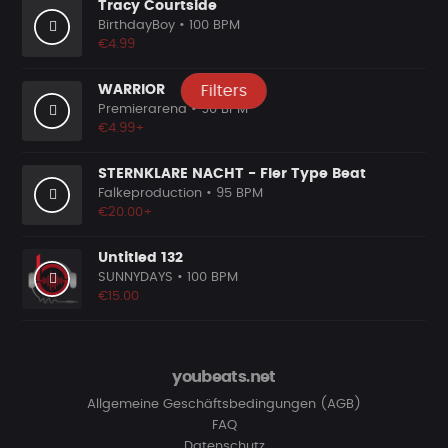
Tracy Courtside
BirthdayBoy
• 100 BPM
€4.99
WARRIOR
Filters
Premierarena
• 90 BPM
€4.99+
STERNKLARE NACHT - Fler Type Beat
Falkeproduction
• 95 BPM
€20.00+
Untitled 132
SUNNYDAYS
• 100 BPM
€15.00
youbeats.net
Allgemeine Geschäftsbedingungen (AGB)
FAQ
Datenschutz