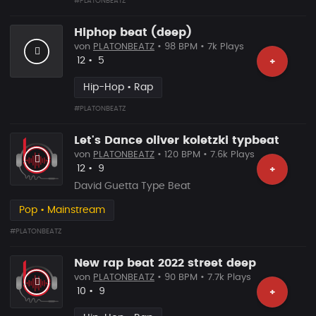
#PLATONBEATZ
Hiphop beat (deep)
von
PLATONBEATZ
• 98 BPM • 7k Plays
Likes
Vorgeschlagen
12
•
5
+
Hip-Hop • Rap
#PLATONBEATZ
Let's Dance oliver koletzki typbeat
von
PLATONBEATZ
• 120 BPM • 7.6k Plays
Likes
Vorgeschlagen
12
•
9
+
David Guetta Type Beat
Pop • Mainstream
#PLATONBEATZ
New rap beat 2022 street deep
von
PLATONBEATZ
• 90 BPM • 7.7k Plays
Likes
Vorgeschlagen
10
•
9
+