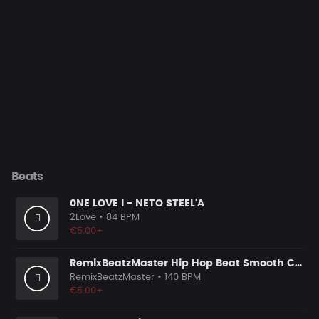
Beats
0NE LOVE I - NETO STEEL'A
2Love
• 84 BPM
€5.00+
RemixBeatzMaster Hip Hop Beat Smooth Chill with Hook Part
RemixBeatzMaster
• 140 BPM
€5.00+