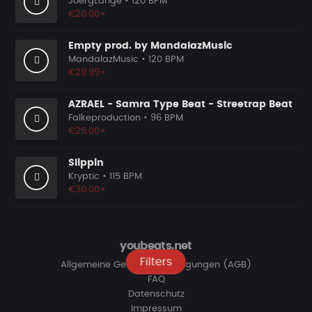
JoergLange
• 120 BPM
€20.00+
Empty prod. by MandalazMusic
MandalazMusic
• 120 BPM
€29.99+
AZRAEL - Samra Type Beat - Streetrap Beat
Falkeproduction
• 96 BPM
€25.00+
Slippin
Kryptic
• 115 BPM
€30.00+
youbeats.net
Filters
Allgemeine Geschäftsbedingungen (AGB)
FAQ
Datenschutz
Impressum