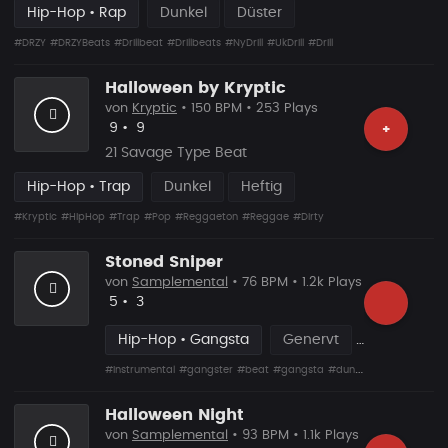
Hip-Hop • Rap
Dunkel
Düster
#DRZY
#DRZYBeats
#Drillbeat
#Drillbeats
#NyDrill
#UkDrill
#Drill
Halloween by Kryptic
von
Kryptic
• 150 BPM • 253 Plays
Likes
Vorgeschlagen
9
•
9
+
21 Savage Type Beat
Hip-Hop • Trap
Dunkel
Heftig
#Kryptic
#HipHop
#Trap
#Pop
#Reggaeton
#Reggae
#Dirty
Stoned Sniper
von
Samplemental
• 76 BPM • 1.2k Plays
Likes
Vorgeschlagen
5
•
3
Hip-Hop • Gangsta
Genervt
#Instrumental
#gangster
#beat
#gangsta
#dunkel
#dark
#düster
Halloween Night
von
Samplemental
• 93 BPM • 1.1k Plays