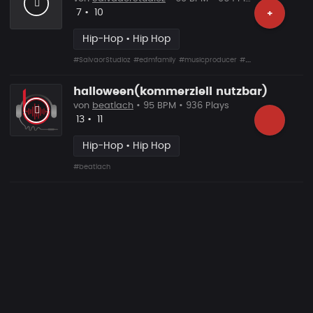
Likes
Vorgeschlagen
7
•
10
+
Hip-Hop • Hip Hop
#SalvaorStudioz
#edmfamily
#musicproducer
#electronicmusic
#mu
halloween(kommerziell nutzbar)
von
beatlach
• 95 BPM • 936 Plays
Likes
Vorgeschlagen
13
•
11
Hip-Hop • Hip Hop
#beatlach