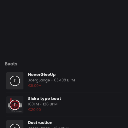
Beats
NeverGiveUp
JoergLange
• 63,498 BPM
€8.00+
Sicko type beat
169TM
• 128 BPM
€20.00
Destruction