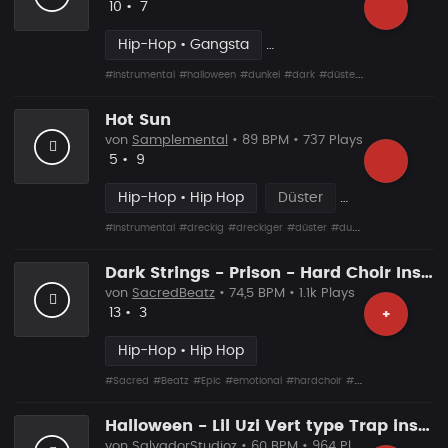
Likes
Vorgeschlagen
10
•
7
Hip-Hop • Gangsta
#Instrumental
#halloween
#dunkel
#dark
#düster
#hart
#gangste
Hot Sun
von
Samplemental
• 89 BPM • 737 Plays
Likes
Vorgeschlagen
5
•
9
Hip-Hop • Hip Hop
Düster
#Instrumental
#dreckig
#dreckiger
#düster
#dunkel
#sacry
#verrü
Dark Strings - Prison - Hard Choir Instrumental
von
SacredBeatz
• 74,5 BPM • 1.1k Plays
Likes
Vorgeschlagen
13
•
3
+
Hip-Hop • Hip Hop
#Sacred
#Beatz
#Epic
#emotional
#hardchoir
#darkstringsbeat
#
Halloween - Lil Uzi Vert type Trap instrumental
von
SalvadorStudioz
• 60 BPM • 964 Plays