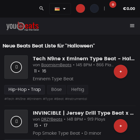
0
search
|
€0.00
menu
Neue Beats Beat Liste für "Halloween"
Tech N9ne x Eminem Type Beat - Halloween
von
BoomismBeats
• 145 BPM • 866 Plays
Likes
Vorgeschlagen
11
•
16
+
Eminem Type Beat
Hip-Hop • Trap
Böse
Heftig
#Tech
#N9ne
#Eminem
#Type
#Beat
#Instrumental
INVINCIBLE | Jersey Drill Type Beat x Pop Smoke
von
DRZYBeats
• 148 BPM • 919 Plays
Likes
Vorgeschlagen
15
•
17
+
Pop Smoke Type Beat • D minor