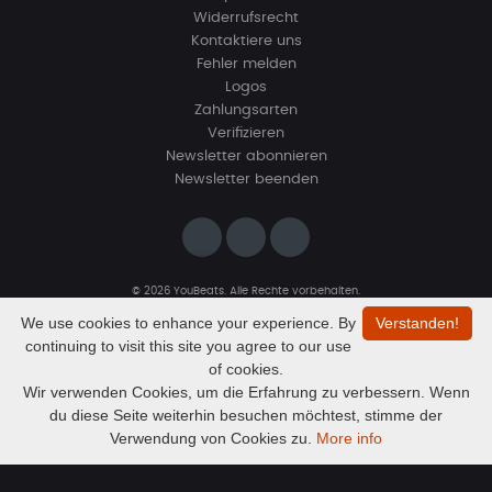
Widerrufsrecht
Kontaktiere uns
Fehler melden
Logos
Zahlungsarten
Verifizieren
Newsletter abonnieren
Newsletter beenden
© 2026 YouBeats. Alle Rechte vorbehalten.
Designed by
www.sevns-webdesign.de
We use cookies to enhance your experience. By
Verstanden!
continuing to visit this site you agree to our use
of cookies.
Wir verwenden Cookies, um die Erfahrung zu verbessern. Wenn
du diese Seite weiterhin besuchen möchtest, stimme der
Audio
Tech N9ne x Eminem Type Beat - Halloween
Verwendung von Cookies zu.
More info
BoomismBeats
Player