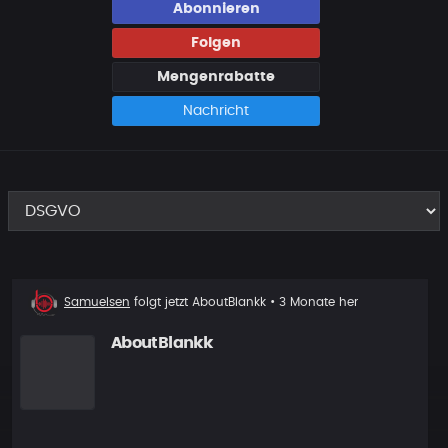
Abonnieren
Folgen
Mengenrabatte
Nachricht
Neuer
Samuelsen
folgt jetzt
AboutBlankk
• 3 Monate her
Follower
AboutBlankk