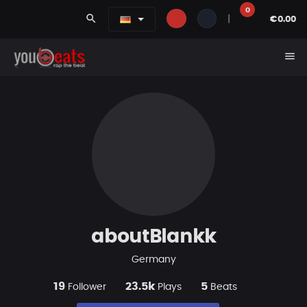
0
search
|
€0.00
menu
aboutBlankk
Germany
19
23.5k
5
Follower
Plays
Beats