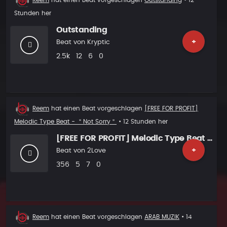
Reem
hat einen Beat vorgeschlagen
Outstanding
• 12
Vorschlag
Stunden her
Outstanding
+
Beat von
Kryptic
Plays
Likes
Vorgeschlagen
Kommentare
2.5k
12
6
0
Beat
Reem
hat einen Beat vorgeschlagen
[FREE FOR PROFIT]
Vorschlag
Melodic Type Beat - ＂Not Sorry＂
• 12 Stunden her
[FREE FOR PROFIT] Melodic Type Beat - ＂Not Sorry＂
+
Beat von
2Love
Plays
Likes
Vorgeschlagen
Kommentare
356
5
7
0
Beat
Reem
hat einen Beat vorgeschlagen
ARAB MUZIK
• 14
Vorschlag