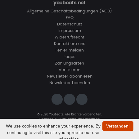
youbeats.net
Allgemeine Geschäftsbedingungen (AGB)
FAQ
Datenschutz
Impressum
Widerrufsrecht
Kontaktiere uns
Fehler melden
Logos
Zahlungsarten
Verifizieren
Newsletter abonnieren
Newsletter beenden
© 2026 YouBeats. Alle Rechte vorbehalten.
Designed by
www.sevns-webdesign.de
We use cookies to enhance your experience. By
Verstanden!
continuing to visit this site you agree to our use