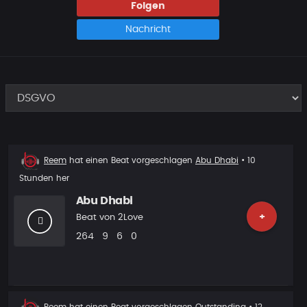
Folgen
Nachricht
Beat
Reem
hat einen Beat vorgeschlagen
Abu Dhabi
• 10
Vorschlag
Stunden her
Abu Dhabi
+
Beat von
2Love
Plays
Likes
Vorgeschlagen
Kommentare
264
9
6
0
Beat