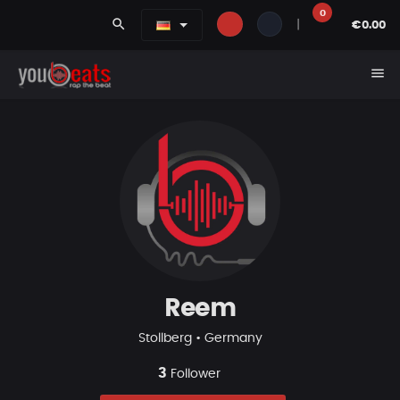
0
search
|
€0.00
menu
Reem
Stollberg • Germany
3
Follower