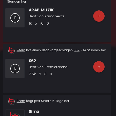
Stunden her
ARAB MUZIK
+
Beat von
Kamabeats
Plays
Likes
Vorgeschlagen
Kommentare
1k
5
10
0
Beat
Reem
hat einen Beat vorgeschlagen
S62
• 14 Stunden her
Vorschlag
S62
+
Beat von
Premierarena
Plays
Likes
Vorgeschlagen
Kommentare
7.5k
9
8
0
Neuer
Reem
folgt jetzt
Sima
• 6 Tage her
Follower
Sima