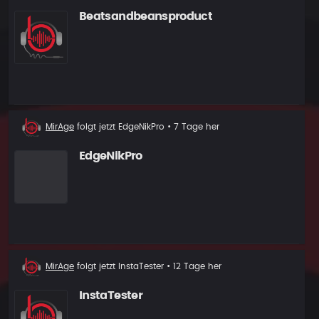
Beatsandbeansproduct
Neuer
MirAge
folgt jetzt
EdgeNikPro
• 7 Tage her
Follower
EdgeNikPro
Neuer
MirAge
folgt jetzt
InstaTester
• 12 Tage her
Follower
InstaTester