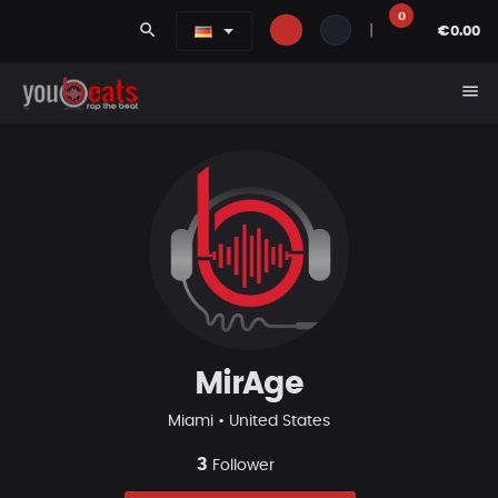
0
search
|
€0.00
menu
MirAge
Miami • United States
3
Follower