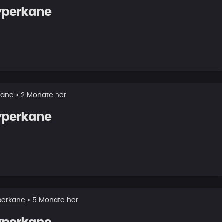
yperkane
kane
• 2 Monate her
yperkane
perkane
• 5 Monate her