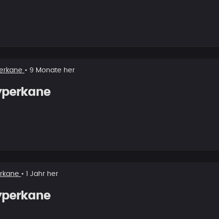
erkane
• 9 Monate her
yperkane
rkane
• 1 Jahr her
yperkane