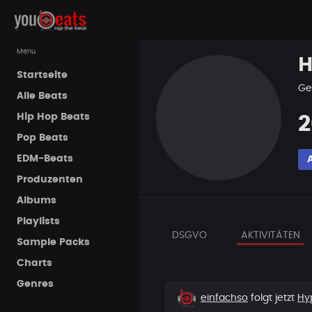
Menu
H
Startseite
Ge
Alle Beats
Hip Hop Beats
2
Pop Beats
EDM-Beats
Produzenten
Albums
Playlists
DSGVO
AKTIVITÄTEN
Sample Packs
Charts
Genres
Neuer
einfachso
folgt jetzt
Hy
Follower