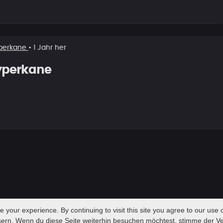
perkane
• 1 Jahr her
yperkane
your experience. By continuing to visit this site you agree to our use o
sern. Wenn du diese Seite weiterhin besuchen möchtest, stimme der 