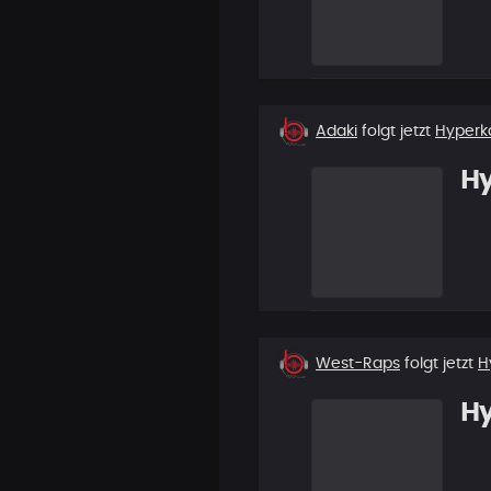
Neuer
Adaki
folgt jetzt
Hyper
Follower
H
Neuer
West-Raps
folgt jetzt
H
Follower
H