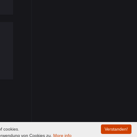
f cookies.
Verstanden!
Verwendung von Cookies zu.
More info
00:00
/
00:00