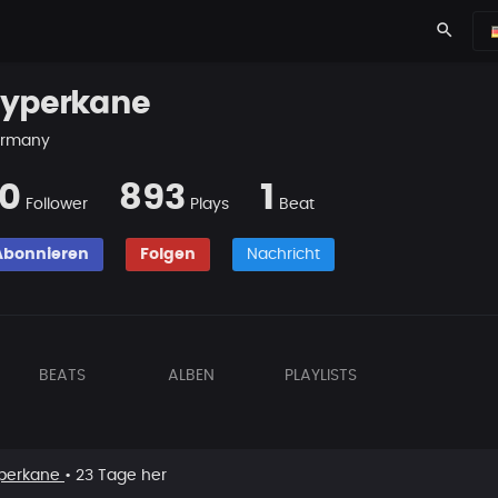
search
yperkane
rmany
0
893
1
Follower
Plays
Beat
Abonnieren
Folgen
Nachricht
BEATS
ALBEN
PLAYLISTS
perkane
• 23 Tage her