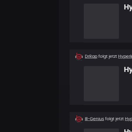
H
Neuer
DrRap
folgt jetzt
Hyper
Follower
H
Neuer
Ill-Genius
folgt jetzt
Hy
Follower