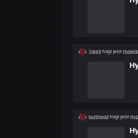
H
Neuer
Tare9
folgt jetzt
Hyper
Follower
H
Neuer
butthead
folgt jetzt
Hy
Follower
H