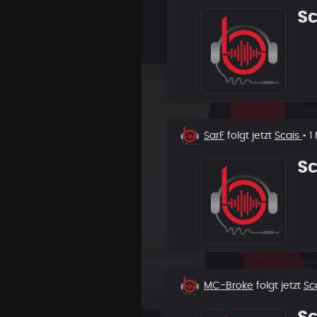
Sc
Neuer
SarF
folgt jetzt
Scais
• 1
Follower
Sc
Neuer
MC-Broke
folgt jetzt
Sc
Follower