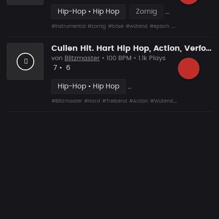
Hip-Hop • Hip Hop
Zornig
#Instrumental
#zornig
#böse
#wütend
#episch
#epischer
#beat
Cullen Hit. Hart Hip Hop, Action, Verfolgung
von
Blitzmaster
• 100 BPM • 1.1k Plays
Likes
Vorgeschlagen
7
•
6
Hip-Hop • Hip Hop
#Blitzmaster
#Hard
#Treibend
#Action
#Wütend
#Rau