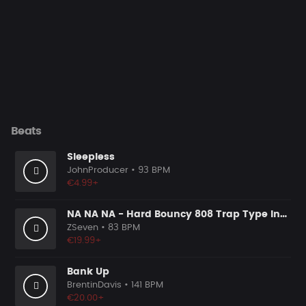
Beats
Sleepless
JohnProducer
• 93 BPM
€4.99+
NA NA NA - Hard Bouncy 808 Trap Type Instrumental
ZSeven
• 83 BPM
€19.99+
Bank Up
BrentinDavis
• 141 BPM
€20.00+