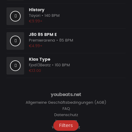
History
Tayori
• 140 BPM
€9.99+
J80 85 BPM E
Premierarena
• 85 BPM
€4.99+
Klas Type
Fjod13Beatz
• 160 BPM
€13.00
youbeats.net
Allgemeine Geschäftsbedingungen (AGB)
FAQ
Datenschutz
Impressum
Filters
Widerrufsrecht