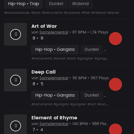
Hip-Hop • Trap
Dunkel
Wütend
#MandalazMusic
#beat
#instrumental
#typebeat
#free
#freebeat
#klavier
Art of War
von
Samplemental
• 87 BPM • 1.3k Plays
Likes
Vorgeschlagen
8
•
8
Hip-Hop • Gangsta
Dunkel
#Instrumental
#dunkel
#dark
#gangster
#gangsta
#hart
#hard
Deep Call
von
Samplemental
• 90 BPM • 967 Plays
Likes
Vorgeschlagen
8
•
5
Hip-Hop • Gangsta
Dunkel
#Instrumental
#gangsta
#gangster
#hart
#banger
#streicher
#co
Element of Rhyme
von
Samplemental
• 140 BPM • 988 Plays
Likes
Vorgeschlagen
7
•
4