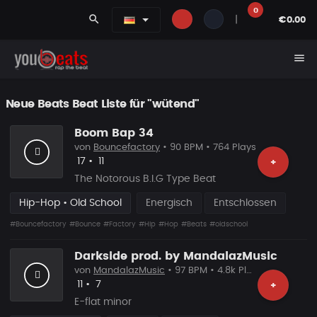
0
search
|
€0.00
menu
Neue Beats Beat Liste für "wütend"
Boom Bap 34
von
Bouncefactory
• 90 BPM • 764 Plays
Likes
Vorgeschlagen
17
•
11
+
The Notorous B.I.G Type Beat
Hip-Hop • Old School
Energisch
Entschlossen
#Bouncefactory
#Bounce
#Factory
#Hip
#Hop
#Beats
#oldschool
Darkside prod. by MandalazMusic
von
MandalazMusic
• 97 BPM • 4.8k Plays
Likes
Vorgeschlagen
11
•
7
+
E-flat minor