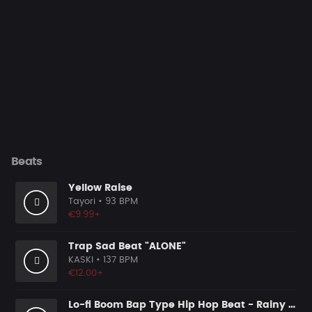
Beats
Yellow Raise
Tayori
• 93 BPM
€9.99+
Trap Sad Beat "ALONE"
KASKI
• 137 BPM
€12.00+
Lo-fi Boom Bap Type Hip Hop Beat - Rainy Days