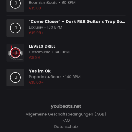
BoomismBeats
• 90 BPM
€15.00
"Come Closer" – Dark R&B Guitar x Trap Soul Type Beat | Smooth R&B Instrumental 2026
Exklusiv
• 130 BPM
€19.99+
LEVELS DRILL
Cesamusic
• 140 BPM
€9.99
Yes im Ok
PapadakuzBeatz
• 140 BPM
€15.00+
youbeats.net
Allgemeine Geschäftsbedingungen (AGB)
FAQ
Datenschutz