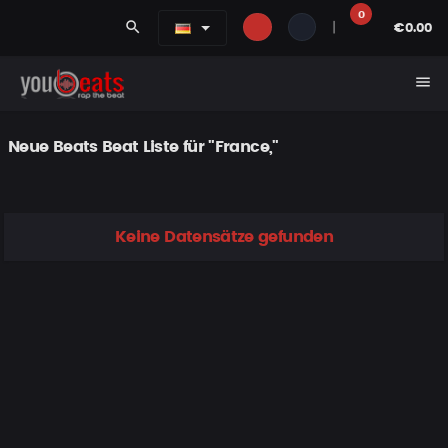
0
search
|
€0.00
menu
Neue Beats Beat Liste für "France,"
Keine Datensätze gefunden