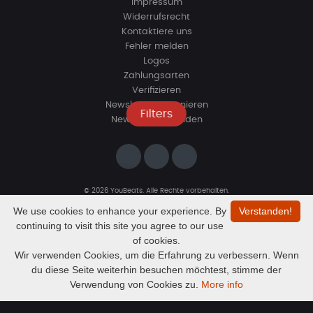
Impressum
Widerrufsrecht
Kontaktiere uns
Fehler melden
Logos
Zahlungsarten
Verifizieren
Newsletter abonnieren
Filters
Newsletter beenden
© 2026 YouBeats. Alle Rechte vorbehalten.
Designed by
www.sevns-webdesign.de
We use cookies to enhance your experience. By
Verstanden!
continuing to visit this site you agree to our use
of cookies.
Wir verwenden Cookies, um die Erfahrung zu verbessern. Wenn
du diese Seite weiterhin besuchen möchtest, stimme der
Audio
Kein Beat ausgewählt
Verwendung von Cookies zu.
More info
Player