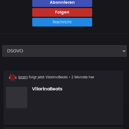
Abonnieren
Folgen
Nachricht
Neuer
bram
folgt jetzt
VilarinoBeats
• 2 Monate her
Follower
VilarinoBeats