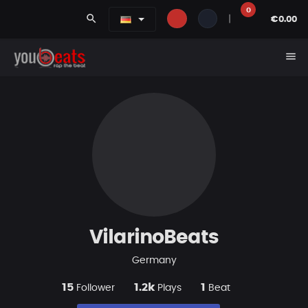
0
search
|
€0.00
menu
VilarinoBeats
Germany
15
1.2k
1
Follower
Plays
Beat